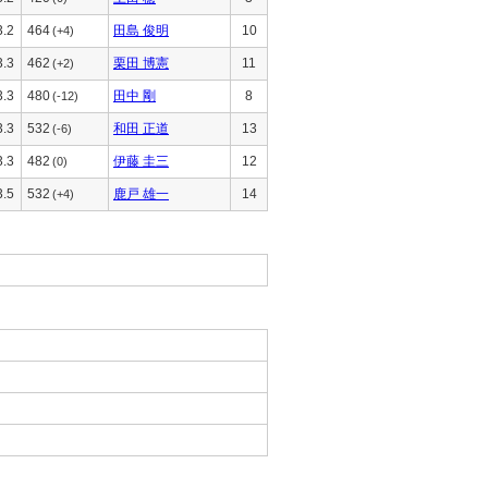
3.2
464
田島 俊明
10
(+4)
3.3
462
栗田 博憲
11
(+2)
3.3
480
田中 剛
8
(-12)
3.3
532
和田 正道
13
(-6)
3.3
482
伊藤 圭三
12
(0)
3.5
532
鹿戸 雄一
14
(+4)