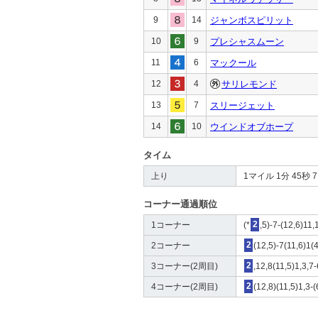
9
14
ジャンボスピリット
10
9
プレシャスムーン
11
6
マックール
12
4
サリレモンド
13
7
スリージェット
14
10
ウインドオブホープ
タイム
上り
1マイル 1分 45秒 7 4
コーナー通過順位
1コーナー
(*
2
,5)-7-(12,6)11,
2コーナー
2
(12,5)-7(11,6)1(
3コーナー(2周目)
2
,12,8(11,5)1,3,7
4コーナー(2周目)
2
(12,8)(11,5)1,3-