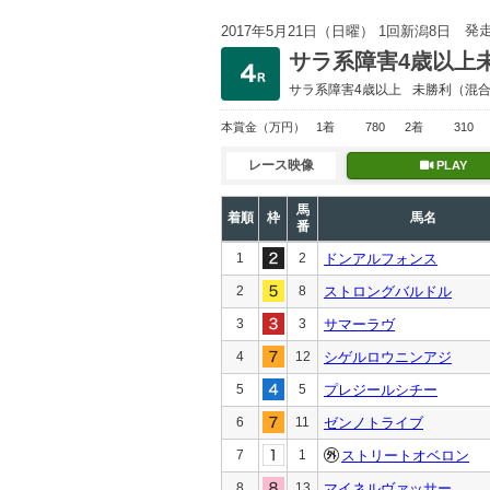
発
2017年5月21日（日曜） 1回新潟8日
サラ系障害4歳以上
サラ系障害4歳以上
未勝利
（混
本賞金
（万円）
1着
780
2着
310
レース映像
PLAY
馬
着順
枠
馬名
番
1
2
ドンアルフォンス
2
8
ストロングバルドル
3
3
サマーラヴ
4
12
シゲルロウニンアジ
5
5
プレジールシチー
6
11
ゼンノトライブ
7
1
ストリートオベロン
8
13
マイネルヴァッサー