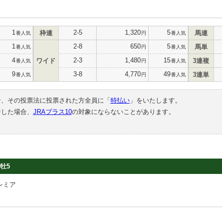
1
2-5
1,320
5
枠連
馬連
番人気
円
番人気
1
2-8
650
5
馬単
番人気
円
番人気
4
2-3
1,480
15
ワイド
3連複
番人気
円
番人気
9
3-8
4,770
49
3連単
番人気
円
番人気
合、その投票法に投票された方全員に「
特払い
」をいたします。
中した場合、
JRAプラス10
の対象にならないことがあります。
牡5
レミア