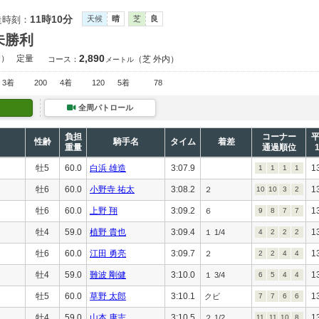
11時10分
走時刻：
天候
晴
芝
良
未勝利
2,890
合）
定量
（芝 外内）
コース：
メートル
3着
200
4着
120
5着
78
全周パトロール
負担
コーナー
性齢
騎手名
タイム
着差
重量
通過順位
牡5
60.0
白浜 雄造
3:07.9
1
1
1
1
1
牡6
60.0
小野寺 祐太
3:08.2
1
２
10
10
3
2
牡6
60.0
上野 翔
3:09.2
1
６
9
8
7
7
牡4
59.0
植野 貴也
3:09.4
1
１ 1/4
4
2
2
2
牡6
60.0
江田 勇亮
3:09.7
1
２
2
2
4
4
牡4
59.0
難波 剛健
3:10.0
1
１ 3/4
6
5
4
4
牡5
60.0
草野 太郎
3:10.1
1
クビ
7
7
6
6
牡4
59.0
山本 康志
3:10.5
1
２ 1/2
11
11
10
8