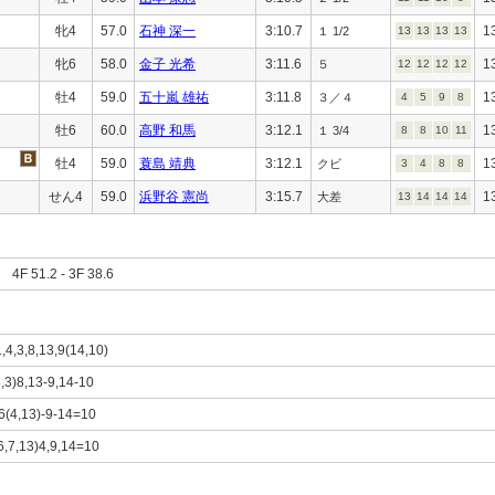
牝4
57.0
石神 深一
3:10.7
1
１ 1/2
13
13
13
13
牝6
58.0
金子 光希
3:11.6
1
５
12
12
12
12
牡4
59.0
五十嵐 雄祐
3:11.8
1
３／４
4
5
9
8
牡6
60.0
高野 和馬
3:12.1
1
１ 3/4
8
8
10
11
牡4
59.0
蓑島 靖典
3:12.1
1
クビ
3
4
8
8
せん4
59.0
浜野谷 憲尚
3:15.7
1
大差
13
14
14
14
F 51.2 - 3F 38.6
1,4,3,8,13,9(14,10)
4,3)8,13-9,14-10
-6(4,13)-9-14=10
(6,7,13)4,9,14=10