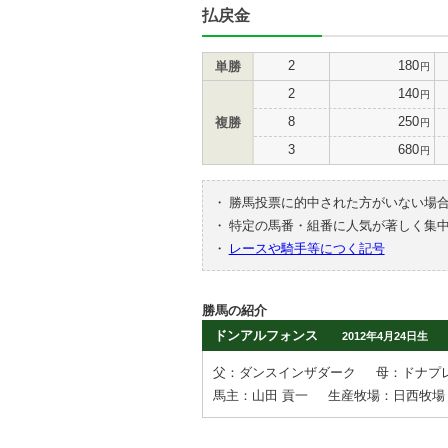
払戻金
2
180
単勝
円
2
140
円
8
250
複勝
円
3
680
円
・
勝馬投票に的中された方がいない場
・
特定の馬番・組番に人気が著しく集
・
レースや騎手等につく記号
勝馬の紹介
ドンアルフォンス
2012年4月24日生
父：ダンスインザダーク
母：ドナプ
馬主：山田 貢一
生産牧場：日西牧場