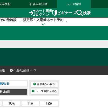
企業情報
社会貢献活動
レース情報
ネット馬券
検索
ビギナーズ
ログイン
その他施設
指定席・入場券ネット予約
情報
今週の注目レース
新潟7日
開催選択へ戻る
レース選択へ戻る
新潟8日