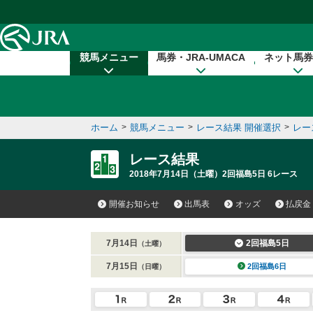
本文へ移動する
競馬メニュー
馬券・JRA-UMACA
ネット馬券
ホーム
>
競馬メニュー
>
レース結果 開催選択
>
レー
レース結果
2018年7月14日（土曜）2回福島5日 6レース
開催お知らせ
出馬表
オッズ
払戻金
7月14日
2回福島5日
（土曜）
7月15日
2回福島6日
（日曜）