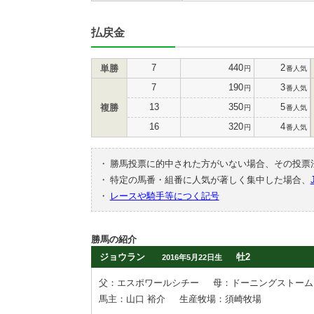
払戻金
7
440
2
単勝
円
番人気
7
190
3
円
番人気
13
350
5
複勝
円
番人気
16
320
4
円
番人気
・
勝馬投票に的中された方がいない場合、その投票
・
特定の馬番・組番に人気が著しく集中した場合、
・
レースや騎手等につく記号
勝馬の紹介
ジョウラン
牡2
2016年5月22日生
父：エスポワールシチー
母：ドーニングストーム
馬主：山口 裕介
生産牧場：須崎牧場