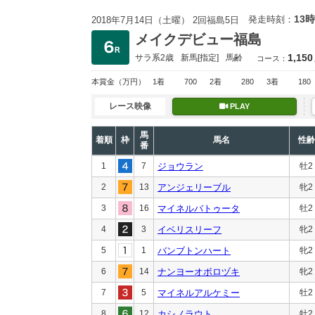
13時
発走時刻：
2018年7月14日（土曜） 2回福島5日
メイクデビュー福島
1,150
サラ系2歳
新馬
[指定]
馬齢
コース：
本賞金
（万円）
1着
700
2着
280
3着
180
レース映像
PLAY
馬
着順
枠
馬名
性齢
番
1
7
ジョウラン
牡2
2
13
アンジェリーブル
牝2
3
16
マイネルバトゥータ
牡2
4
3
イベリスリーフ
牝2
5
1
バンブトンハート
牝2
6
14
ナンヨーオボロヅキ
牝2
7
5
マイネルアルケミー
牡2
8
12
カシノラウト
牡2