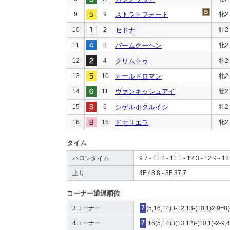
9
9
ストラトフォード
牝2
10
2
セドナ
牡2
11
8
バームクーヘン
牝2
12
4
クリムトゥ
牡2
13
10
オールドロマン
牝2
14
11
ヴァンキッシュアイ
牡2
15
6
シゲルホタルイシ
牡2
16
15
ドナリエラ
牝2
タイム
ハロンタイム
9.7 - 11.2 - 11.1 - 12.3 - 12.9 - 12
上り
4F 48.8 - 3F 37.7
コーナー通過順位
3コーナー
7
(5,16,14)3-12,13-(10,1)2,9=8
4コーナー
7
,16(5,14)3(13,12)-(10,1)-2-9,