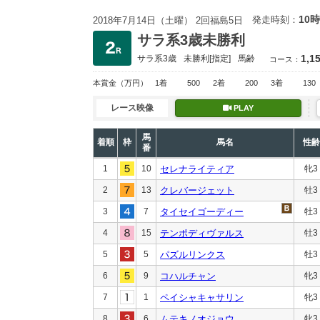
10時
発走時刻：
2018年7月14日（土曜） 2回福島5日
サラ系3歳未勝利
1,1
サラ系3歳
未勝利
[指定]
馬齢
コース：
本賞金
（万円）
1着
500
2着
200
3着
130
レース映像
PLAY
馬
着順
枠
馬名
性齢
番
1
10
セレナライティア
牝3
2
13
クレバージェット
牡3
3
7
タイセイゴーディー
牡3
4
15
テンポディヴァルス
牡3
5
5
パズルリンクス
牡3
6
9
コハルチャン
牝3
7
1
ペイシャキャサリン
牝3
8
6
ムテキノオジョウ
牝3