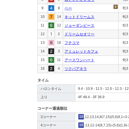
9
8
ベー
牡3
10
14
キットドリームス
牝3
11
12
ジョーダンピース
牡3
12
2
ドリームセオリー
牡3
13
16
フチコマ
牡3
14
3
アミュレットカフェ
牝3
15
11
アースワンハート
牝3
16
4
ツクバアネラ
牝3
タイム
ハロンタイム
9.4 - 10.9 - 11.5 - 12.0 - 12.3 - 12
上り
4F 48.4 - 3F 36.9
コーナー通過順位
3コーナー
10
,12,13,14,8(7,15)(5,6)9,1=3-
4コーナー
10
-13,12-14(8,7,15)-(5,6)(1,9)-