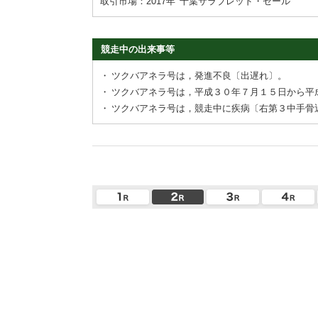
取引市場：2017年
千葉サラブレッド・セール
競走中の出来事等
・
ツクバアネラ号は，発進不良〔出遅れ〕。
・
ツクバアネラ号は，平成３０年７月１５日から平
・
ツクバアネラ号は，競走中に疾病〔右第３中手骨