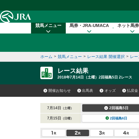
本文へ移動する
競馬メニュー
馬券・JRA-UMACA
ネット馬券
ホーム
>
競馬メニュー
>
レース結果 開催選択
>
レー
レース結果
2018年7月14日（土曜）2回福島5日 2レース
開催お知らせ
出馬表
オッズ
払戻金
7月14日
2回福島5日
（土曜）
7月15日
2回福島6日
（日曜）