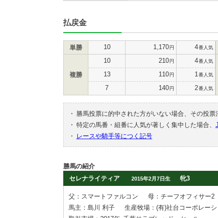
払戻金
10
1,170
4
単勝
円
番人気
10
210
4
円
番人気
13
110
1
複勝
円
番人気
7
140
2
円
番人気
・
勝馬投票に的中された方がいない場合、その投票
・
特定の馬番・組番に人気が著しく集中した場合、
・
レースや騎手等につく記号
勝馬の紹介
セレナライティア
牝3
2015年2月7日生
父：スマートファルコン
母：チーフオフィサー2
馬主：島川 利子
生産牧場：(有)社台コーポレー