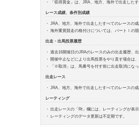
・
「収得賞金」は、JRA、地方、海外で出走した
レース成績、条件別成績
・
JRA、地方、海外で出走したすべてのレースの
・
海外重賞競走の格付けについては、パートⅠの競
出走・出馬投票履歴
・
過去16開催日のJRAのレースのみの出走履歴、
・
開催中止などにより出馬投票をやり直す場合は、
・
「※取消」は、馬番号を付す前に出走取消になっ
出走レース
・
JRA、地方、海外で出走したすべてのレースの
レーティング
・
出走レースの「Rt」欄には、レーティングが表
・
レーティングのデータ更新は不定期です。