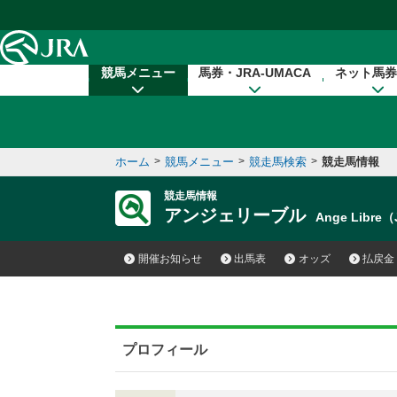
本文へ移動する
競馬メニュー
馬券・JRA-UMACA
ネット馬券
ホーム
>
競馬メニュー
>
競走馬検索
>
競走馬情報
競走馬情報
アンジェリーブル
Ange Libre
開催お知らせ
出馬表
オッズ
払戻金
プロフィール