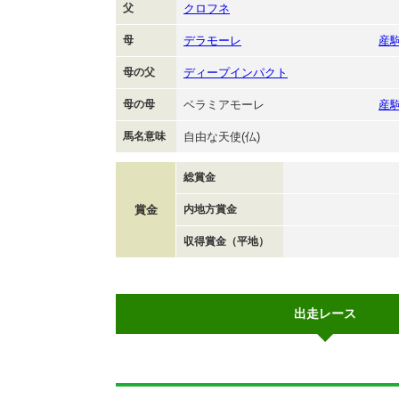
父
クロフネ
母
デラモーレ
産
母の父
ディープインパクト
母の母
ベラミアモーレ
産
馬名意味
自由な天使(仏)
総賞金
賞金
内地方賞金
収得賞金（平地）
出走レース