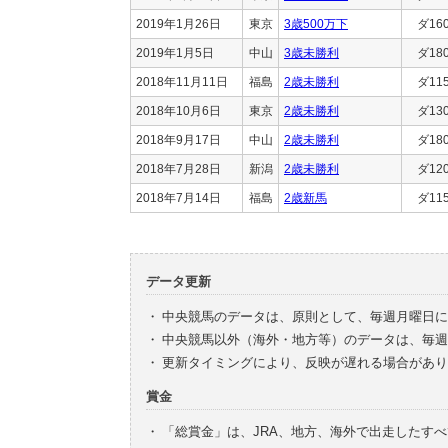
2019年1月26日
東京
3歳500万下
ダ16
2019年1月5日
中山
3歳未勝利
ダ18
2018年11月11日
福島
2歳未勝利
ダ11
2018年10月6日
東京
2歳未勝利
ダ13
2018年9月17日
中山
2歳未勝利
ダ18
2018年7月28日
新潟
2歳未勝利
ダ12
2018年7月14日
福島
2歳新馬
ダ11
データ更新
・
中央競馬のデータは、原則として、毎週月曜日に
・
中央競馬以外（海外・地方等）のデータは、毎週
・
更新タイミングにより、反映が遅れる場合があり
賞金
・
「総賞金」は、JRA、地方、海外で出走したす