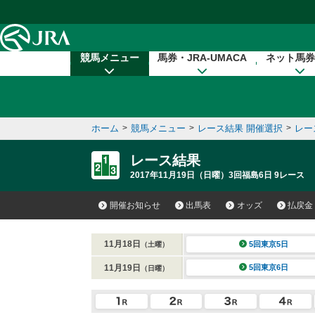
本文へ移動する
競馬メニュー
馬券・JRA-UMACA
ネット馬券
ホーム
>
競馬メニュー
>
レース結果 開催選択
>
レー
レース結果
2017年11月19日（日曜）3回福島6日 9レース
開催お知らせ
出馬表
オッズ
払戻金
11月18日
5回東京5日
（土曜）
11月19日
5回東京6日
（日曜）