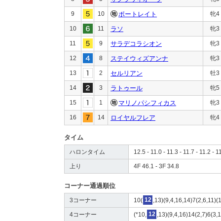
9
10
ポートレイト
牝4
10
11
ラソ
牝3
11
9
サラデコラシオン
牝3
12
8
ステイウィズアンナ
牝3
13
2
セルリアン
牡3
14
3
ラトゥール
牝5
15
1
マリノパシフィカス
牝3
16
14
ロイヤルフレア
牝4
タイム
ハロンタイム
12.5 - 11.0 - 11.3 - 11.7 - 11.2 - 1
上り
4F 46.1 - 3F 34.8
コーナー通過順位
3コーナー
10(
12
,13)(9,4,16,14)7(2,6,11)(
4コーナー
(*10,
12
,13)(9,4,16)14(2,7)6(3,1