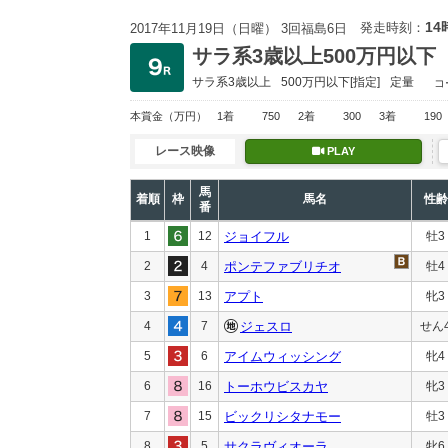
14
発走時刻：
2017年11月19日（日曜） 3回福島6日
サラ系3歳以上500万円以下
サラ系3歳以上
500万円以下
[指定]
定量
コ
本賞金
（万円）
1着
750
2着
300
3着
190
レース映像
PLAY
馬
着順
枠
馬名
性齢
番
1
12
ジョイフル
牡3
2
4
ポンテファブリチオ
牡4
3
13
アプト
牝3
4
7
ジェスロ
せん
5
6
アイムウィッシング
牝4
6
16
トーホウビスカヤ
牝3
7
15
ビックリシタナモー
牡3
8
5
サクラヴィオーラ
牝6