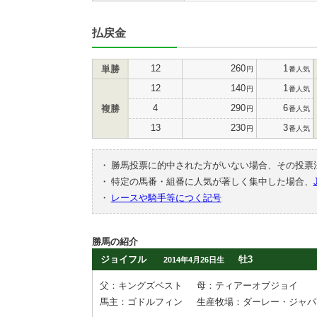
払戻金
12
260
1
単勝
円
番人気
12
140
1
円
番人気
4
290
6
複勝
円
番人気
13
230
3
円
番人気
・
勝馬投票に的中された方がいない場合、その投票
・
特定の馬番・組番に人気が著しく集中した場合、
・
レースや騎手等につく記号
勝馬の紹介
ジョイフル
牡3
2014年4月26日生
父：キングズベスト
母：ティアーオブジョイ
馬主：ゴドルフィン
生産牧場：ダーレー・ジャパ