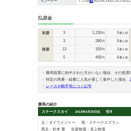
4コーナー
(*1,5)(
3
,6)13(4,14)(2,10,15)(11
払戻金
3
1,230
5
単勝
円
番人気
3
280
5
円
番人気
13
150
1
複勝
円
番人気
5
400
6
円
番人気
・
勝馬投票に的中された方がいない場合、その投票
・
特定の馬番・組番に人気が著しく集中した場合、
・
レースや騎手等につく記号
勝馬の紹介
スナークスカイ
牡4
2013年4月30日生
父：ダイワメジャー
母：スナークスズラン
馬主：杉本 豊
生産牧場：見上牧場