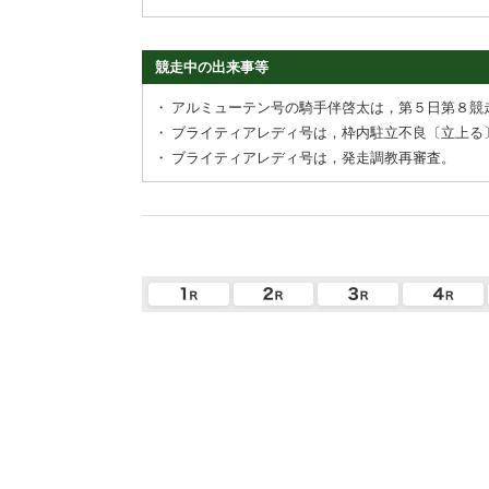
競走中の出来事等
・
アルミューテン号の騎手伴啓太は，第５日第８競
・
ブライティアレディ号は，枠内駐立不良〔立上る
・
ブライティアレディ号は，発走調教再審査。