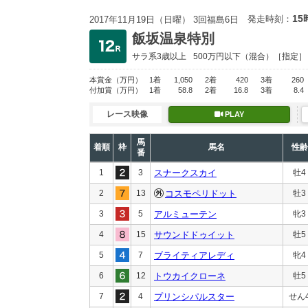
15
発走時刻：
2017年11月19日（日曜） 3回福島6日
飯坂温泉特別
サラ系3歳以上
500万円以下
（混合）［指定］
本賞金
（万円）
1着
1,050
2着
420
3着
260
付加賞
（万円）
1着
58.8
2着
16.8
3着
8.4
レース映像
PLAY
馬
着順
枠
馬名
性齢
番
1
3
スナークスカイ
牡4
2
13
コスモペリドット
牡3
3
5
アルミューテン
牝3
4
15
サウンドドゥイット
牡5
5
7
ブライティアレディ
牝4
6
12
トウカイクローネ
牡5
7
4
プリンシパルスター
せん