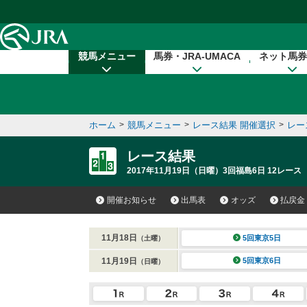
本文へ移動する
競馬メニュー
馬券・JRA-UMACA
ネット馬券
ホーム
>
競馬メニュー
>
レース結果 開催選択
>
レー
レース結果
2017年11月19日（日曜）3回福島6日 12レース
開催お知らせ
出馬表
オッズ
払戻金
11月18日
5回東京5日
（土曜）
11月19日
5回東京6日
（日曜）