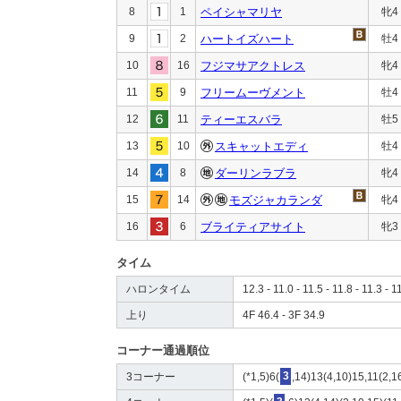
8
1
ペイシャマリヤ
牝4
9
2
ハートイズハート
牡4
10
16
フジマサアクトレス
牝4
11
9
フリームーヴメント
牡4
12
11
ティーエスバラ
牡5
13
10
スキャットエディ
牡4
14
8
ダーリンラブラ
牝4
15
14
モズジャカランダ
牝4
16
6
ブライティアサイト
牝3
タイム
ハロンタイム
12.3 - 11.0 - 11.5 - 11.8 - 11.3 - 1
上り
4F 46.4 - 3F 34.9
コーナー通過順位
3コーナー
(*1,5)6(
3
,14)13(4,10)15,11(2,1