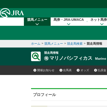
本文へ移動する
競馬メニュー
馬券・JRA-UMACA
ネット馬券
ホーム
>
競馬メニュー
>
競走馬検索
>
競走馬情報
競走馬情報
マリノパシフィカス
Marino
開催お知らせ
出馬表
オッズ
払戻金
プロフィール