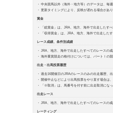
・
中央競馬以外（海外・地方等）のデータは、毎週
・
更新タイミングにより、反映が遅れる場合があり
賞金
・
「総賞金」は、JRA、地方、海外で出走したす
・
「収得賞金」は、JRA、地方、海外で出走した
レース成績、条件別成績
・
JRA、地方、海外で出走したすべてのレースの
・
海外重賞競走の格付けについては、パートⅠの競
出走・出馬投票履歴
・
過去16開催日のJRAのレースのみの出走履歴、
・
開催中止などにより出馬投票をやり直す場合は、
・
「※取消」は、馬番号を付す前に出走取消になっ
出走レース
・
JRA、地方、海外で出走したすべてのレースの
レーティング