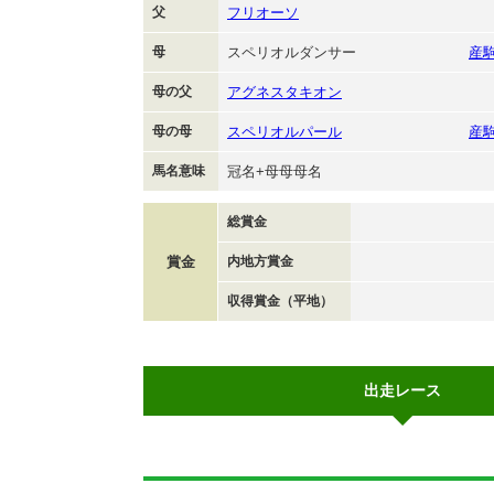
父
フリオーソ
母
スペリオルダンサー
産
母の父
アグネスタキオン
母の母
スペリオルパール
産
馬名意味
冠名+母母母名
総賞金
賞金
内地方賞金
収得賞金（平地）
出走レース