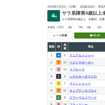
発走
2019年5月5日（日曜） 1回新潟4日
サラ系障害4歳以上
サラ系障害4歳以上
未勝利
定量
本賞金
（万円）
1着
780
2着
310
レース映像
PLAY
馬
着順
枠
馬名
番
1
5
デュアルメジャー
2
12
ベストサポーター
3
13
ラプルーズ
4
2
シゲルキハダマグロ
5
7
マインシャッツ
6
11
キャプテンロブロイ
7
9
スワーヴエドワード
8
14
フラットレー