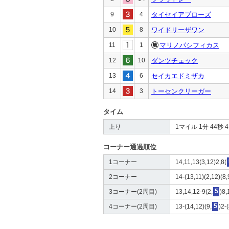
9
4
タイセイアプローズ
10
8
ワイドリーザワン
11
1
マリノパシフィカス
12
10
ダンツチェック
13
6
セイカエドミザカ
14
3
トーセンクリーガー
タイム
上り
1マイル 1分 44秒 4 4
コーナー通過順位
1コーナー
14,11,13(3,12)2,8(
2コーナー
14-(13,11)(2,12)(8,
3コーナー(2周目)
13,14,12-9(2,
5
)8,
4コーナー(2周目)
13-(14,12)(9,
5
)2-