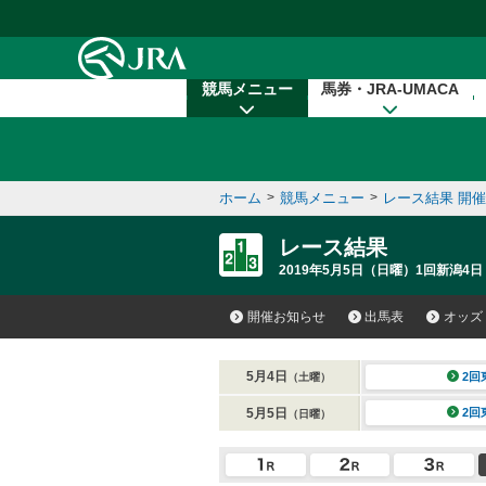
本文へ移動する
競馬メニュー
馬券・JRA-UMACA
ホーム
>
競馬メニュー
>
レース結果 開
レース結果
2019年5月5日（日曜）1回新潟4日
開催お知らせ
出馬表
オッズ
5月4日
2回
（土曜）
5月5日
2回
（日曜）