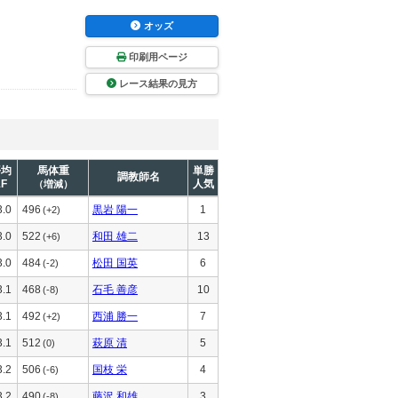
オッズ
印刷用ページ
レース結果の見方
平均
馬体重
単勝
調教師名
1F
人気
（増減）
3.0
496
黒岩 陽一
1
(+2)
3.0
522
和田 雄二
13
(+6)
3.0
484
松田 国英
6
(-2)
3.1
468
石毛 善彦
10
(-8)
3.1
492
西浦 勝一
7
(+2)
3.1
512
萩原 清
5
(0)
3.2
506
国枝 栄
4
(-6)
3.2
490
藤沢 和雄
3
(-8)