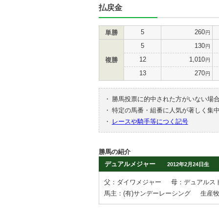
払戻金
5
260
単勝
円
5
130
円
12
1,010
複勝
円
13
270
円
・
勝馬投票に的中された方がいない場
・
特定の馬番・組番に人気が著しく集
・
レースや騎手等につく記号
勝馬の紹介
デュアルメジャー
2012年2月24日生
父：ダイワメジャー
母：デュアルス
馬主：(有)サンデーレーシング
生産