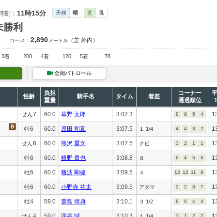
11時15分
時刻：
天候
晴
芝
良
未勝利
2,890
（芝 外内）
コース：
メートル
3着
200
4着
120
5着
78
全周パトロール
負担
コーナー
性齢
騎手名
タイム
着差
重量
通過順位
せん7
60.0
草野 太郎
3:07.3
1
8
9
5
4
牡6
60.0
原田 和真
3:07.5
1
１ 1/4
4
4
3
2
せん6
60.0
熊沢 重文
3:07.5
1
クビ
3
2
1
1
牡6
60.0
植野 貴也
3:08.8
1
８
6
4
5
6
牡6
60.0
難波 剛健
3:09.5
1
４
12
12
11
9
牡6
60.0
小野寺 祐太
3:09.5
1
アタマ
2
2
8
7
牡4
59.0
蓑島 靖典
3:10.1
1
３ 1/2
8
6
4
4
せん4
59.0
西谷 誠
3:10.3
1
１ 1/4
1
1
2
2