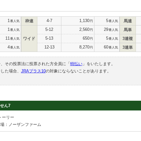
1
4-7
1,130
5
枠連
馬連
番人気
円
番人気
1
5-12
2,560
29
馬単
番人気
円
番人気
11
5-13
650
5
ワイド
3連複
番人気
円
番人気
4
12-13
8,270
60
3連単
番人気
円
番人気
合、その投票法に投票された方全員に「
特払い
」をいたします。
中した場合、
JRAプラス10
の対象にならないことがあります。
せん7
トーリー
牧場：ノーザンファーム