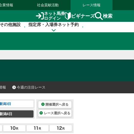
企業情報
社会貢献活動
レース情報
ネット馬券
検索
ビギナーズ
ログイン
その他施設
指定席・入場券ネット予約
情報
今週の注目レース
新潟3日
開催選択へ戻る
レース選択へ戻る
新潟4日