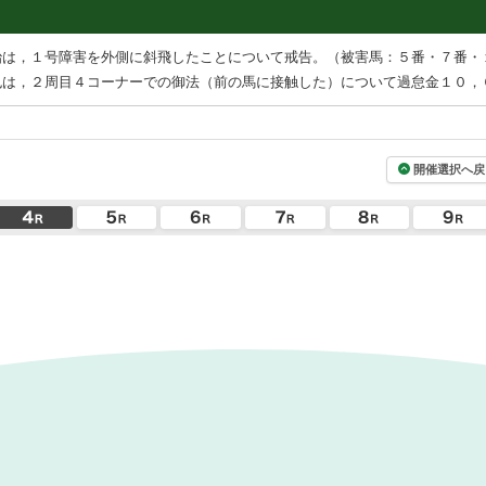
治は，１号障害を外側に斜飛したことについて戒告。（被害馬：５番・７番・
也は，２周目４コーナーでの御法（前の馬に接触した）について過怠金１０，
開催選択へ戻