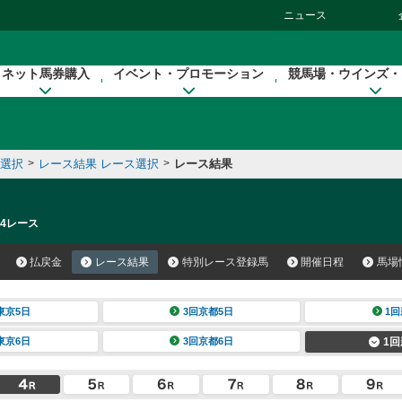
ニュース
ネット馬券購入
イベント・プロモーション
競馬場・ウインズ・
催選択
>
レース結果 レース選択
>
レース結果
 4レース
払戻金
レース結果
特別レース登録馬
開催日程
馬場
東京5日
3回京都5日
1回
東京6日
3回京都6日
1回