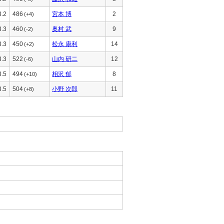
3.2
486
宮本 博
2
(+4)
3.3
460
奥村 武
9
(-2)
3.3
450
松永 康利
14
(+2)
3.3
522
山内 研二
12
(-6)
3.5
494
相沢 郁
8
(+10)
3.5
504
小野 次郎
11
(+8)