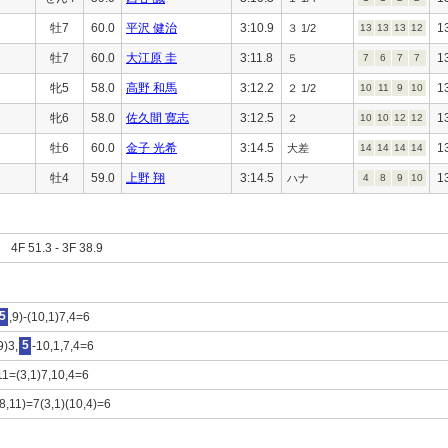
牡7
60.0
平沢 健治
3:10.9
1
３ 1/2
13
13
13
12
牡7
60.0
大江原 圭
3:11.8
1
５
7
6
7
7
牝5
58.0
高野 和馬
3:12.2
1
２ 1/2
10
11
9
10
牝6
58.0
佐久間 寛志
3:12.5
1
２
10
10
12
12
牡6
60.0
金子 光希
3:14.5
1
大差
14
14
14
14
牡4
59.0
上野 翔
3:14.5
1
ハナ
4
8
9
10
F 51.3 - 3F 38.9
5
,9)-(10,1)7,4=6
9)3,
5
-10,1,7,4=6
11=(3,1)7,10,4=6
(8,11)=7(3,1)(10,4)=6