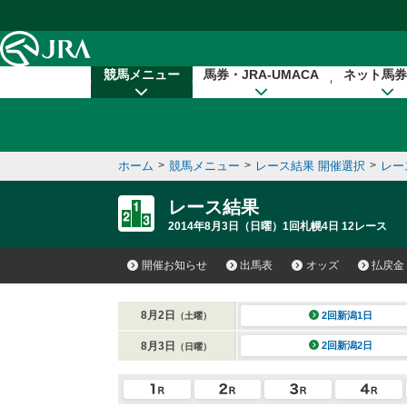
本文へ移動する
競馬メニュー
馬券・JRA-UMACA
ネット馬券
ホーム
>
競馬メニュー
>
レース結果 開催選択
>
レー
レース結果
2014年8月3日（日曜）1回札幌4日 12レース
開催お知らせ
出馬表
オッズ
払戻金
8月2日
2回新潟1日
（土曜）
8月3日
2回新潟2日
（日曜）