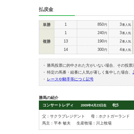
払戻金
1
850
3
単勝
円
番人気
1
240
3
円
番人気
13
190
2
複勝
円
番人気
14
300
4
円
番人気
・
勝馬投票に的中された方がいない場合、その投票
・
特定の馬番・組番に人気が著しく集中した場合、
・
レースや騎手等につく記号
勝馬の紹介
コンサートレディ
牝5
2009年4月23日生
父：サクラプレジデント
母：ホクトガーランド
馬主：平本 敏夫
生産牧場：川上牧場