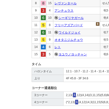
8
15
レヴァンタール
せん
9
4
アンチュラス
牝5
10
10
シーギリヤガール
牝4
11
8
フリーアズアバード
せん
12
11
ワイルドジョイ
牡7
13
9
オオタニジムチョウ
牡5
14
6
レト
牡7
15
5
ヨユウノヨッチャン
牝6
タイム
ハロンタイム
12.1 - 10.7 - 11.2 - 11.4 - 11.4 - 1
上り
4F 45.8 - 3F 34.6
コーナー通過順位
3コーナー
2,13(
1
,12)(4,14)(3,11,15)(5,6)8
4コーナー
(*2,13)
1
(4,12)14,3(11,15)5(6,8