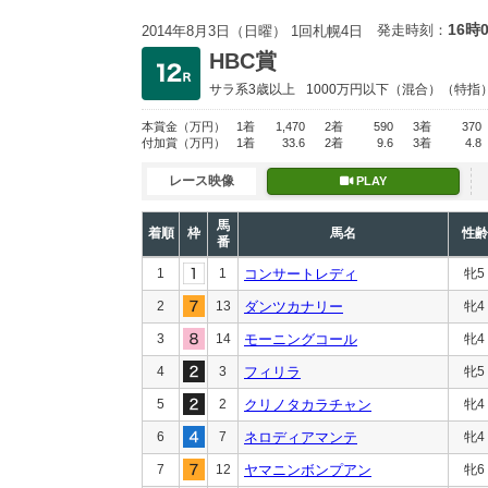
16時
発走時刻：
2014年8月3日（日曜） 1回札幌4日
HBC賞
サラ系3歳以上
1000万円以下
（混合）（特指
本賞金
（万円）
1着
1,470
2着
590
3着
370
付加賞
（万円）
1着
33.6
2着
9.6
3着
4.8
レース映像
PLAY
馬
着順
枠
馬名
性齢
番
1
1
コンサートレディ
牝5
2
13
ダンツカナリー
牝4
3
14
モーニングコール
牝4
4
3
フィリラ
牝5
5
2
クリノタカラチャン
牝4
6
7
ネロディアマンテ
牝4
7
12
ヤマニンボンプアン
牝6