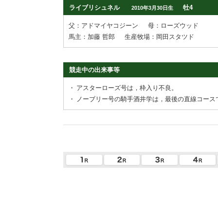
ライブリシュネル
牡4
2010年3月30日生
父：アドマイヤコジーン
母：ローズウッド
馬主：加藤 哲郎
生産牧場：岡田スタツド
競走中の出来事等
・
アスターローズ号は，枠入り不良。
・
ノーブリー号の騎手酒井学は，最後の直線コース