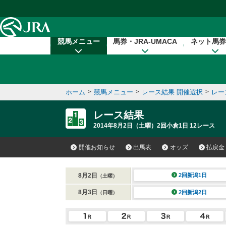
本文へ移動する
競馬メニュー
馬券・JRA-UMACA
ネット馬券
ホーム
>
競馬メニュー
>
レース結果 開催選択
>
レー
レース結果
2014年8月2日（土曜）2回小倉1日 12レース
開催お知らせ
出馬表
オッズ
払戻金
8月2日
2回新潟1日
（土曜）
8月3日
2回新潟2日
（日曜）