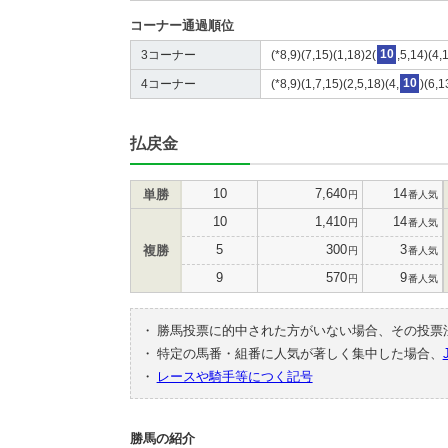
コーナー通過順位
3コーナー
(*8,9)(7,15)(1,18)2(
10
,5,14)(4,
4コーナー
(*8,9)(1,7,15)(2,5,18)(4,
10
)(6,1
払戻金
10
7,640
14
単勝
円
番人気
10
1,410
14
円
番人気
5
300
3
複勝
円
番人気
9
570
9
円
番人気
・
勝馬投票に的中された方がいない場合、その投票
・
特定の馬番・組番に人気が著しく集中した場合、
・
レースや騎手等につく記号
勝馬の紹介