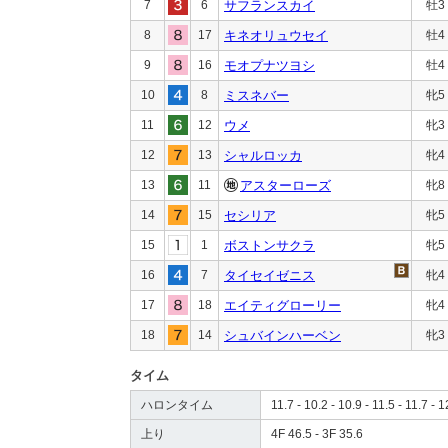
7
6
サフランスカイ
牡3
8
17
キネオリュウセイ
牡4
9
16
モオプナツヨシ
牡4
10
8
ミスネバー
牝5
11
12
ウメ
牝3
12
13
シャルロッカ
牝4
13
11
アスターローズ
牝8
14
15
セシリア
牝5
15
1
ボストンサクラ
牝5
16
7
タイセイゼニス
牝4
17
18
エイティグローリー
牝4
18
14
シュバインハーベン
牝3
タイム
ハロンタイム
11.7 - 10.2 - 10.9 - 11.5 - 11.7 - 1
上り
4F 46.5 - 3F 35.6