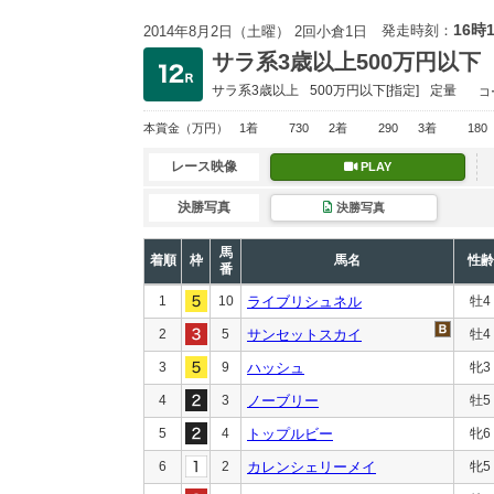
16時
発走時刻：
2014年8月2日（土曜） 2回小倉1日
サラ系3歳以上500万円以下
サラ系3歳以上
500万円以下
[指定]
定量
コ
本賞金
（万円）
1着
730
2着
290
3着
180
レース映像
PLAY
決勝写真
決勝写真
馬
着順
枠
馬名
性齢
番
1
10
ライブリシュネル
牡4
2
5
サンセットスカイ
牡4
3
9
ハッシュ
牝3
4
3
ノーブリー
牡5
5
4
トップルビー
牝6
6
2
カレンシェリーメイ
牝5