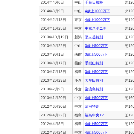
2014年4月6日
中山
千葉日報杯
芝12
2014年3月9日
中山
4歳上1000万下
ダ12
2014年2月18日
東京
4歳上1000万下
芝14
2014年1月25日
中京
中京スポニチ
芝12
2013年10月19日
新潟
平ヶ岳特別
芝12
2013年9月22日
中山
3歳上500万下
芝12
2013年9月1日
函館
3歳上500万下
芝12
2013年8月17日
函館
手稲山特別
芝12
2013年7月13日
福島
3歳上500万下
芝12
2013年2月23日
小倉
大牟田特別
芝12
2013年2月9日
小倉
巌流島特別
芝12
2013年1月20日
中京
4歳上500万下
芝16
2012年6月30日
中京
清洲特別
芝14
2012年4月22日
福島
福島中央TV
芝12
2012年4月8日
福島
4歳上500万下
芝12
2012年3月24日
中京
4歳上500万下
芝16