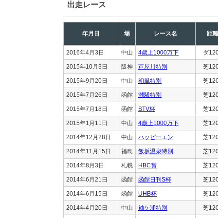
出走レース
年月日
場
レース名
距
2016年4月3日
中山
4歳上1000万下
ダ12
2015年10月3日
阪神
芦屋川特別
芝12
2015年9月20日
中山
初風特別
芝12
2015年7月26日
函館
潮騒特別
芝12
2015年7月18日
函館
STV杯
芝12
2015年1月11日
中山
4歳上1000万下
芝12
2014年12月28日
中山
ハッピーエン
芝12
2014年11月15日
福島
飯坂温泉特別
芝12
2014年8月3日
札幌
HBC賞
芝12
2014年6月21日
函館
函館日刊S杯
芝12
2014年6月15日
函館
UHB杯
芝12
2014年4月20日
中山
袖ケ浦特別
芝12