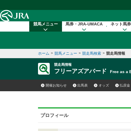
本文へ移動する
競馬メニュー
馬券・JRA-UMACA
ネット馬券
ホーム
>
競馬メニュー
>
競走馬検索
>
競走馬情報
競走馬情報
フリーアズアバード
Free as a
開催お知らせ
出馬表
オッズ
払戻金
プロフィール