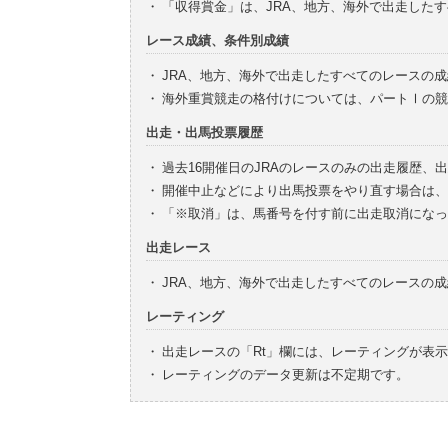
・
「収得賞金」は、JRA、地方、海外で出走した
レース成績、条件別成績
・
JRA、地方、海外で出走したすべてのレースの
・
海外重賞競走の格付けについては、パートⅠの競
出走・出馬投票履歴
・
過去16開催日のJRAのレースのみの出走履歴、
・
開催中止などにより出馬投票をやり直す場合は、
・
「※取消」は、馬番号を付す前に出走取消になっ
出走レース
・
JRA、地方、海外で出走したすべてのレースの
レーティング
・
出走レースの「Rt」欄には、レーティングが表
・
レーティングのデータ更新は不定期です。