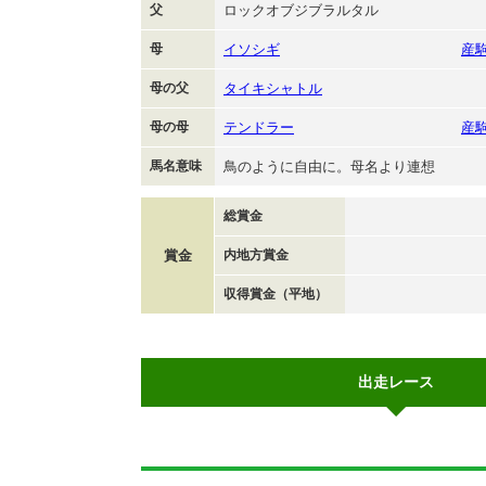
父
ロックオブジブラルタル
母
イソシギ
産
母の父
タイキシャトル
母の母
テンドラー
産
馬名意味
鳥のように自由に。母名より連想
総賞金
賞金
内地方賞金
収得賞金（平地）
出走レース