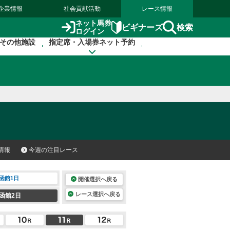
企業情報
社会貢献活動
レース情報
ネット馬券
検索
ビギナーズ
ログイン
その他施設
指定席・入場券ネット予約
情報
今週の注目レース
函館1日
開催選択へ戻る
レース選択へ戻る
函館2日