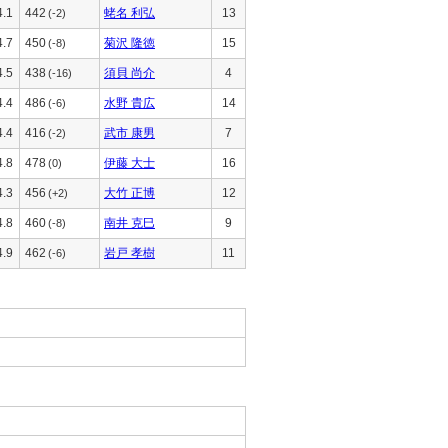
4.1
442
蛯名 利弘
13
(-2)
4.7
450
菊沢 隆徳
15
(-8)
4.5
438
須貝 尚介
4
(-16)
4.4
486
水野 貴広
14
(-6)
4.4
416
武市 康男
7
(-2)
4.8
478
伊藤 大士
16
(0)
4.3
456
大竹 正博
12
(+2)
4.8
460
南井 克巳
9
(-8)
4.9
462
岩戸 孝樹
11
(-6)