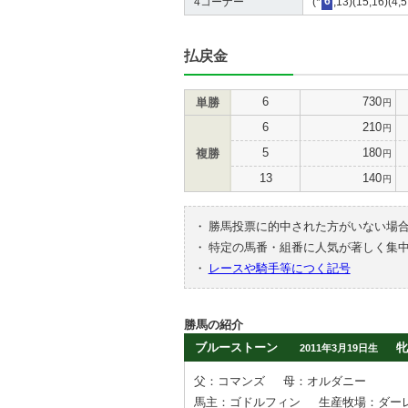
4コーナー
(*
6
,13)(15,16)(4,
払戻金
6
730
単勝
円
6
210
円
5
180
複勝
円
13
140
円
・
勝馬投票に的中された方がいない場
・
特定の馬番・組番に人気が著しく集
・
レースや騎手等につく記号
勝馬の紹介
ブルーストーン
牝
2011年3月19日生
父：コマンズ
母：オルダニー
馬主：ゴドルフィン
生産牧場：ダーレ