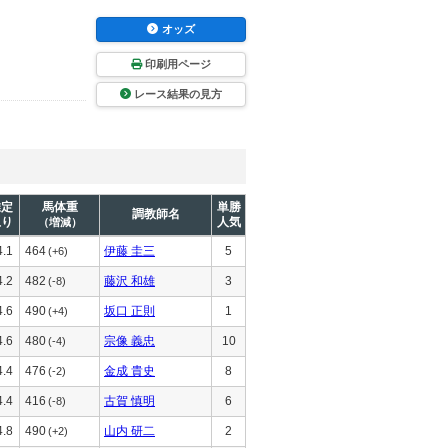
オッズ
印刷用ページ
レース結果の見方
推定
馬体重
単勝
調教師名
上り
人気
（増減）
4.1
464
伊藤 圭三
5
(+6)
4.2
482
藤沢 和雄
3
(-8)
4.6
490
坂口 正則
1
(+4)
4.6
480
宗像 義忠
10
(-4)
4.4
476
金成 貴史
8
(-2)
4.4
416
古賀 慎明
6
(-8)
4.8
490
山内 研二
2
(+2)