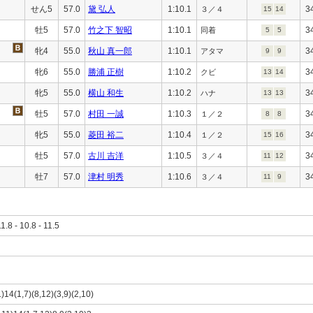
せん5
57.0
黛 弘人
1:10.1
3
３／４
15
14
牡5
57.0
竹之下 智昭
1:10.1
3
同着
5
5
牝4
55.0
秋山 真一郎
1:10.1
3
アタマ
9
9
牝6
55.0
勝浦 正樹
1:10.2
3
クビ
13
14
牝5
55.0
横山 和生
1:10.2
3
ハナ
13
13
牡5
57.0
村田 一誠
1:10.3
3
１／２
8
8
牝5
55.0
菱田 裕二
1:10.4
3
１／２
15
16
牡5
57.0
古川 吉洋
1:10.5
3
３／４
11
12
牡7
57.0
津村 明秀
1:10.6
3
３／４
11
9
11.8 - 10.8 - 11.5
1)14(1,7)(8,12)(3,9)(2,10)