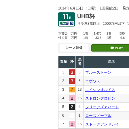
発
2014年6月15日（日曜） 1回函館2日
UHB杯
サラ系3歳以上
1000万円以下
（
本賞金
（万円）
1着
1,470
2着
590
付加賞
（万円）
1着
33.6
2着
9.6
レース映像
PLAY
馬
着順
枠
馬名
番
1
6
ブルーストーン
2
5
エポワス
3
13
エイシンオルドス
4
15
ストロングロビン
5
4
フリーアズアバード
6
1
ローズノーブル
7
16
ストークアンドレイ