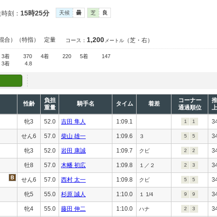
15時25分
走時刻：
天候
曇
芝
良
1,200
混合）（特指）
定量
（芝・右）
コース：
メートル
3着
370
4着
220
5着
147
3着
4.8
負担
コーナー
性齢
騎手名
タイム
着差
重量
通過順位
牝3
52.0
吉田 隼人
1:09.1
3
1
1
せん6
57.0
柴山 雄一
1:09.6
3
３
5
5
牝3
52.0
岩田 康誠
1:09.7
3
クビ
2
2
牡8
57.0
木幡 初広
1:09.8
3
１／２
2
3
せん6
57.0
西村 太一
1:09.8
3
クビ
5
5
牝5
55.0
杉原 誠人
1:10.0
3
１ 1/4
9
9
牝4
55.0
藤田 伸二
1:10.0
3
ハナ
2
3