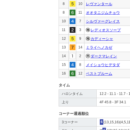
8
10
レヴァンタール
8
11
オオタニジムチョウ
10
7
シルヴァーグレイス
11
3
レディオスソープ
12
9
カディーシャ
13
14
ミライヘノカゼ
14
2
ダークマレイン
15
8
メイショウヒデタダ
16
12
ベストブルーム
タイム
ハロンタイム
12.2 - 11.1 - 11.7 - 
上り
4F 45.8 - 3F 34.1
コーナー通過順位
3コーナー
6
(13,15,16)(4,5,1