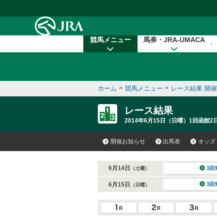
本文へ移動する
競馬メニュー
馬券・JRA-UMACA
ホーム
>
競馬メニュー
>
レース結果 開
レース結果
2014年6月15日（日曜）1回函館2日
開催お知らせ
出馬表
オッズ
6月14日
3回
（土曜）
6月15日
3回
（日曜）