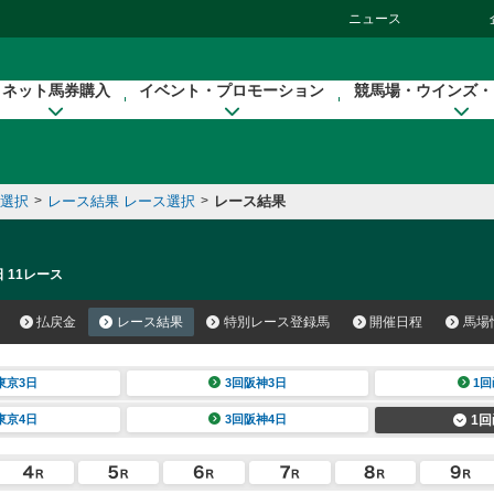
ニュース
ネット馬券購入
イベント・プロモーション
競馬場・ウインズ・
催選択
>
レース結果 レース選択
>
レース結果
 11レース
払戻金
レース結果
特別レース登録馬
開催日程
馬場
東京3日
3回阪神3日
1回
東京4日
3回阪神4日
1回