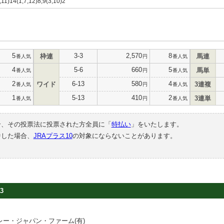
5,11)14(1,7,12)8,9(3,10)2
5
3-3
2,570
8
枠連
馬連
番人気
円
番人気
4
5-6
660
5
馬単
番人気
円
番人気
2
6-13
580
4
ワイド
3連複
番人気
円
番人気
1
5-13
410
2
3連単
番人気
円
番人気
合、その投票法に投票された方全員に「
特払い
」をいたします。
中した場合、
JRAプラス10
の対象にならないことがあります。
3
ー・ジャパン・ファーム(有)