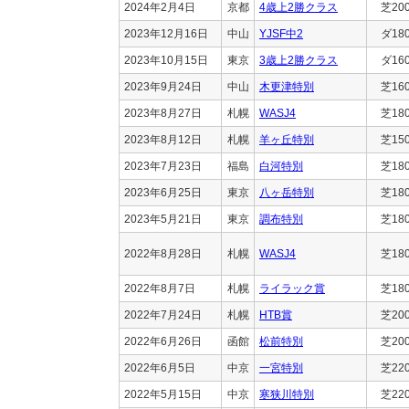
2024年2月4日
京都
4歳上2勝クラス
芝20
2023年12月16日
中山
YJSF中2
ダ18
2023年10月15日
東京
3歳上2勝クラス
ダ16
2023年9月24日
中山
木更津特別
芝16
2023年8月27日
札幌
WASJ4
芝18
2023年8月12日
札幌
羊ヶ丘特別
芝15
2023年7月23日
福島
白河特別
芝18
2023年6月25日
東京
八ヶ岳特別
芝18
2023年5月21日
東京
調布特別
芝18
2022年8月28日
札幌
WASJ4
芝18
2022年8月7日
札幌
ライラック賞
芝18
2022年7月24日
札幌
HTB賞
芝20
2022年6月26日
函館
松前特別
芝20
2022年6月5日
中京
一宮特別
芝22
2022年5月15日
中京
寒狭川特別
芝22