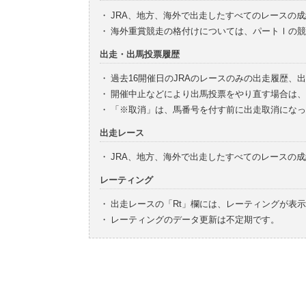
・
JRA、地方、海外で出走したすべてのレースの
・
海外重賞競走の格付けについては、パートⅠの競
出走・出馬投票履歴
・
過去16開催日のJRAのレースのみの出走履歴、
・
開催中止などにより出馬投票をやり直す場合は、
・
「※取消」は、馬番号を付す前に出走取消になっ
出走レース
・
JRA、地方、海外で出走したすべてのレースの
レーティング
・
出走レースの「Rt」欄には、レーティングが表
・
レーティングのデータ更新は不定期です。