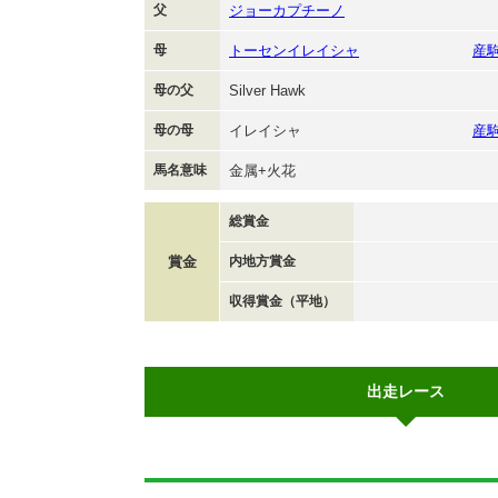
父
ジョーカプチーノ
母
トーセンイレイシャ
産
母の父
Silver Hawk
母の母
イレイシャ
産
馬名意味
金属+火花
総賞金
賞金
内地方賞金
収得賞金（平地）
出走レース