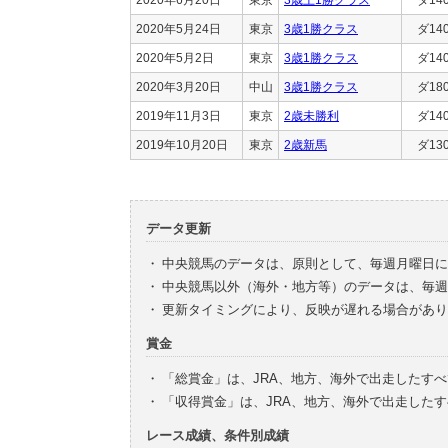
2020年5月24日
東京
3歳1勝クラス
ダ14
2020年5月2日
東京
3歳1勝クラス
ダ14
2020年3月20日
中山
3歳1勝クラス
ダ18
2019年11月3日
東京
2歳未勝利
ダ14
2019年10月20日
東京
2歳新馬
ダ13
データ更新
・
中央競馬のデータは、原則として、毎週月曜日に
・
中央競馬以外（海外・地方等）のデータは、毎週
・
更新タイミングにより、反映が遅れる場合があり
賞金
・
「総賞金」は、JRA、地方、海外で出走したす
・
「収得賞金」は、JRA、地方、海外で出走した
レース成績、条件別成績