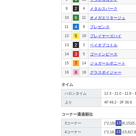
9
4
メタルスパーク
10
11
オメガエリタージュ
11
8
プレゼンス
12
10
プレイヤーズハイ
13
3
ベイオブコトル
14
5
ゴーインピース
15
14
ジョガールボニート
16
16
グラスボイジャー
タイム
ハロンタイム
12.3 - 11.0 - 11.8 - 
上り
4F 49.2 - 3F 36.6
コーナー通過順位
3コーナー
(*2,16)
13
(6,15)(5
4コーナー
(*2,16,
13
)15,6(7,