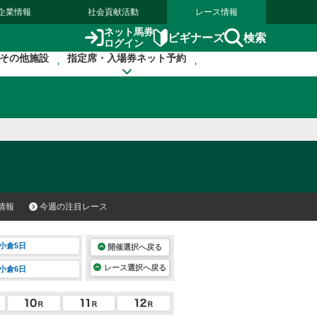
企業情報
社会貢献活動
レース情報
ネット馬券
検索
ビギナーズ
ログイン
その他施設
指定席・入場券ネット予約
情報
今週の注目レース
小倉5日
開催選択へ戻る
レース選択へ戻る
小倉6日