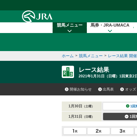
本文へ移動する
競馬メニュー
馬券・JRA-UMACA
ホーム
>
競馬メニュー
>
レース結果 開
レース結果
2021年1月31日（日曜）1回東京2
開催お知らせ
出馬表
オッズ
1月30日
1回
（土曜）
1月31日
1回
（日曜）