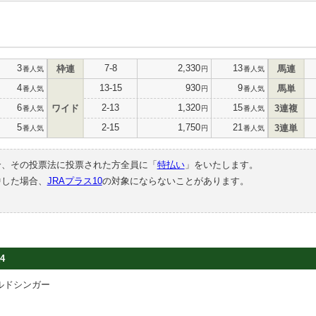
3
7-8
2,330
13
枠連
馬連
番人気
円
番人気
4
13-15
930
9
馬単
番人気
円
番人気
6
2-13
1,320
15
ワイド
3連複
番人気
円
番人気
5
2-15
1,750
21
3連単
番人気
円
番人気
合、その投票法に投票された方全員に「
特払い
」をいたします。
中した場合、
JRAプラス10
の対象にならないことがあります。
4
ルドシンガー