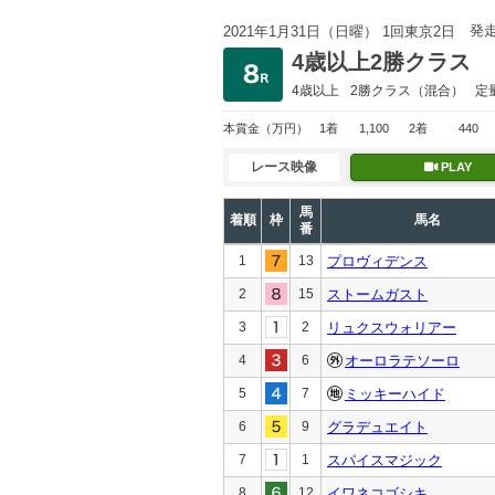
発
2021年1月31日（日曜） 1回東京2日
4歳以上2勝クラス
4歳以上
2勝クラス
（混合）
定
本賞金
（万円）
1着
1,100
2着
440
レース映像
PLAY
馬
着順
枠
馬名
番
1
13
プロヴィデンス
2
15
ストームガスト
3
2
リュクスウォリアー
4
6
オーロラテソーロ
5
7
ミッキーハイド
6
9
グラデュエイト
7
1
スパイスマジック
8
12
イワネコゴシキ