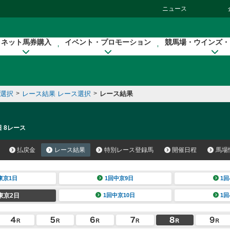
ニュース
ネット馬券購入
イベント・プロモーション
競馬場・ウインズ・
催選択
>
レース結果 レース選択
>
レース結果
日 8レース
払戻金
レース結果
特別レース登録馬
開催日程
馬場
東京1日
1回中京9日
1回
東京2日
1回中京10日
1回