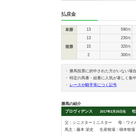
払戻金
13
590
単勝
円
13
230
円
15
320
複勝
円
2
300
円
・
勝馬投票に的中された方がいない場
・
特定の馬番・組番に人気が著しく集
・
レースや騎手等につく記号
勝馬の紹介
プロヴィデンス
牡
2017年2月25日生
父：シニスターミニスター
母：ワイ
馬主：藤本 栄史
生産牧場：槇本牧場