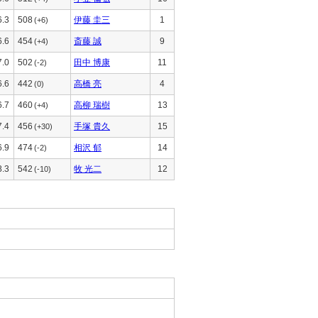
6.3
508
伊藤 圭三
1
(+6)
6.6
454
斎藤 誠
9
(+4)
7.0
502
田中 博康
11
(-2)
6.6
442
高橋 亮
4
(0)
6.7
460
高柳 瑞樹
13
(+4)
7.4
456
手塚 貴久
15
(+30)
6.9
474
相沢 郁
14
(-2)
8.3
542
牧 光二
12
(-10)