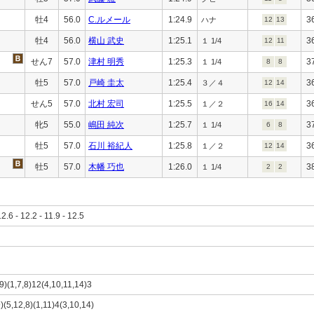
牡4
56.0
C.ルメール
1:24.9
3
ハナ
12
13
牡4
56.0
横山 武史
1:25.1
3
１ 1/4
12
11
せん7
57.0
津村 明秀
1:25.3
3
１ 1/4
8
8
牡5
57.0
戸崎 圭太
1:25.4
3
３／４
12
14
せん5
57.0
北村 宏司
1:25.5
3
１／２
16
14
牝5
55.0
嶋田 純次
1:25.7
3
１ 1/4
6
8
牡5
57.0
石川 裕紀人
1:25.8
3
１／２
12
14
牡5
57.0
木幡 巧也
1:26.0
3
１ 1/4
2
2
12.6 - 12.2 - 11.9 - 12.5
,9)(1,7,8)12(4,10,11,14)3
9)(5,12,8)(1,11)4(3,10,14)