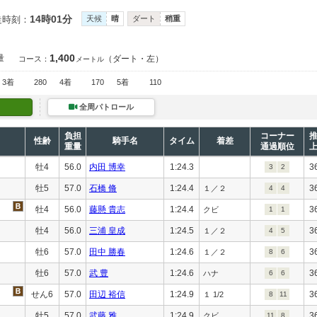
14時01分
走時刻：
天候
晴
ダート
稍重
1,400
量
（ダート・左）
コース：
メートル
3着
280
4着
170
5着
110
全周パトロール
負担
コーナー
性齢
騎手名
タイム
着差
重量
通過順位
牡4
56.0
内田 博幸
1:24.3
3
3
2
牡5
57.0
石橋 脩
1:24.4
3
１／２
4
4
牡4
56.0
藤懸 貴志
1:24.4
3
クビ
1
1
牡4
56.0
三浦 皇成
1:24.5
3
１／２
4
5
牡6
57.0
田中 勝春
1:24.6
3
１／２
8
6
牡6
57.0
武 豊
1:24.6
3
ハナ
6
6
せん6
57.0
田辺 裕信
1:24.9
3
１ 1/2
8
11
牡5
57.0
武藤 雅
1:24.9
3
クビ
11
8