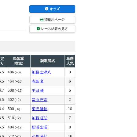
オッズ
印刷用ページ
レース結果の見方
推定
馬体重
単勝
調教師名
上り
人気
（増減）
6.5
486
加藤 士津八
3
(+6)
6.5
464
寺島 良
6
(+10)
6.7
508
平田 修
5
(+12)
6.5
502
畠山 吉宏
2
(+2)
6.4
500
菊沢 隆徳
10
(-6)
6.5
510
加藤 征弘
7
(+2)
6.5
484
杉浦 宏昭
8
(+12)
6.6
512
小笠 倫弘
16
(+4)