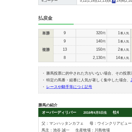
4コーナー
5,11(1,16)(12,13)(8,
9
,14)6(2,10
払戻金
9
320
1
単勝
円
番人気
9
140
1
円
番人気
13
150
2
複勝
円
番人気
8
2,130
14
円
番人気
・
勝馬投票に的中された方がいない場合、その投票
・
特定の馬番・組番に人気が著しく集中した場合、
・
レースや騎手等につく記号
勝馬の紹介
オーバーディリバー
牡4
2016年4月5日生
父：マンハッタンカフェ
母：ウインクリアビュー
馬主：池谷 誠一
生産牧場：川島牧場