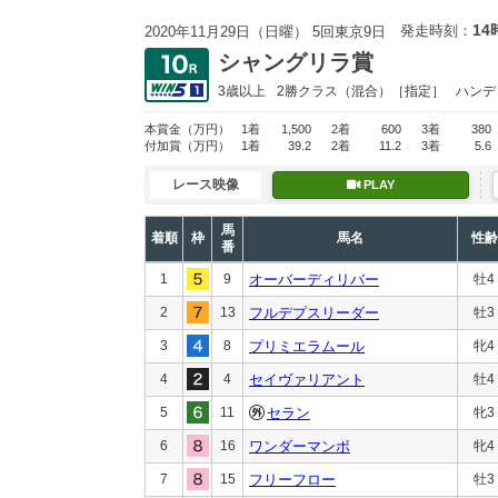
14
発走時刻：
2020年11月29日（日曜） 5回東京9日
シャングリラ賞
3歳以上
2勝クラス
（混合）［指定］
ハンデ
本賞金
（万円）
1着
1,500
2着
600
3着
380
付加賞
（万円）
1着
39.2
2着
11.2
3着
5.6
レース映像
PLAY
馬
着順
枠
馬名
性齢
番
1
9
オーバーディリバー
牡4
2
13
フルデプスリーダー
牡3
3
8
プリミエラムール
牝4
4
4
セイヴァリアント
牡4
5
11
セラン
牝3
6
16
ワンダーマンボ
牝4
7
15
フリーフロー
牡3