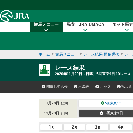
本文へ移動する
競馬メニュー
馬券・JRA-UMACA
ネット馬券
ホーム
>
競馬メニュー
>
レース結果 開催選択
>
レー
レース結果
2020年11月29日（日曜）5回東京9日 10レース
開催お知らせ
出馬表
オッズ
払戻金
11月28日
5回東京8日
（土曜）
11月29日
5回東京9日
（日曜）