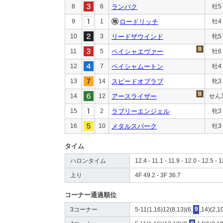
8
6
ランパク
牡5
9
1
ロードリッチ
牡4
10
3
リードザウインド
牝5
11
5
ペイシャエヴァー
牡6
12
7
ペイシャムートン
牡4
13
14
スピードオブラブ
牝3
14
12
アースライザー
せん
15
2
ラブリーエンジェル
牝3
16
10
メタルスパーク
牡3
タイム
ハロンタイム
12.4 - 11.1 - 11.9 - 12.0 - 12.5 - 1
上り
4F 49.2 - 3F 36.7
コーナー通過順位
3コーナー
5-11(1,16)12(8,13)(6,
9
,14)(2,1