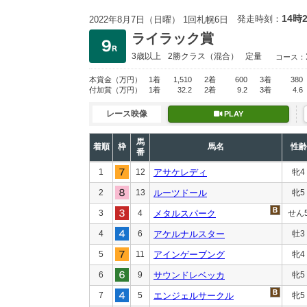
14時
発走時刻：
2022年8月7日（日曜） 1回札幌6日
ライラック賞
3歳以上
2勝クラス
（混合）
定量
コース：
本賞金
（万円）
1着
1,510
2着
600
3着
380
付加賞
（万円）
1着
32.2
2着
9.2
3着
4.6
レース映像
PLAY
馬
着順
枠
馬名
性齢
番
1
12
アサケレディ
牝4
2
13
ルーツドール
牝5
3
4
メタルスパーク
せん
4
6
アケルナルスター
牡3
5
11
アインゲーブング
牝4
6
9
サウンドレベッカ
牝5
7
5
エンジェルサークル
牝5