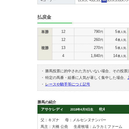
払戻金
12
790
5
単勝
円
番人気
12
260
4
円
番人気
13
270
5
複勝
円
番人気
4
1,840
14
円
番人気
・
勝馬投票に的中された方がいない場合、その投票
・
特定の馬番・組番に人気が著しく集中した場合、
・
レースや騎手等につく記号
勝馬の紹介
アサケレディ
牝4
2018年4月9日生
父：キズナ
母：メルセンヌナンバー
馬主：大橋 公堯
生産牧場：ムラカミファーム