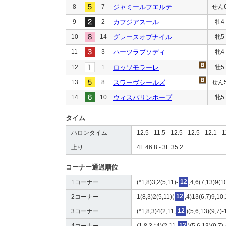
8
7
ジャミールフエルテ
せん
9
2
カフジアスール
牡4
10
14
グレースオブナイル
牝5
11
3
ハーツラプソディ
牝4
12
1
ロッソモラーレ
牡5
13
8
スワーヴシールズ
せん
14
10
ウィスパリンホープ
牝5
タイム
ハロンタイム
12.5 - 11.5 - 12.5 - 12.5 - 12.1 - 1
上り
4F 46.8 - 3F 35.2
コーナー通過順位
1コーナー
(*1,8)3,2(5,11)-
12
,4,6(7,13)9(1
2コーナー
1(8,3)2(5,11)(
12
,4)13(6,7)9,10
3コーナー
(*1,8,3)4(2,11,
12
)(5,6,13)(9,7)
4コーナー
(1,8,3,*4)(2,11,
12
)(5,6,13)(9,7)