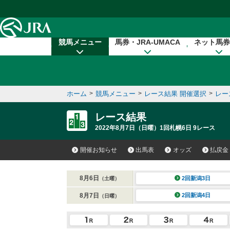
本文へ移動する
競馬メニュー
馬券・JRA-UMACA
ネット馬券
ホーム
>
競馬メニュー
>
レース結果 開催選択
>
レー
レース結果
2022年8月7日（日曜）1回札幌6日 9レース
開催お知らせ
出馬表
オッズ
払戻金
8月6日
2回新潟3日
（土曜）
8月7日
2回新潟4日
（日曜）