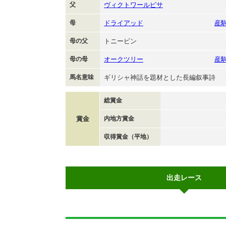
父
ヴィクトワールピサ
母
ドライアッド
産
母の父
トニービン
母の母
オークツリー
産
馬名意味
ギリシャ神話を題材とした長編叙事詩
総賞金
賞金
内地方賞金
収得賞金（平地）
出走レース