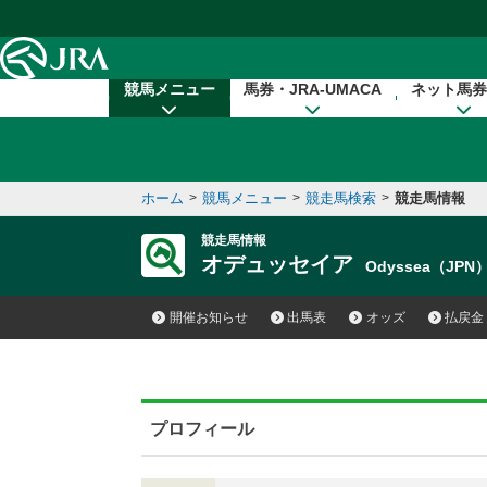
本文へ移動する
競馬メニュー
馬券・JRA-UMACA
ネット馬券
ホーム
>
競馬メニュー
>
競走馬検索
>
競走馬情報
競走馬情報
オデュッセイア
Odyssea（JPN
開催お知らせ
出馬表
オッズ
払戻金
プロフィール