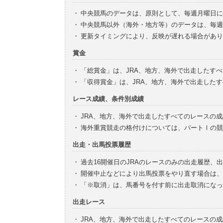
・
中央競馬のデータは、原則として、毎週月曜日に
・
中央競馬以外（海外・地方等）のデータは、毎週
・
更新タイミングにより、反映が遅れる場合があり
賞金
・
「総賞金」は、JRA、地方、海外で出走したす
・
「収得賞金」は、JRA、地方、海外で出走した
レース成績、条件別成績
・
JRA、地方、海外で出走したすべてのレースの
・
海外重賞競走の格付けについては、パートⅠの競
出走・出馬投票履歴
・
過去16開催日のJRAのレースのみの出走履歴、
・
開催中止などにより出馬投票をやり直す場合は、
・
「※取消」は、馬番号を付す前に出走取消になっ
出走レース
・
JRA、地方、海外で出走したすべてのレースの