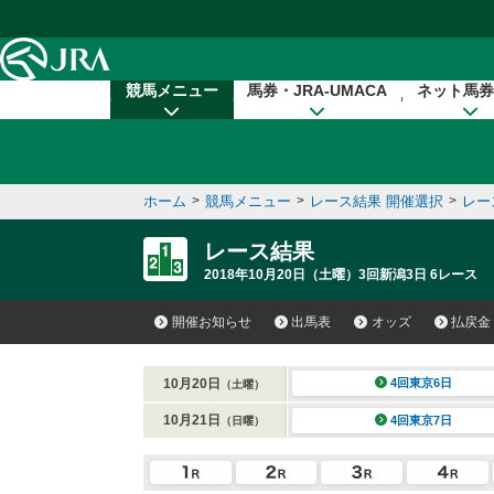
本文へ移動する
競馬メニュー
馬券・JRA-UMACA
ネット馬券
ホーム
>
競馬メニュー
>
レース結果 開催選択
>
レー
レース結果
2018年10月20日（土曜）3回新潟3日 6レース
開催お知らせ
出馬表
オッズ
払戻金
10月20日
4回東京6日
（土曜）
10月21日
4回東京7日
（日曜）