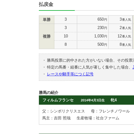
払戻金
3
650
3
単勝
円
番人気
3
230
2
円
番人気
10
1,030
12
複勝
円
番人気
8
500
8
円
番人気
・
勝馬投票に的中された方がいない場合、その投票
・
特定の馬番・組番に人気が著しく集中した場合、
・
レースや騎手等につく記号
勝馬の紹介
フィルムフランセ
牝4
2014年4月3日生
父：シンボリクリスエス
母：フレンチノワール
馬主：吉田 照哉
生産牧場：社台ファーム