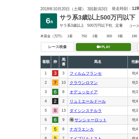
12
発走時刻：
2018年10月20日（土曜） 3回新潟3日
サラ系3歳以上500万円以下
サラ系3歳以上
500万円以下
牝
定量
コー
本賞金
（万円）
1着
750
2着
300
3着
190
レース映像
PLAY
馬
着順
枠
馬名
性齢
番
1
3
フィルムフランセ
牝4
2
10
クラウンロマン
牝5
3
8
オデュッセイア
牝3
4
2
リュミエールドール
牝4
5
13
ダイシンステルラ
牝3
6
9
サンシャーロット
牝4
7
6
ナガラエンカ
牝4
8
7
エイプリルミスト
牝4