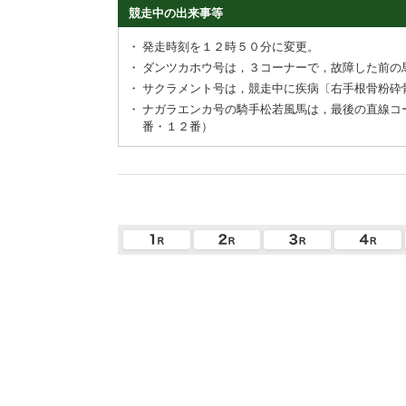
競走中の出来事等
・
発走時刻を１２時５０分に変更。
・
ダンツカホウ号は，３コーナーで，故障した前の
・
サクラメント号は，競走中に疾病〔右手根骨粉砕
・
ナガラエンカ号の騎手松若風馬は，最後の直線コ
番・１２番）