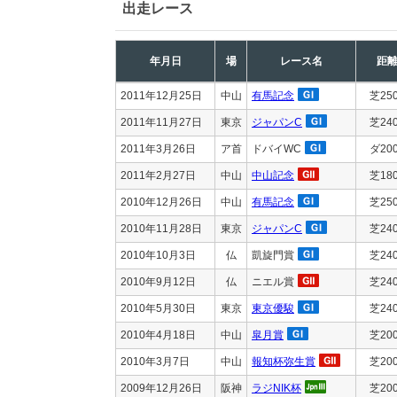
出走レース
年月日
場
レース名
距
2011年12月25日
中山
有馬記念
芝25
2011年11月27日
東京
ジャパンC
芝24
2011年3月26日
ア首
ドバイWC
ダ20
2011年2月27日
中山
中山記念
芝18
2010年12月26日
中山
有馬記念
芝25
2010年11月28日
東京
ジャパンC
芝24
2010年10月3日
仏
凱旋門賞
芝24
2010年9月12日
仏
ニエル賞
芝24
2010年5月30日
東京
東京優駿
芝24
2010年4月18日
中山
皐月賞
芝20
2010年3月7日
中山
報知杯弥生賞
芝20
2009年12月26日
阪神
ラジNIK杯
芝20