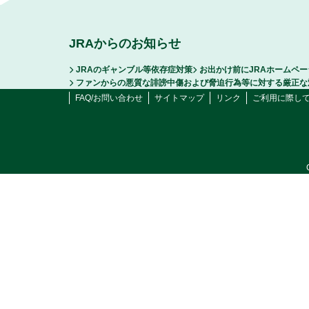
JRAからのお知らせ
JRAのギャンブル等依存症対策
お出かけ前にJRAホームペ
ファンからの悪質な誹謗中傷および脅迫行為等に対する厳正な
FAQ/お問い合わせ
サイトマップ
リンク
ご利用に際し