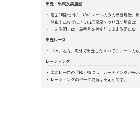
出走・出馬投票履歴
・
過去16開催日のJRAのレースのみの出走履歴、
・
開催中止などにより出馬投票をやり直す場合は、
・
「※取消」は、馬番号を付す前に出走取消になっ
出走レース
・
JRA、地方、海外で出走したすべてのレースの
レーティング
・
出走レースの「Rt」欄には、レーティングが表
・
レーティングのデータ更新は不定期です。