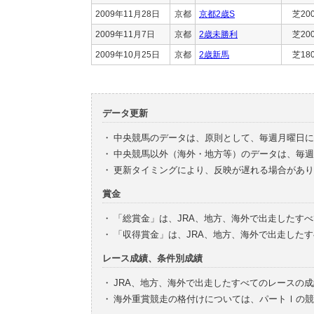
2009年11月28日
京都
京都2歳S
芝20
2009年11月7日
京都
2歳未勝利
芝20
2009年10月25日
京都
2歳新馬
芝18
データ更新
・
中央競馬のデータは、原則として、毎週月曜日に
・
中央競馬以外（海外・地方等）のデータは、毎週
・
更新タイミングにより、反映が遅れる場合があり
賞金
・
「総賞金」は、JRA、地方、海外で出走したす
・
「収得賞金」は、JRA、地方、海外で出走した
レース成績、条件別成績
・
JRA、地方、海外で出走したすべてのレースの
・
海外重賞競走の格付けについては、パートⅠの競