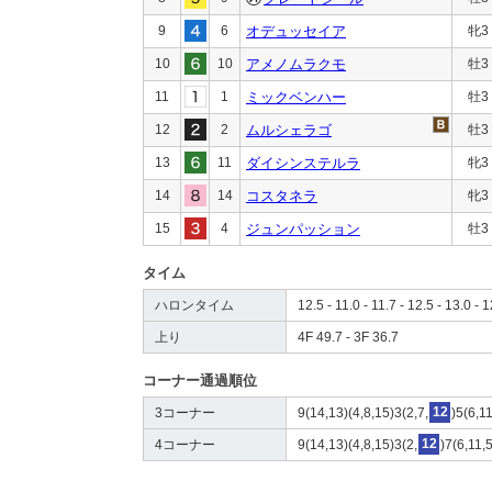
9
6
オデュッセイア
牝3
10
10
アメノムラクモ
牡3
11
1
ミックベンハー
牡3
12
2
ムルシェラゴ
牡3
13
11
ダイシンステルラ
牝3
14
14
コスタネラ
牝3
15
4
ジュンパッション
牡3
タイム
ハロンタイム
12.5 - 11.0 - 11.7 - 12.5 - 13.0 - 1
上り
4F 49.7 - 3F 36.7
コーナー通過順位
3コーナー
9(14,13)(4,8,15)3(2,7,
12
)5(6,1
4コーナー
9(14,13)(4,8,15)3(2,
12
)7(6,11,