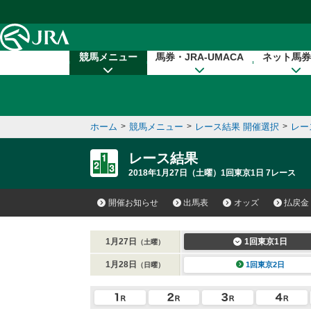
本文へ移動する
競馬メニュー
馬券・JRA-UMACA
ネット馬券
ホーム
>
競馬メニュー
>
レース結果 開催選択
>
レー
レース結果
2018年1月27日（土曜）1回東京1日 7レース
開催お知らせ
出馬表
オッズ
払戻金
1月27日
1回東京1日
（土曜）
1月28日
1回東京2日
（日曜）