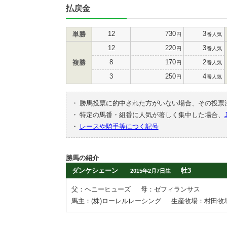
払戻金
12
730
3
単勝
円
番人気
12
220
3
円
番人気
8
170
2
複勝
円
番人気
3
250
4
円
番人気
・
勝馬投票に的中された方がいない場合、その投票
・
特定の馬番・組番に人気が著しく集中した場合、
・
レースや騎手等につく記号
勝馬の紹介
ダンケシェーン
牡3
2015年2月7日生
父：ヘニーヒューズ
母：ゼフィランサス
馬主：(株)ローレルレーシング
生産牧場：村田牧