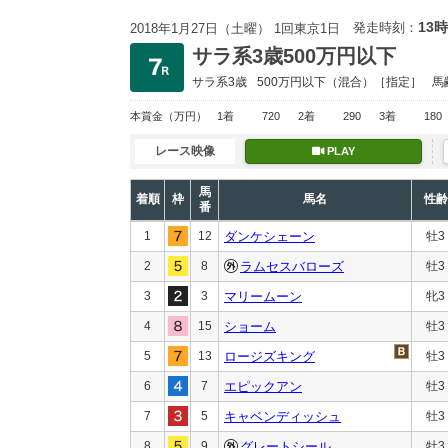
13時
発走時刻：
2018年1月27日（土曜） 1回東京1日
サラ系3歳500万円以下
サラ系3歳
500万円以下
（混合）［指定］
馬
本賞金
（万円）
1着
720
2着
290
3着
180
レース映像
PLAY
馬
着順
枠
馬名
性齢
番
1
12
ダンケシェーン
牡3
2
8
ラムセスバローズ
牡3
3
3
マリームーン
牝3
4
15
ショーム
牡3
5
13
ロージズキング
牡3
6
7
エピックアン
牡3
7
5
キャベンディッシュ
牡3
8
9
グレートシール
牡3