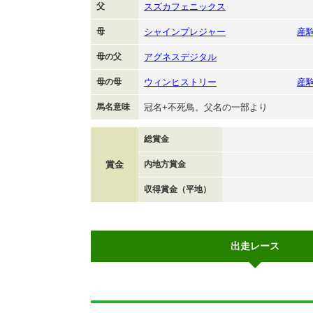
父
スズカフェニックス
母
シャインプレジャー
産
母の父
アグネスデジタル
母の母
ウィンヒストリー
産
馬名意味
冠名+不死鳥。父名の一部より
総賞金
賞金
内地方賞金
収得賞金（平地）
出走レース