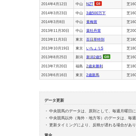
2014年4月12日
中山
NZT
芝16
2014年3月23日
中山
3歳500万下
芝16
2014年3月8日
中山
黄梅賞
芝16
2013年11月30日
中山
葉牡丹賞
芝20
2013年11月3日
東京
百日草特別
芝18
2013年10月19日
東京
いちょうS
芝18
2013年8月25日
新潟
新潟2歳S
芝16
2013年7月20日
福島
2歳未勝利
芝18
2013年6月16日
東京
2歳新馬
芝16
データ更新
・
中央競馬のデータは、原則として、毎週月曜日に
・
中央競馬以外（海外・地方等）のデータは、毎週
・
更新タイミングにより、反映が遅れる場合があり
賞金