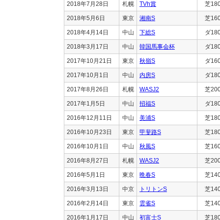
2018年7月28日
札幌
TVh賞
芝18
2018年5月6日
東京
湘南S
芝16
2018年4月14日
中山
下総S
ダ18
2018年3月17日
中山
韓国馬事会杯
ダ18
2017年10月21日
東京
秋嶺S
ダ16
2017年10月1日
中山
内房S
ダ18
2017年8月26日
札幌
WASJ2
芝20
2017年1月5日
中山
招福S
ダ18
2016年12月11日
中山
美浦S
芝18
2016年10月23日
東京
甲斐路S
芝18
2016年10月1日
中山
秋風S
芝16
2016年8月27日
札幌
WASJ2
芝20
2016年5月1日
東京
晩春S
芝14
2016年3月13日
中京
トリトンS
芝14
2016年2月14日
東京
雲雀S
芝14
2016年1月17日
中山
初富士S
芝18