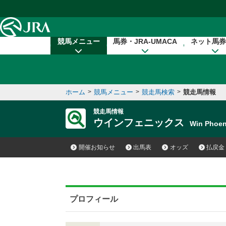
本文へ移動する
競馬メニュー
馬券・JRA-UMACA
ネット馬券
ホーム
>
競馬メニュー
>
競走馬検索
>
競走馬情報
競走馬情報
ウインフェニックス
Win Phoe
開催お知らせ
出馬表
オッズ
払戻金
プロフィール