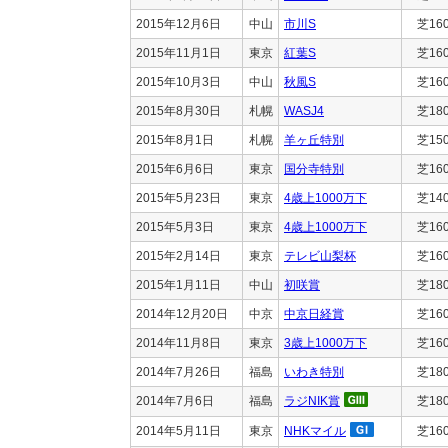
2015年12月6日
中山
市川S
芝16
2015年11月1日
東京
紅葉S
芝16
2015年10月3日
中山
秋風S
芝16
2015年8月30日
札幌
WASJ4
芝18
2015年8月1日
札幌
羊ヶ丘特別
芝15
2015年6月6日
東京
国分寺特別
芝16
2015年5月23日
東京
4歳上1000万下
芝14
2015年5月3日
東京
4歳上1000万下
芝16
2015年2月14日
東京
テレビ山梨杯
芝16
2015年1月11日
中山
初咲賞
芝18
2014年12月20日
中京
中京日経賞
芝16
2014年11月8日
東京
3歳上1000万下
芝16
2014年7月26日
福島
いわき特別
芝18
2014年7月6日
福島
ラジNIK賞
芝18
2014年5月11日
東京
NHKマイル
芝16