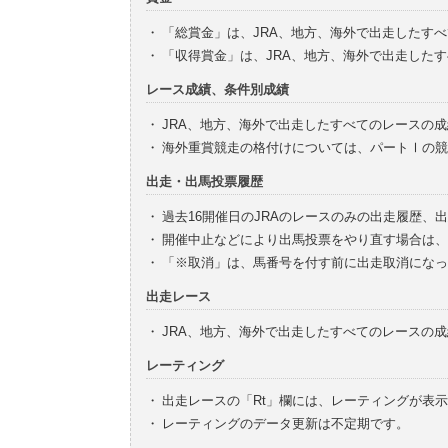
・
「総賞金」は、JRA、地方、海外で出走したす
・
「収得賞金」は、JRA、地方、海外で出走した
レース成績、条件別成績
・
JRA、地方、海外で出走したすべてのレースの
・
海外重賞競走の格付けについては、パートⅠの競
出走・出馬投票履歴
・
過去16開催日のJRAのレースのみの出走履歴、
・
開催中止などにより出馬投票をやり直す場合は、
・
「※取消」は、馬番号を付す前に出走取消になっ
出走レース
・
JRA、地方、海外で出走したすべてのレースの
レーティング
・
出走レースの「Rt」欄には、レーティングが表
・
レーティングのデータ更新は不定期です。