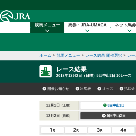
本文へ移動する
競馬メニュー
馬券・JRA-UMACA
ネット馬券
ホーム
>
競馬メニュー
>
レース結果 開催選択
>
レー
レース結果
2018年12月2日（日曜）5回中山2日 10レース
開催お知らせ
出馬表
オッズ
払戻金
12月1日
5回中山1日
（土曜）
12月2日
5回中山2日
（日曜）