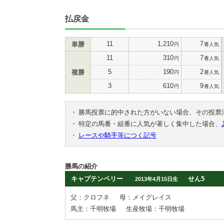
払戻金
11
1,210
7
単勝
円
番人気
11
310
7
円
番人気
5
190
2
複勝
円
番人気
3
610
9
円
番人気
・
勝馬投票に的中された方がいない場合、その投票
・
特定の馬番・組番に人気が著しく集中した場合、
・
レースや騎手等につく記号
勝馬の紹介
キャプテンペリー
せん5
2013年4月15日生
父：クロフネ
母：メイグレイス
馬主：千明牧場
生産牧場：千明牧場