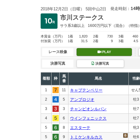
14時
発走時刻：
2018年12月2日（日曜） 5回中山2日
市川ステークス
サラ系3歳以上
1600万円以下
（混合）（特指
本賞金
（万円）
1着
1,820
2着
730
3着
460
付加賞
（万円）
1着
31.5
2着
9
3着
4.5
レース映像
PLAY
決勝写真
決勝写真
馬
着順
枠
馬名
性齢
番
1
11
キャプテンペリー
せん
2
5
アンブロジオ
牡3
3
3
チャンピオンルパン
牡7
4
6
ウインフェニックス
牡7
5
8
エスターテ
牝3
5
9
トミケンキルカス
牡6