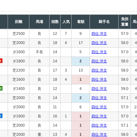
負担
距離
馬場
頭数
人気
着順
騎手名
馬
重量
芝2500
良
12
7
9
四位 洋文
57.0
4
芝2000
良
18
4
17
四位 洋文
58.0
4
ダ1600
不良
14
5
四位 洋文
57.0
4
ダ1800
良
14
2
四位 洋文
58.0
4
芝2200
良
17
3
13
四位 洋文
58.0
4
芝1600
良
18
4
1
四位 洋文
58.0
4
ダ1400
良
12
4
四位 洋文
59.0
4
芝2000
良
14
2
四位 洋文
57.1
4
ダ2000
良
11
6
四位 洋文
57.0
ダ1600
良
16
1
1
四位 洋文
57.0
4
芝2000
良
14
1
四位 洋文
57.1
4
芝2000
重
13
4
1
四位 洋文
58.0
4