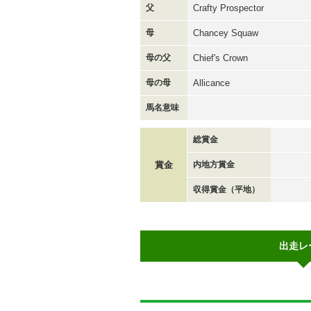
父
Crafty Prospector
母
Chancey Squaw
母の父
Chief's Crown
母の母
Allicance
馬名意味
総賞金
賞金
内地方賞金
収得賞金（平地）
出走レ