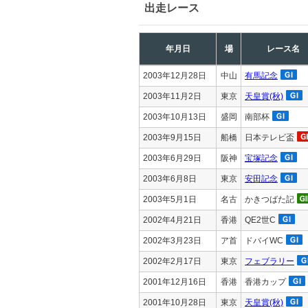
出走レース
年月日
場
レース名
2003年12月28日
中山
有馬記念
2003年11月2日
東京
天皇賞(秋)
2003年10月13日
盛岡
南部杯
2003年9月15日
船橋
日本テレビ盃
2003年6月29日
阪神
宝塚記念
2003年6月8日
東京
安田記念
2003年5月1日
名古
かきつばた記
2002年4月21日
香港
QE2世C
2002年3月23日
ア首
ドバイWC
2002年2月17日
東京
フェブラリー
2001年12月16日
香港
香港カップ
2001年10月28日
東京
天皇賞(秋)