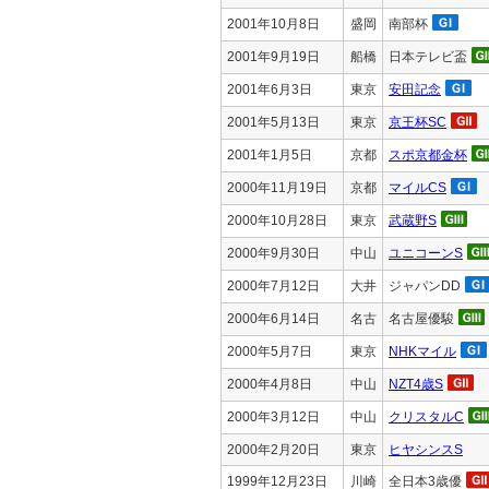
2001年10月8日
盛岡
南部杯
2001年9月19日
船橋
日本テレビ盃
2001年6月3日
東京
安田記念
2001年5月13日
東京
京王杯SC
2001年1月5日
京都
スポ京都金杯
2000年11月19日
京都
マイルCS
2000年10月28日
東京
武蔵野S
2000年9月30日
中山
ユニコーンS
2000年7月12日
大井
ジャパンDD
2000年6月14日
名古
名古屋優駿
2000年5月7日
東京
NHKマイル
2000年4月8日
中山
NZT4歳S
2000年3月12日
中山
クリスタルC
2000年2月20日
東京
ヒヤシンスS
1999年12月23日
川崎
全日本3歳優