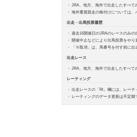
・
JRA、地方、海外で出走したすべて
・
海外重賞競走の格付けについては、
出走・出馬投票履歴
・
過去16開催日のJRAのレースのみ
・
開催中止などにより出馬投票をやり
・
「※取消」は、馬番号を付す前に出
出走レース
・
JRA、地方、海外で出走したすべ
レーティング
・
出走レースの「Rt」欄には、レーテ
・
レーティングのデータ更新は不定期