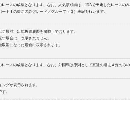
のレースの成績となります。なお、人気順成績は、JRAで出走したレースの
パートⅠの競走のみグレード／グループ（Ｇ）表記を行います。
の出走履歴、出馬投票履歴を掲載しております。
直す場合は、表示されません。
走取消になった場合に表示されます。
てのレースの成績となります。なお、外国馬は原則として直近の過去４走のみ
ィングが表示されます。
です。