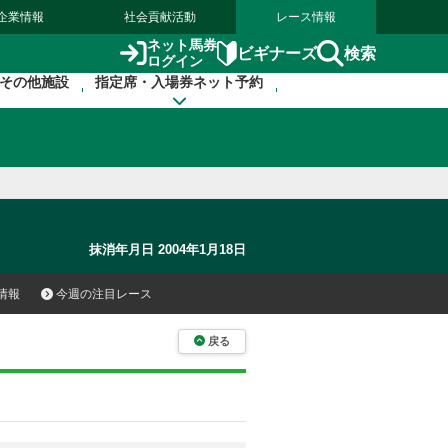
企業情報
社会貢献活動
レース情報
ネット馬券
検索
ビギナーズ
ログイン
その他施設
指定席・入場券ネット予約
抹消年月日 2004年1月18日
情報
今週の注目レース
戻る