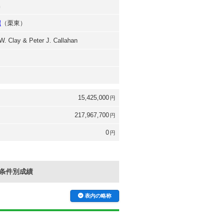
男
昭
（栗東）
W. Clay & Peter J. Callahan
15,425,000
円
217,967,700
円
0
円
条件別成績
表内の略称