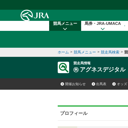
本文へ移動する
競馬メニュー
馬券・JRA-UMACA
ホーム
>
競馬メニュー
>
競走馬検索
>
競
競走馬情報
アグネスデジタル
開催お知らせ
出馬表
オッズ
プロフィール