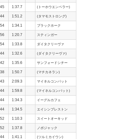
45
1:37.7
(トーホウエンペラー)
44
1:51.2
(タマモストロング)
54
1:34.1
ブラックホーク
56
1:20.7
スティンガー
54
1:33.8
ダイタクリーヴァ
44
1:32.6
(ダイタクリーヴァ)
42
1:35.6
サンフォードシチー
38
1:50.7
(マチカネラン)
43
2:09.3
マイネルコンバット
44
1:59.8
(マイネルコンバット)
44
1:34.3
イーグルカフェ
44
1:34.5
エイシンプレストン
52
1:10.3
スイートオーキッド
52
1:37.8
ノボジャック
44
1:41.1
(ツルミカイウン)