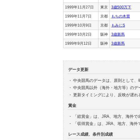
1999年11月27日
東京
3歳500万下
1999年11月7日
京都
もちの木賞
1999年10月9日
京都
もみじS
1999年10月2日
阪神
3歳新馬
1999年9月12日
阪神
3歳新馬
データ更新
・
中央競馬のデータは、原則として、
・
中央競馬以外（海外・地方等）のデ
・
更新タイミングにより、反映が遅れ
賞金
・
「総賞金」は、JRA、地方、海外
・
「収得賞金」は、JRA、地方、海
レース成績、条件別成績