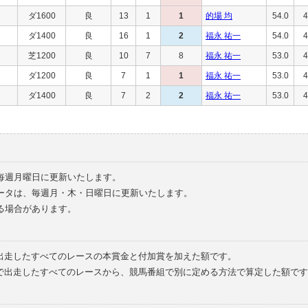
ダ1600
良
13
1
1
的場 均
54.0
4
ダ1400
良
16
1
2
福永 祐一
54.0
4
芝1200
良
10
7
8
福永 祐一
53.0
4
ダ1200
良
7
1
1
福永 祐一
53.0
4
ダ1400
良
7
2
2
福永 祐一
53.0
4
毎週月曜日に更新いたします。
ータは、毎週月・木・日曜日に更新いたします。
る場合があります。
で出走したすべてのレースの本賞金と付加賞を加えた額です。
外で出走したすべてのレースから、競馬番組で別に定める方法で算定した額です