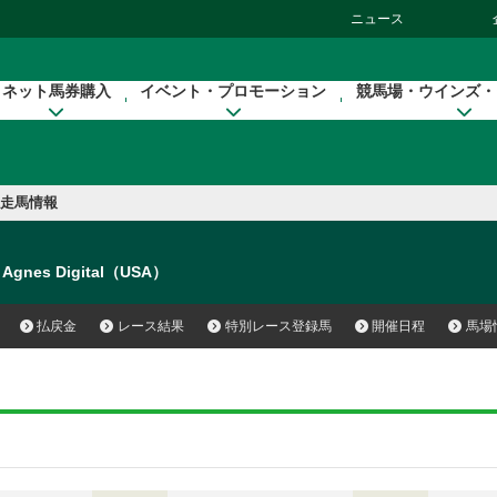
ニュース
ネット馬券購入
イベント・プロモーション
競馬場・ウインズ・
走馬情報
Agnes Digital（USA）
払戻金
レース結果
特別レース登録馬
開催日程
馬場