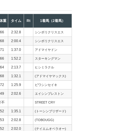
体重
タイム
Rt
1着馬（2着馬）
66
2:32.8
シンボリクリスエス
68
2:00.4
シンボリクリスエス
71
1:37.0
アドマイヤドン
66
1:52.2
スターキングマン
64
2:13.7
ヒシミラクル
68
1:32.1
(アドマイヤマックス)
72
1:25.9
ビワシンセイキ
49
2:02.6
エイシンプレストン
計不
STREET CRY
52
1:35.1
(トーシンブリザード)
53
2:02.8
(TOBOUGG)
52
2:02.0
(テイエムオペラオー)