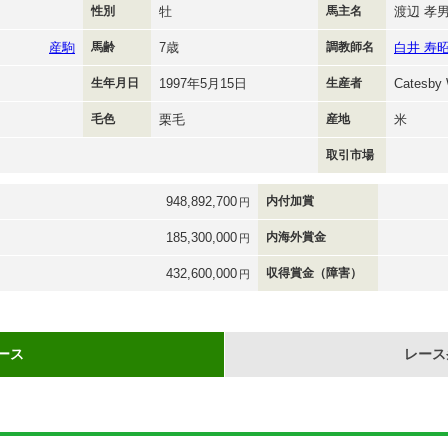
性別
牡
馬主名
渡辺 孝
産駒
馬齢
7歳
調教師名
白井 寿
生年月日
1997年5月15日
生産者
Catesby 
毛色
栗毛
産地
米
取引市場
948,892,700
内付加賞
円
185,300,000
内海外賞金
円
432,600,000
収得賞金（障害）
円
ース
レース