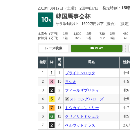
15時
発走時刻：
2018年3月17日（土曜） 2回中山7日
韓国馬事会杯
サラ系4歳以上
1600万円以下
（混合）［指定
本賞金
（万円）
1着
1,820
2着
730
3着
460
付加賞
（万円）
1着
32.2
2着
9.2
3着
4.6
レース映像
PLAY
馬
着順
枠
馬名
性齢
番
1
1
ブライトンロック
牡4
2
15
ヨシオ
牡5
3
2
フィールザプリティ
牝6
4
8
ストロングバローズ
牡5
5
13
トウカイエントリー
牡7
6
11
クリノリトミシュル
牝5
7
3
ベルウッドテラス
せん