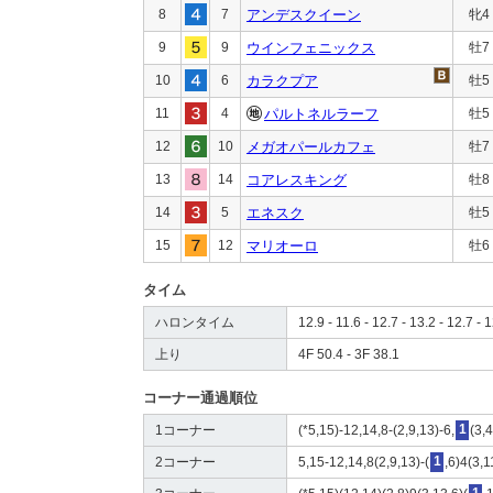
8
7
アンデスクイーン
牝4
9
9
ウインフェニックス
牡7
10
6
カラクプア
牡5
11
4
パルトネルラーフ
牡5
12
10
メガオパールカフェ
牡7
13
14
コアレスキング
牡8
14
5
エネスク
牡5
15
12
マリオーロ
牡6
タイム
ハロンタイム
12.9 - 11.6 - 12.7 - 13.2 - 12.7 - 1
上り
4F 50.4 - 3F 38.1
コーナー通過順位
1コーナー
(*5,15)-12,14,8-(2,9,13)-6,
1
(3,
2コーナー
5,15-12,14,8(2,9,13)-(
1
,6)4(3,1