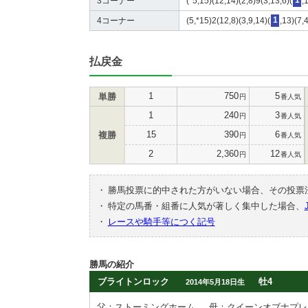
3コーナー
(*5,15)(12,14)(2,8)9(3,13,6)(
1
,
4コーナー
(5,*15)2(12,8)(3,9,14)(
1
,13)(7,
払戻金
1
750
5
単勝
円
番人気
1
240
3
円
番人気
15
390
6
複勝
円
番人気
2
2,360
12
円
番人気
・
勝馬投票に的中された方がいない場合、その投票
・
特定の馬番・組番に人気が著しく集中した場合、
・
レースや騎手等につく記号
勝馬の紹介
ブライトンロック
牡4
2014年5月18日生
父：ストーミングホーム
母：クイーンオブナプレ