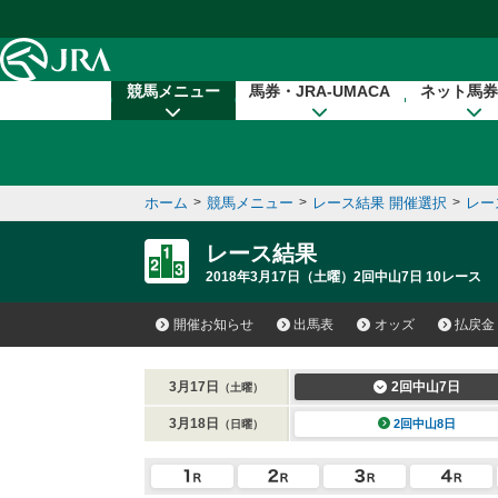
本文へ移動する
競馬メニュー
馬券・JRA-UMACA
ネット馬券
ホーム
>
競馬メニュー
>
レース結果 開催選択
>
レー
レース結果
2018年3月17日（土曜）2回中山7日 10レース
開催お知らせ
出馬表
オッズ
払戻金
3月17日
2回中山7日
（土曜）
3月18日
2回中山8日
（日曜）