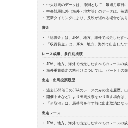
・
中央競馬のデータは、原則として、毎週月曜日に
・
中央競馬以外（海外・地方等）のデータは、毎週
・
更新タイミングにより、反映が遅れる場合があり
賞金
・
「総賞金」は、JRA、地方、海外で出走したす
・
「収得賞金」は、JRA、地方、海外で出走した
レース成績、条件別成績
・
JRA、地方、海外で出走したすべてのレースの
・
海外重賞競走の格付けについては、パートⅠの競
出走・出馬投票履歴
・
過去16開催日のJRAのレースのみの出走履歴、
・
開催中止などにより出馬投票をやり直す場合は、
・
「※取消」は、馬番号を付す前に出走取消になっ
出走レース
・
JRA、地方、海外で出走したすべてのレースの