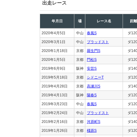
出走レース
年月日
場
レース名
距
2020年4月5日
中山
春風S
ダ12
2020年3月1日
中山
ブラッドスト
ダ12
2020年1月18日
京都
羅生門S
ダ14
2020年1月5日
京都
門松S
ダ12
2019年6月9日
阪神
安芸S
ダ14
2019年5月18日
京都
シドニーT
ダ12
2019年4月28日
京都
高瀬川S
ダ14
2019年4月13日
阪神
陽春S
ダ12
2019年3月23日
中山
春風S
ダ12
2019年2月24日
中山
ブラッドスト
ダ12
2019年2月16日
京都
河原町S
ダ14
2019年1月26日
京都
橿原S
ダ12