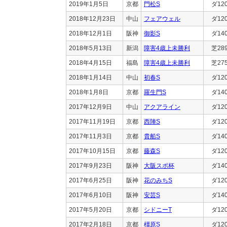
2019年1月5日
京都
門松S
ダ12
2018年12月23日
中山
フェアウェル
ダ12
2018年12月1日
阪神
御影S
ダ14
2018年5月13日
新潟
障害4歳上未勝利
芝28
2018年4月15日
福島
障害4歳上未勝利
芝27
2018年1月14日
中山
初春S
ダ12
2018年1月8日
京都
羅生門S
ダ14
2017年12月9日
中山
アクアライン
ダ12
2017年11月19日
京都
西陣S
ダ12
2017年11月3日
京都
貴船S
ダ14
2017年10月15日
京都
藤森S
ダ12
2017年9月23日
阪神
大阪スポ杯
ダ14
2017年6月25日
阪神
花のみちS
ダ12
2017年6月10日
阪神
安芸S
ダ14
2017年5月20日
京都
シドニーT
ダ12
2017年2月18日
京都
橿原S
ダ12