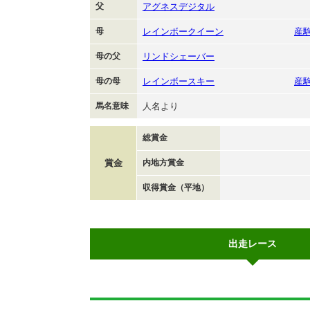
父
アグネスデジタル
母
レインボークイーン
産
母の父
リンドシェーバー
母の母
レインボースキー
産
馬名意味
人名より
総賞金
賞金
内地方賞金
収得賞金（平地）
出走レース