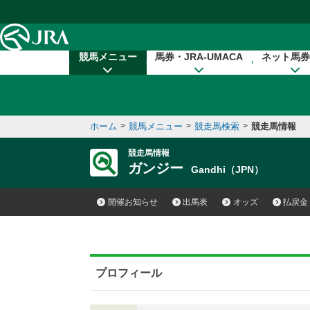
本文へ移動する
競馬メニュー
馬券・JRA-UMACA
ネット馬券
ホーム
>
競馬メニュー
>
競走馬検索
>
競走馬情報
競走馬情報
ガンジー
Gandhi（JPN）
開催お知らせ
出馬表
オッズ
払戻金
プロフィール