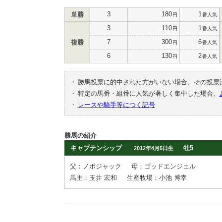
3
180
1
単勝
円
番人気
3
110
1
円
番人気
7
300
6
複勝
円
番人気
6
130
2
円
番人気
・
勝馬投票に的中された方がいない場合、その投票
・
特定の馬番・組番に人気が著しく集中した場合、
・
レースや騎手等につく記号
勝馬の紹介
キャプテンシップ
牡5
2012年4月5日生
父：ノボジャック
母：ゴッドエンジェル
馬主：玉井 宏和
生産牧場：小池 博幸