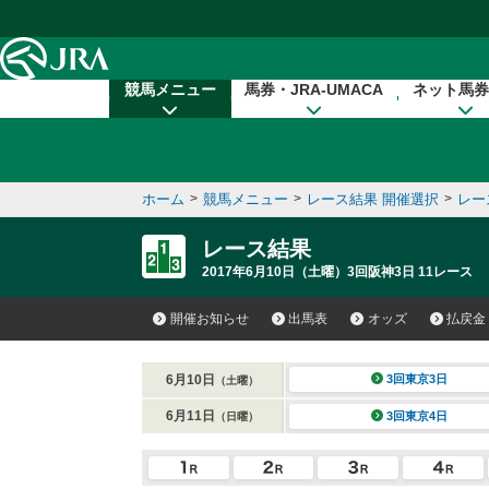
本文へ移動する
競馬メニュー
馬券・JRA-UMACA
ネット馬券
ホーム
>
競馬メニュー
>
レース結果 開催選択
>
レー
レース結果
2017年6月10日（土曜）3回阪神3日 11レース
開催お知らせ
出馬表
オッズ
払戻金
6月10日
3回東京3日
（土曜）
6月11日
3回東京4日
（日曜）