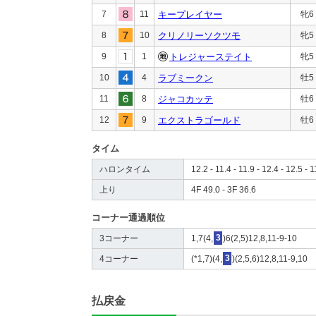
7
11
キープレイヤー
牝6
8
10
クリノリーソクツモ
牝5
9
1
トレジャーステイト
牝5
10
4
ラブミークン
牡5
11
8
ジャコカッテ
牡6
12
9
エクストラゴールド
牡6
タイム
ハロンタイム
12.2 - 11.4 - 11.9 - 12.4 - 12.5 - 1
上り
4F 49.0 - 3F 36.6
コーナー通過順位
3コーナー
1,7(4,
3
)6(2,5)12,8,11-9-10
4コーナー
(*1,7)(4,
3
)(2,5,6)12,8,11-9,10
払戻金