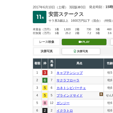
15時
発走時刻：
2017年6月10日（土曜） 3回阪神3日
安芸ステークス
サラ系3歳以上
1600万円以下
（混合）（特指
本賞金
（万円）
1着
1,820
2着
730
3着
460
付加賞
（万円）
1着
25.2
2着
7.2
3着
3.6
レース映像
PLAY
決勝写真
決勝写真
馬
着順
枠
馬名
性齢
番
1
3
キャプテンシップ
牡5
2
7
サクラフローラ
牝6
3
6
カネトシビバーチェ
牝6
4
5
ブラインドサイド
せん
5
12
ガンジー
牡6
6
2
イクラトロ
牡6