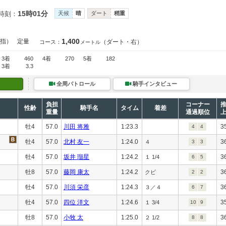
15時01分
時刻：
天候
晴
ダート
稍重
1,400
指）
定量
（ダート・右）
コース：
メートル
3着
460
4着
270
5着
182
3着
3.3
全周パトロール
騎手インタビュー
負担
コーナー
性齢
騎手名
タイム
着差
重量
通過順位
牡4
57.0
川田 将雅
1:23.3
3
4
4
牡4
57.0
北村 友一
1:24.0
3
４
3
3
牡4
57.0
坂井 瑠星
1:24.2
3
１ 1/4
6
5
牡8
57.0
藤岡 康太
1:24.2
3
クビ
2
2
牡4
57.0
川須 栄彦
1:24.3
3
３／４
6
7
牡4
57.0
四位 洋文
1:24.6
3
１ 3/4
10
9
牡8
57.0
小牧 太
1:25.0
3
２ 1/2
8
8