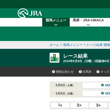
本文へ移動する
競馬メニュー
馬券・JRA-UMACA
ホーム
>
競馬メニュー
>
レース結果 開
レース結果
2019年6月9日（日曜）3回阪神4日
開催お知らせ
出馬表
オッズ
6月8日
3回
（土曜）
6月9日
3回
（日曜）