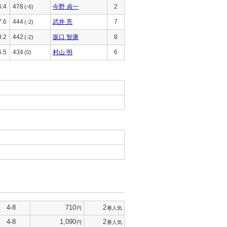
6.4
478
今野 貞一
2
(-6)
7.6
444
武井 亮
7
(-2)
8.2
442
坂口 智康
8
(-2)
6.5
434
村山 明
6
(0)
4-8
710
2
円
番人気
4-8
1,090
2
円
番人気