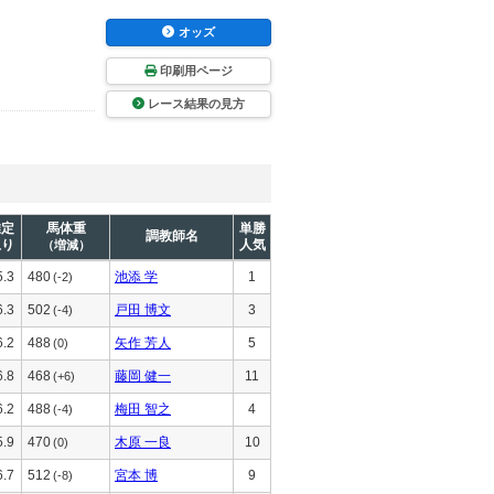
オッズ
印刷用ページ
レース結果の見方
推定
馬体重
単勝
調教師名
上り
人気
（増減）
5.3
480
池添 学
1
(-2)
6.3
502
戸田 博文
3
(-4)
6.2
488
矢作 芳人
5
(0)
6.8
468
藤岡 健一
11
(+6)
6.2
488
梅田 智之
4
(-4)
5.9
470
木原 一良
10
(0)
6.7
512
宮本 博
9
(-8)