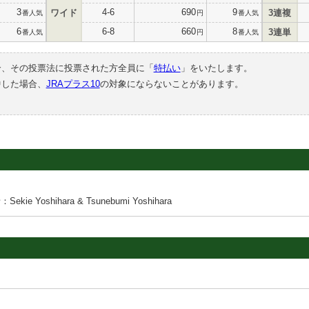
3
4-6
690
9
ワイド
3連複
番人気
円
番人気
6
6-8
660
8
3連単
番人気
円
番人気
合、その投票法に投票された方全員に「
特払い
」をいたします。
中した場合、
JRAプラス10
の対象にならないことがあります。
ekie Yoshihara & Tsunebumi Yoshihara