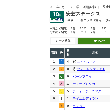
発走
2019年6月9日（日曜） 3回阪神4日
安芸ステークス
3歳以上
3勝クラス
（混合）（特
本賞金
（万円）
1着
1,820
2着
730
付加賞
（万円）
1着
23.1
2着
6.6
レース映像
PLAY
馬
着順
枠
馬名
番
1
4
エアアルマス
2
8
アメリカンファクト
3
6
バーンフライ
4
11
ディープミタカ
5
5
テーオージーニアス
6
1
テイエムディラン
7
9
ガンジー