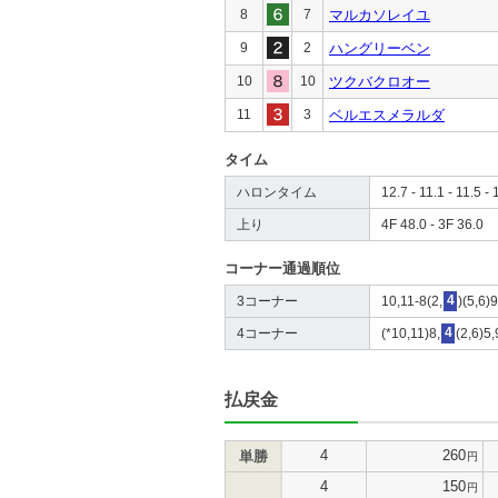
8
7
マルカソレイユ
9
2
ハングリーベン
10
10
ツクバクロオー
11
3
ベルエスメラルダ
タイム
ハロンタイム
12.7 - 11.1 - 11.5 - 
上り
4F 48.0 - 3F 36.0
コーナー通過順位
3コーナー
10,11-8(2,
4
)(5,6)
4コーナー
(*10,11)8,
4
(2,6)5,
払戻金
4
260
単勝
円
4
150
円