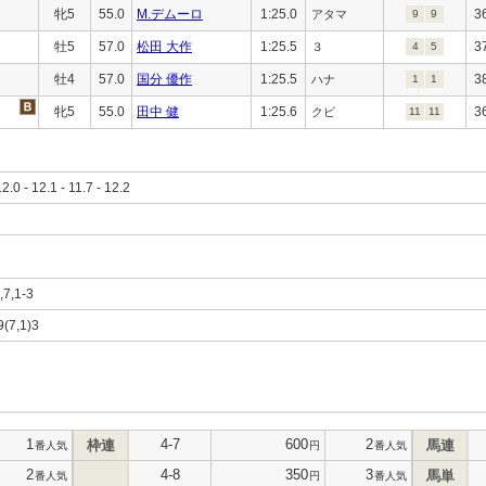
牝5
55.0
M.デムーロ
1:25.0
3
アタマ
9
9
牡5
57.0
松田 大作
1:25.5
3
３
4
5
牡4
57.0
国分 優作
1:25.5
3
ハナ
1
1
牝5
55.0
田中 健
1:25.6
3
クビ
11
11
12.0 - 12.1 - 11.7 - 12.2
9,7,1-3
9(7,1)3
1
4-7
600
2
枠連
馬連
番人気
円
番人気
2
4-8
350
3
馬単
番人気
円
番人気