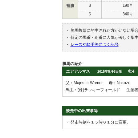
8
190
複勝
円
6
340
円
・
勝馬投票に的中された方がいない場
・
特定の馬番・組番に人気が著しく集
・
レースや騎手等につく記号
勝馬の紹介
エアアルマス
牡4
2015年5月6日生
父：Majestic Warrior
母：Nokaze
馬主：(株)ラッキーフィールド
生産者：S
競走中の出来事等
・
発走時刻を１５時０１分に変更。