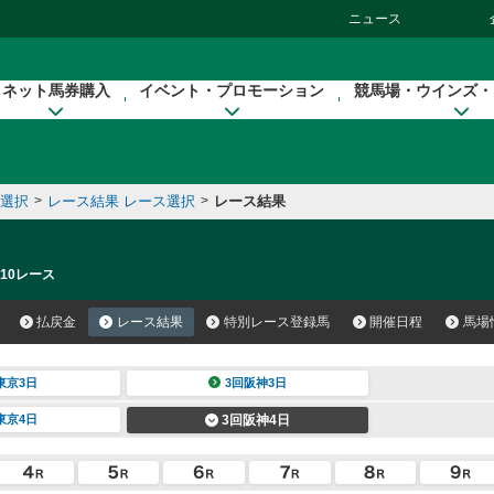
ニュース
ネット馬券購入
イベント・プロモーション
競馬場・ウインズ・
催選択
>
レース結果 レース選択
>
レース結果
 10レース
払戻金
レース結果
特別レース登録馬
開催日程
馬場
東京3日
3回阪神3日
東京4日
3回阪神4日