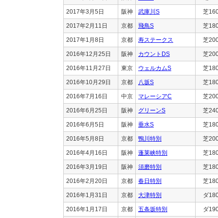
2017年3月5日
阪神
武庫川S
芝16
2017年2月11日
京都
飛鳥S
芝18
2017年1月8日
京都
寿ステークス
芝20
2016年12月25日
阪神
カウントDS
芝20
2016年11月27日
東京
ウェルカムS
芝18
2016年10月29日
京都
八坂S
芝18
2016年7月16日
中京
マレーシアC
芝20
2016年6月25日
阪神
グリーンS
芝24
2016年6月5日
阪神
垂水S
芝18
2016年5月8日
京都
鴨川特別
芝20
2016年4月16日
阪神
蓬莱峡特別
芝18
2016年3月19日
阪神
須磨特別
芝18
2016年2月20日
京都
春日特別
芝18
2016年1月31日
京都
大津特別
ダ18
2016年1月17日
京都
五条坂特別
ダ19