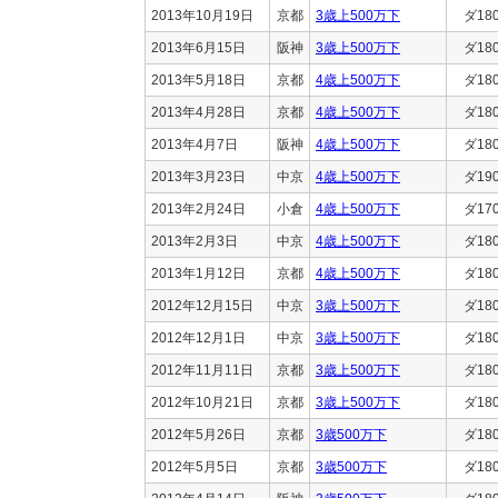
2013年10月19日
京都
3歳上500万下
ダ18
2013年6月15日
阪神
3歳上500万下
ダ18
2013年5月18日
京都
4歳上500万下
ダ18
2013年4月28日
京都
4歳上500万下
ダ18
2013年4月7日
阪神
4歳上500万下
ダ18
2013年3月23日
中京
4歳上500万下
ダ19
2013年2月24日
小倉
4歳上500万下
ダ17
2013年2月3日
中京
4歳上500万下
ダ18
2013年1月12日
京都
4歳上500万下
ダ18
2012年12月15日
中京
3歳上500万下
ダ18
2012年12月1日
中京
3歳上500万下
ダ18
2012年11月11日
京都
3歳上500万下
ダ18
2012年10月21日
京都
3歳上500万下
ダ18
2012年5月26日
京都
3歳500万下
ダ18
2012年5月5日
京都
3歳500万下
ダ18