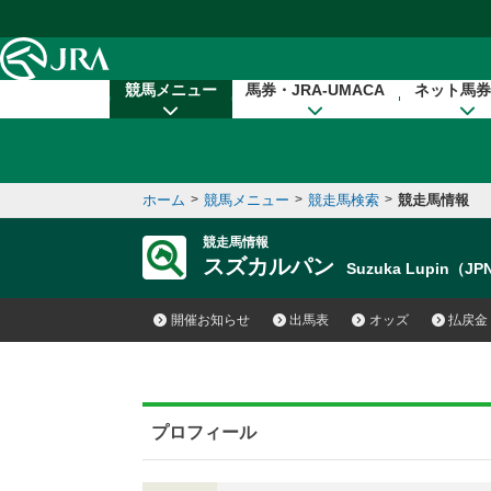
本文へ移動する
競馬メニュー
馬券・JRA-UMACA
ネット馬券
ホーム
>
競馬メニュー
>
競走馬検索
>
競走馬情報
競走馬情報
スズカルパン
Suzuka Lupin（JP
開催お知らせ
出馬表
オッズ
払戻金
プロフィール