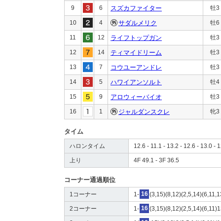
9
6
スズカファイター
牡3
10
4
サダルメリク
牡6
11
12
ライフトップガン
牡3
12
14
ティマイドリーム
牡3
13
7
コウユーアンドレ
牡3
14
5
ハワイアンソルト
牡4
15
9
アロウィーバイオ
牡3
16
1
ジャルダンスクレ
牝3
タイム
ハロンタイム
12.6 - 11.1 - 13.2 - 12.6 - 13.0 - 1
上り
4F 49.1 - 3F 36.5
コーナー通過順位
1コーナー
1-
16
(3,15)(8,12)(2,5,14)(6,11,1
2コーナー
1-
16
(3,15)(8,12)(2,5,14)(6,11)1