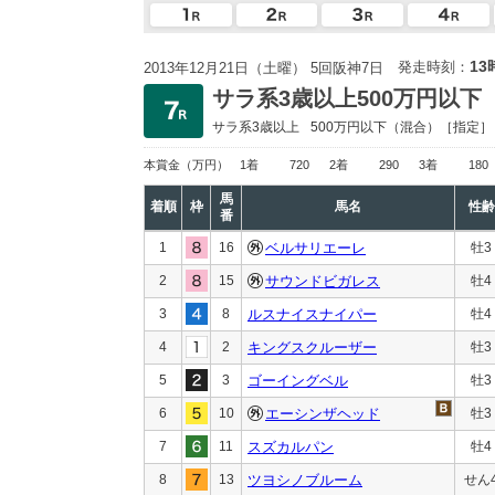
13
発走時刻：
2013年12月21日（土曜） 5回阪神7日
サラ系3歳以上500万円以下
サラ系3歳以上
500万円以下
（混合）［指定］
本賞金
（万円）
1着
720
2着
290
3着
180
馬
着順
枠
馬名
性齢
番
1
16
ベルサリエーレ
牡3
2
15
サウンドビガレス
牡4
3
8
ルスナイスナイパー
牡4
4
2
キングスクルーザー
牡3
5
3
ゴーイングベル
牡3
6
10
エーシンザヘッド
牡3
7
11
スズカルパン
牡4
8
13
ツヨシノブルーム
せん