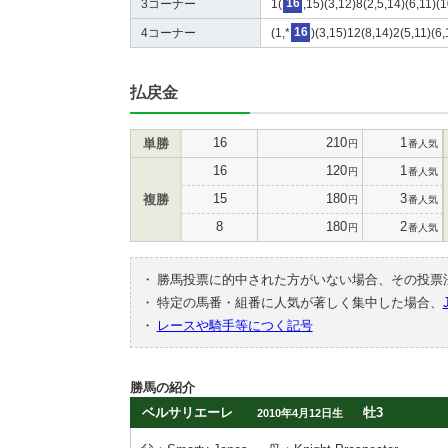
3コーナー
1(
16
,15)(3,12)8(2,5,14)(6,11)(
4コーナー
(1,*
16
)(3,15)12(8,14)2(5,11)(6,
払戻金
16
210
1
単勝
円
番人気
16
120
1
円
番人気
15
180
3
複勝
円
番人気
8
180
2
円
番人気
・
勝馬投票に的中された方がいない場合、その投票
・
特定の馬番・組番に人気が著しく集中した場合、
・
レースや騎手等につく記号
勝馬の紹介
ベルサリエーレ
牡3
2010年4月12日生