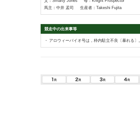
父：Smarty Jones
母：Knight Prospector
馬主：中井 孟司
生産者：Takeshi Fujita
競走中の出来事等
・
アロウィーバイオ号は，枠内駐立不良〔暴れる〕