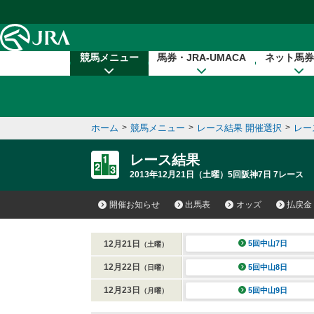
本文へ移動する
競馬メニュー
馬券・JRA-UMACA
ネット馬券
ホーム
>
競馬メニュー
>
レース結果 開催選択
>
レー
レース結果
2013年12月21日（土曜）5回阪神7日 7レース
開催お知らせ
出馬表
オッズ
払戻金
12月21日
5回中山7日
（土曜）
12月22日
5回中山8日
（日曜）
12月23日
5回中山9日
（月曜）