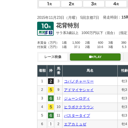
15
発走時刻：
2015年11月23日（月曜） 5回京都7日
花背特別
サラ系3歳以上
1000万円以下
（混合）［指定
本賞金
（万円）
1着
1,500
2着
600
3着
380
付加賞
（万円）
1着
37.1
2着
10.6
3着
5.3
レース映像
PLAY
馬
着順
枠
馬名
性齢
番
1
3
コパノチャーリー
牡3
2
9
アドマイヤシャイ
牝3
3
12
ジューンロディ
牡3
4
10
ヒラボククラウン
牡3
5
11
バスタータイプ
牡3
6
2
エアカミュゼ
牡4