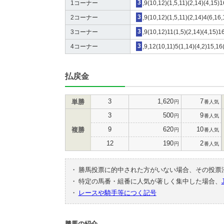
1コーナー
3
,9(10,12)(1,5,11)(2,14)(4,15)1
2コーナー
3
,9(10,12)(1,5,11)(2,14)4(6,16,
3コーナー
3
,9(10,12)11(1,5)(2,14)(4,15)1
4コーナー
3
,9,12(10,11)5(1,14)(4,2)15,16
払戻金
3
1,620
7
単勝
円
番人気
3
500
9
円
番人気
9
620
10
複勝
円
番人気
12
190
2
円
番人気
・
勝馬投票に的中された方がいない場合、その投票
・
特定の馬番・組番に人気が著しく集中した場合、
・
レースや騎手等につく記号
勝馬の紹介