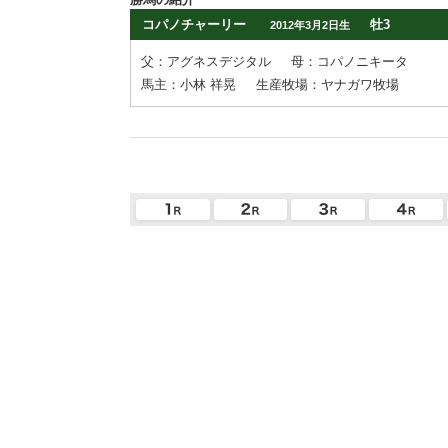
コパノチャーリー
牡3
2012年3月2日生
父：アグネスデジタル
母：コパノニキータ
馬主：小林 祥晃
生産牧場：ヤナガワ牧場