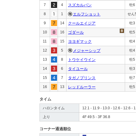
7
4
スズカルパン
牡6
8
1
エルフショット
せん
9
14
クールエイジア
牡3
10
16
ゴダール
牡5
11
15
ヨヨギマック
牡4
12
5
メジャーシップ
牡4
13
8
トウケイウイン
牡5
14
6
タイユール
牡3
15
7
タガノプリンス
牡7
16
13
レッドルーラー
牡5
タイム
ハロンタイム
12.1 - 11.9 - 13.0 - 12.6 - 12.6 - 1
上り
4F 49.5 - 3F 36.8
コーナー通過順位