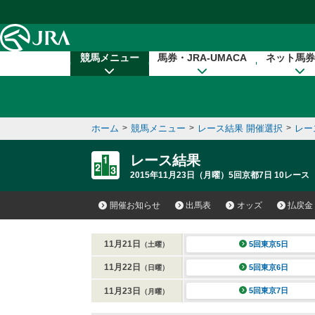
本文へ移動する
競馬メニュー
馬券・JRA-UMACA
ネット馬券
ホーム
>
競馬メニュー
>
レース結果 開催選択
>
レー
レース結果
2015年11月23日（月曜）5回京都7日 10レース
開催お知らせ
出馬表
オッズ
払戻金
11月21日
5回東京5日
（土曜）
11月22日
5回東京6日
（日曜）
11月23日
5回東京7日
（月曜）