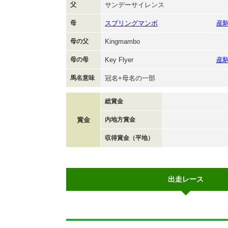
父
サンデーサイレンス
母
スプリングマンボ
産
母の父
Kingmambo
母の母
Key Flyer
産
馬名意味
冠名+母名の一部
総賞金
賞金
内地方賞金
収得賞金（平地）
出走レース