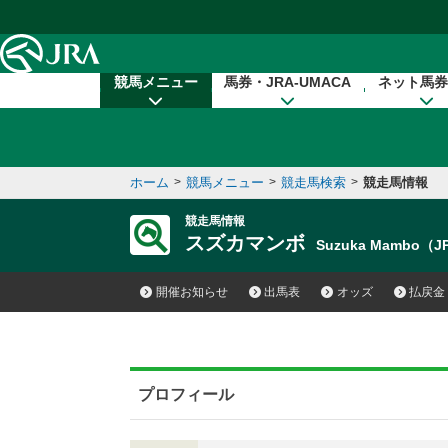
本文へ移動する
競馬メニュー
馬券・JRA-UMACA
ネット馬券
ホーム
>
競馬メニュー
>
競走馬検索
>
競走馬情報
競走馬情報
スズカマンボ
Suzuka Mambo（J
開催お知らせ
出馬表
オッズ
払戻金
プロフィール