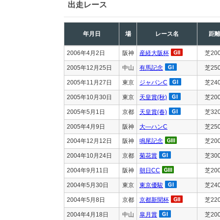
出走レース
年月日
場
レース名
距
2006年4月2日
阪神
産経大阪杯
芝20
2005年12月25日
中山
有馬記念
芝25
2005年11月27日
東京
ジャパンC
芝24
2005年10月30日
東京
天皇賞(秋)
芝20
2005年5月1日
京都
天皇賞(春)
芝32
2005年4月9日
阪神
大―ハンC
芝25
2004年12月12日
阪神
鳴尾記念
芝20
2004年10月24日
京都
菊花賞
芝30
2004年9月11日
阪神
朝日CC
芝20
2004年5月30日
東京
東京優駿
芝24
2004年5月8日
京都
京都新聞杯
芝22
2004年4月18日
中山
皐月賞
芝20