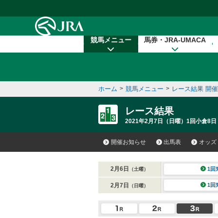
本文へ移動する
競馬メニュー
馬券・JRA-UMACA
ホーム
>
競馬メニュー
>
レース結果 開
レース結果
2021年2月7日（日曜）1回小倉8日
開催お知らせ
出馬表
オッズ
2月6日
1回
（土曜）
2月7日
1回
（日曜）