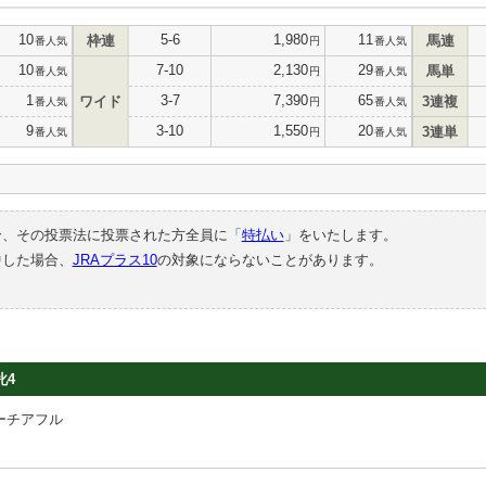
10
5-6
1,980
11
枠連
馬連
番人気
円
番人気
10
7-10
2,130
29
馬単
番人気
円
番人気
1
3-7
7,390
65
ワイド
3連複
番人気
円
番人気
9
3-10
1,550
20
3連単
番人気
円
番人気
合、その投票法に投票された方全員に「
特払い
」をいたします。
中した場合、
JRAプラス10
の対象にならないことがあります。
牝4
ーチアフル