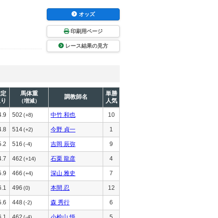
オッズ
印刷用ページ
レース結果の見方
推定
馬体重
単勝
調教師名
上り
人気
（増減）
4.9
502
中竹 和也
10
(+8)
4.8
514
今野 貞一
1
(+2)
5.2
516
吉岡 辰弥
9
(-4)
4.7
462
石栗 龍彦
4
(+14)
5.9
466
深山 雅史
7
(+4)
6.1
496
本間 忍
12
(0)
5.6
448
森 秀行
6
(-2)
6.1
462
小桧山 悟
5
(-4)