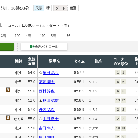
10時50分
時刻：
天候
晴
ダート
稍重
1,000
量
（ダート・右）
コース：
メートル
3着
190
4着
110
5着
76
全周パトロール
負担
コーナー
性齢
騎手名
タイム
着差
重量
通過順位
牝4
54.0
☆
亀田 温心
0:57.7
3
1
1
牡5
57.0
藤岡 康太
0:58.1
3
２ 1/2
6
6
牝5
55.0
西村 淳也
0:58.5
3
２ 1/2
6
6
牝7
52.0
▲
秋山 稔樹
0:58.6
3
１
13
12
牡4
57.0
丹内 祐次
0:58.9
3
１ 3/4
2
2
せん6
55.0
△
山田 敬士
0:59.1
3
１ 1/4
2
2
牡4
57.0
吉田 隼人
0:59.1
3
アタマ
10
10
牡4
57.0
原田 和真
0:59.1
3
アタマ
2
2