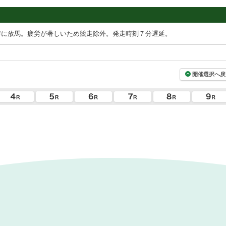
時に放馬。疲労が著しいため競走除外。発走時刻７分遅延。
開催選択へ戻