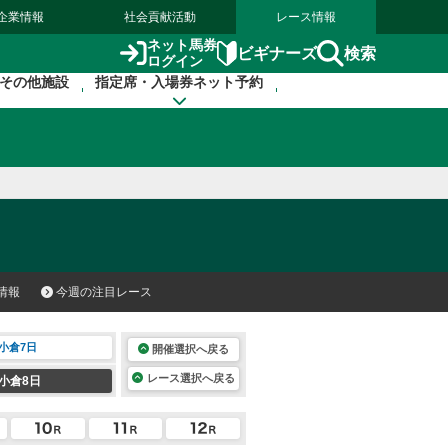
企業情報
社会貢献活動
レース情報
ネット馬券
検索
ビギナーズ
ログイン
その他施設
指定席・入場券ネット予約
情報
今週の注目レース
小倉7日
開催選択へ戻る
レース選択へ戻る
小倉8日