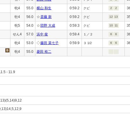
牝4
55.0
横山 和生
0:59.2
3
クビ
2
2
牡4
56.0
☆
斎藤 新
0:59.2
3
クビ
12
13
牝5
54.0
☆
団野 大成
0:59.3
3
クビ
10
11
せん4
57.0
浜中 俊
0:59.4
3
１／２
6
6
牝4
53.0
◇
藤田 菜七子
0:59.9
3
３ 1/2
6
6
牝4
55.0
菱田 裕二
11.5 - 11.9
0,13)(5,14)9,12
0,13)14,5,12,9