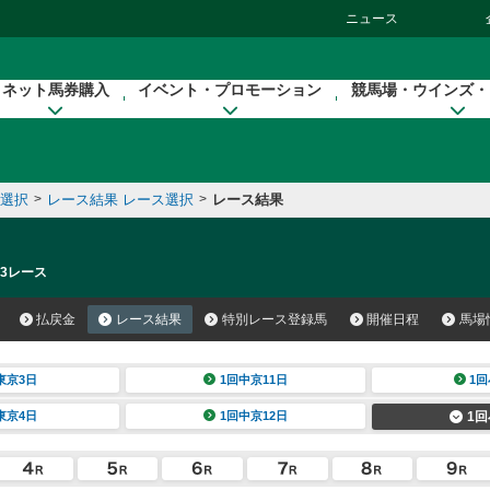
ニュース
ネット馬券購入
イベント・プロモーション
競馬場・ウインズ・
催選択
>
レース結果 レース選択
>
レース結果
 3レース
払戻金
レース結果
特別レース登録馬
開催日程
馬場
東京3日
1回中京11日
1回
東京4日
1回中京12日
1回