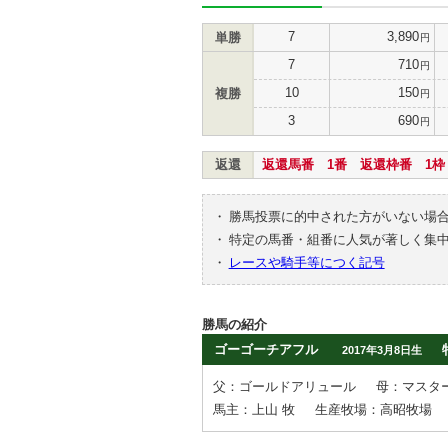
7
3,890
単勝
円
7
710
円
10
150
複勝
円
3
690
円
返還
返還馬番 1番 返還枠番 1枠
・
勝馬投票に的中された方がいない場
・
特定の馬番・組番に人気が著しく集
・
レースや騎手等につく記号
勝馬の紹介
ゴーゴーチアフル
2017年3月8日生
父：ゴールドアリュール
母：マスタ
馬主：上山 牧
生産牧場：高昭牧場