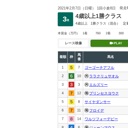
発走
2021年2月7日（日曜） 1回小倉8日
4歳以上1勝クラス
4歳以上
1勝クラス
（混合）
定
本賞金
（万円）
1着
760
2着
300
レース映像
PLAY
馬
着順
枠
馬名
番
1
7
ゴーゴーチアフル
2
10
ララクリュサオル
3
3
エルズリー
4
12
プリンセスヨウク
5
8
サイヤダンサー
6
11
フロイデ
7
14
ワルツフォーデビー
8
6
ジューンマウス