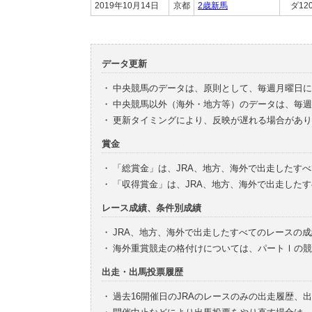
2019年10月14日
京都
2歳新馬
ダ12
データ更新
・
中央競馬のデータは、原則として、毎週月曜日に
・
中央競馬以外（海外・地方等）のデータは、毎週
・
更新タイミングにより、反映が遅れる場合があり
賞金
・
「総賞金」は、JRA、地方、海外で出走したす
・
「収得賞金」は、JRA、地方、海外で出走した
レース成績、条件別成績
・
JRA、地方、海外で出走したすべてのレースの
・
海外重賞競走の格付けについては、パートⅠの競
出走・出馬投票履歴
・
過去16開催日のJRAのレースのみの出走履歴、