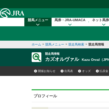
本文へ移動する
競馬メニュー
馬券・JRA-UMACA
ネット馬券
ホーム
>
競馬メニュー
>
競走馬検索
>
競走馬情報
競走馬情報
カズオルヴァル
Kazu Orval（JP
開催お知らせ
出馬表
オッズ
払戻金
プロフィール