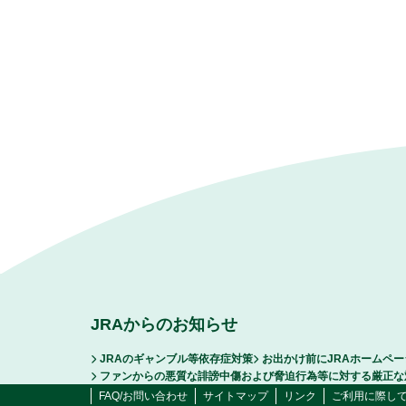
JRAからのお知らせ
JRAのギャンブル等依存症対策
お出かけ前にJRAホームペ
ファンからの悪質な誹謗中傷および脅迫行為等に対する厳正な
FAQ/お問い合わせ
サイトマップ
リンク
ご利用に際し