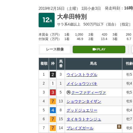
16時
発走時刻：
2019年2月16日（土曜） 1回小倉3日
大牟田特別
サラ系4歳以上
500万円以下
（混合）［指定］
本賞金
（万円）
1着
1,050
2着
420
3着
260
付加賞
（万円）
1着
46.9
2着
13.4
3着
6.7
レース映像
PLAY
馬
着順
枠
馬名
性齢
番
1
3
ウインストラグル
牡5
2
1
メイショウツバキ
牝4
3
5
クーファディーヴァ
牝5
4
13
ショウナンタイザン
牡6
5
8
グッドジュエリー
牝4
6
15
タイキラトナンジュ
牡7
7
14
ブレイズガール
牝6