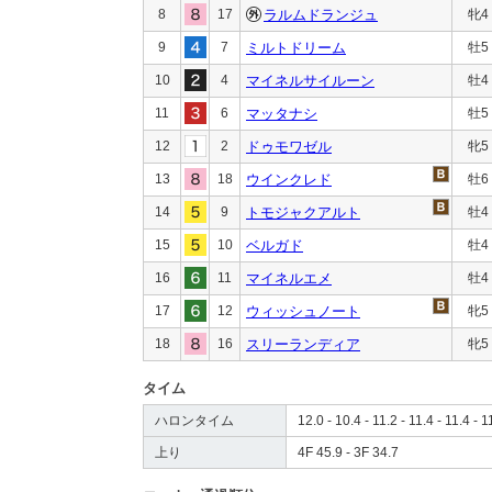
8
17
ラルムドランジュ
牝4
9
7
ミルトドリーム
牡5
10
4
マイネルサイルーン
牡4
11
6
マッタナシ
牡5
12
2
ドゥモワゼル
牝5
13
18
ウインクレド
牡6
14
9
トモジャクアルト
牡4
15
10
ベルガド
牡4
16
11
マイネルエメ
牡4
17
12
ウィッシュノート
牝5
18
16
スリーランディア
牝5
タイム
ハロンタイム
12.0 - 10.4 - 11.2 - 11.4 - 11.4 - 1
上り
4F 45.9 - 3F 34.7