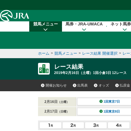
本文へ移動する
競馬メニュー
馬券・JRA-UMACA
ネット馬券
ホーム
>
競馬メニュー
>
レース結果 開催選択
>
レー
レース結果
2019年2月16日（土曜）1回小倉3日 12レース
開催お知らせ
出馬表
オッズ
払戻金
2月16日
1回東京7日
（土曜）
2月17日
1回東京8日
（日曜）