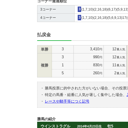
コーナー通過順位
3コーナー
3
(1,7,10)(2,16,18)(6,17)(5,9,1
4コーナー
3
(1,7,10)(2,16,18)(5,6,9,13)17
払戻金
3
3,410
12
単勝
円
番人気
3
990
12
円
番人気
1
830
11
複勝
円
番人気
5
260
2
円
番人気
・
勝馬投票に的中された方がいない場合、その投票
・
特定の馬番・組番に人気が著しく集中した場合、
・
レースや騎手等につく記号
勝馬の紹介
ウインストラグル
牡5
2014年4月23日生