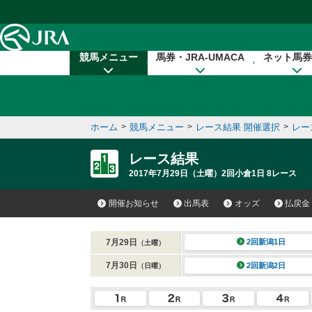
本文へ移動する
競馬メニュー
馬券・JRA-UMACA
ネット馬券
ホーム
>
競馬メニュー
>
レース結果 開催選択
>
レー
レース結果
2017年7月29日（土曜）2回小倉1日 8レース
開催お知らせ
出馬表
オッズ
払戻金
7月29日
2回新潟1日
（土曜）
7月30日
2回新潟2日
（日曜）