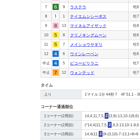
7
9
ラステラ
牝6
8
1
テイエムシシーポス
牡7
9
13
マイネルアイザック
牡8
10
8
クリノキングムーン
牡6
11
7
メイショウヤギリ
牡5
12
6
ウインレーベン
牡6
中止
5
ビコーピリラニ
牡7
中止
12
ウォンテッド
牡7
タイム
上り
1マイル 1分 44秒 7 4F 51.1 - 3F
コーナー通過順位
1コーナー(2周目)
14,4,11,7,5,
2
(3,9)-13,10-1(8,6)
2コーナー(2周目)
(*14,4)11,7,5,
2
,9,3-13,10-1-8,6
3コーナー(3周目)
14,4(11,
2
)9-(3,10)-7-13,1=8=6