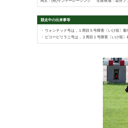
馬主：(有)サンデーレーシング
生産牧場：追分フ
競走中の出来事等
・
ウォンテッド号は，１周目５号障害〔いけ垣〕着
・
ビコーピリラニ号は，２周目１号障害〔いけ垣〕