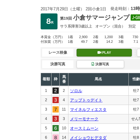
13時
発走時刻：
2017年7月29日（土曜） 2回小倉1日
小倉サマージャンプ
第19回
サラ系障害3歳以上
オープン
（混合）
別定
本賞金
（万円）
1着
2,900
2着
1,200
3着
730
付加賞
（万円）
1着
49.7
2着
14.2
3着
7.1
レース映像
PLAY
決勝写真
決勝写真
馬
着順
枠
馬名
性齢
番
1
2
ソロル
牡7
2
4
アップトゥデイト
牡7
3
11
マイネルフィエスタ
牡7
4
3
メリーモナーク
せん
5
10
オースミムーン
牡8
6
14
メイショウヒデタダ
牡8