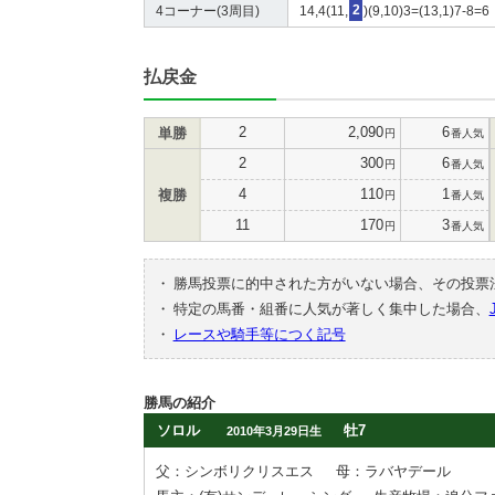
4コーナー(3周目)
14,4(11,
2
)(9,10)3=(13,1)7-8=6
払戻金
2
2,090
6
単勝
円
番人気
2
300
6
円
番人気
4
110
1
複勝
円
番人気
11
170
3
円
番人気
・
勝馬投票に的中された方がいない場合、その投票
・
特定の馬番・組番に人気が著しく集中した場合、
・
レースや騎手等につく記号
勝馬の紹介
ソロル
牡7
2010年3月29日生
父：シンボリクリスエス
母：ラバヤデール