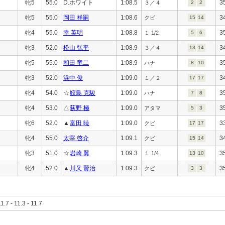
牝5
55.0
D.ホワイト
1:08.5
3
３／４
2
2
牝5
55.0
岡田 祥嗣
1:08.6
3
クビ
15
14
牝4
55.0
幸 英明
1:08.8
3
１ 1/2
5
6
牝3
52.0
松山 弘平
1:08.9
3
３／４
13
14
牝5
55.0
和田 竜二
1:08.9
3
ハナ
8
10
牝3
52.0
浜中 俊
1:09.0
3
１／２
17
17
牝4
54.0
☆
鮫島 克駿
1:09.0
3
ハナ
7
8
牝4
53.0
△
荻野 極
1:09.0
3
アタマ
5
3
牝6
52.0
▲
富田 暁
1:09.0
3
クビ
17
17
牝4
55.0
太宰 啓介
1:09.1
3
クビ
15
14
牝3
51.0
☆
岩崎 翼
1:09.3
3
１ 1/4
13
10
牝4
52.0
▲
川又 賢治
1:09.3
3
クビ
3
3
11.7 - 11.3 - 11.7