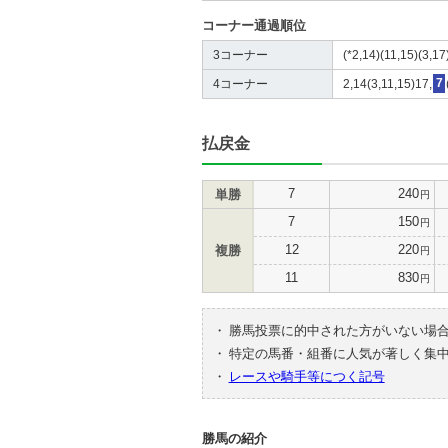
コーナー通過順位
3コーナー
(*2,14)(11,15)(3,17
4コーナー
2,14(3,11,15)17,
7
払戻金
7
240
単勝
円
7
150
円
12
220
複勝
円
11
830
円
・
勝馬投票に的中された方がいない場
・
特定の馬番・組番に人気が著しく集
・
レースや騎手等につく記号
勝馬の紹介