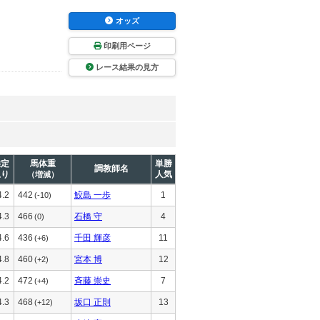
オッズ
印刷用ページ
レース結果の見方
推定
馬体重
単勝
調教師名
上り
人気
（増減）
4.2
442
鮫島 一歩
1
(-10)
4.3
466
石橋 守
4
(0)
4.6
436
千田 輝彦
11
(+6)
4.8
460
宮本 博
12
(+2)
4.2
472
斉藤 崇史
7
(+4)
4.3
468
坂口 正則
13
(+12)