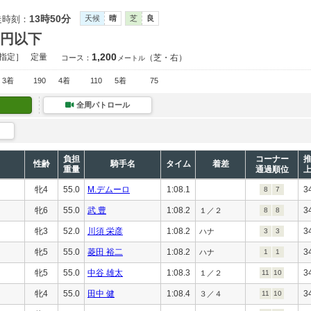
13時50分
走時刻：
天候
晴
芝
良
万円以下
1,200
指定］
定量
（芝・右）
コース：
メートル
3着
190
4着
110
5着
75
全周パトロール
負担
コーナー
性齢
騎手名
タイム
着差
重量
通過順位
牝4
55.0
M.デムーロ
1:08.1
3
8
7
牝6
55.0
武 豊
1:08.2
3
１／２
8
8
牝3
52.0
川須 栄彦
1:08.2
3
ハナ
3
3
牝5
55.0
菱田 裕二
1:08.2
3
ハナ
1
1
牝5
55.0
中谷 雄太
1:08.3
3
１／２
11
10
牝4
55.0
田中 健
1:08.4
3
３／４
11
10