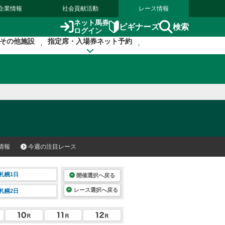
企業情報
社会貢献活動
レース情報
ネット馬券
検索
ビギナーズ
ログイン
その他施設
指定席・入場券ネット予約
情報
今週の注目レース
札幌1日
開催選択へ戻る
レース選択へ戻る
札幌2日