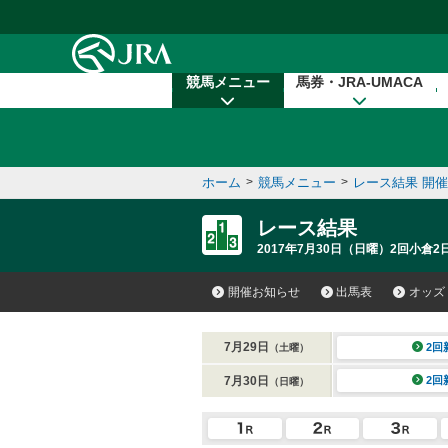
本文へ移動する
競馬メニュー
馬券・JRA-UMACA
ホーム
>
競馬メニュー
>
レース結果 開
レース結果
2017年7月30日（日曜）2回小倉2
開催お知らせ
出馬表
オッズ
7月29日
2回
（土曜）
7月30日
2回
（日曜）