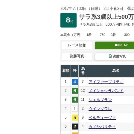
発
2017年7月30日（日曜） 2回小倉2日
サラ系3歳以上500
サラ系3歳以上
500万円以下
牝［
本賞金
（万円）
1着
750
2着
300
レース映像
PLAY
決勝写真
決勝写真
馬
着順
枠
馬名
番
1
7
アイファープリティ
2
12
メイショウラバンド
3
11
シエルブラン
4
2
ウインソワレ
5
9
ベルディーヴァ
6
4
カノヤパリティ