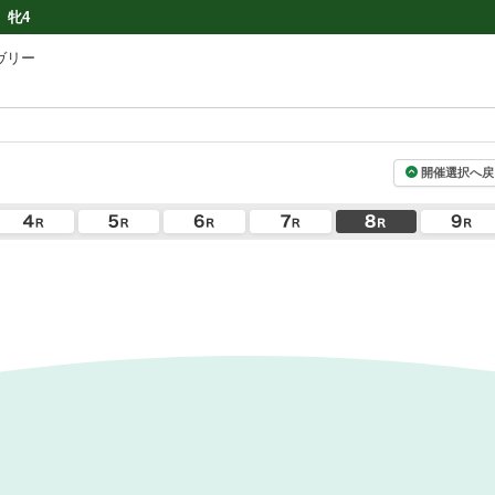
牝4
ヴリー
開催選択へ戻