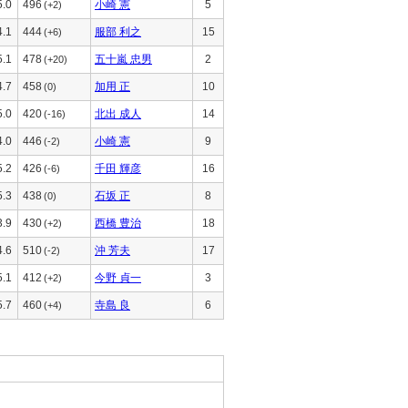
5.0
496
小崎 憲
5
(+2)
4.1
444
服部 利之
15
(+6)
5.1
478
五十嵐 忠男
2
(+20)
4.7
458
加用 正
10
(0)
5.0
420
北出 成人
14
(-16)
4.0
446
小崎 憲
9
(-2)
5.2
426
千田 輝彦
16
(-6)
5.3
438
石坂 正
8
(0)
3.9
430
西橋 豊治
18
(+2)
4.6
510
沖 芳夫
17
(-2)
5.1
412
今野 貞一
3
(+2)
5.7
460
寺島 良
6
(+4)