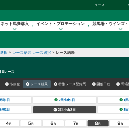
ニュース
ネット馬券購入
イベント・プロモーション
競馬場・ウインズ・
催選択
>
レース結果 レース選択
>
レース結果
日 8レース
払戻金
レース結果
特別レース登録馬
開催日程
馬場
新潟1日
2回小倉1日
1回
新潟2日
2回小倉2日
1回