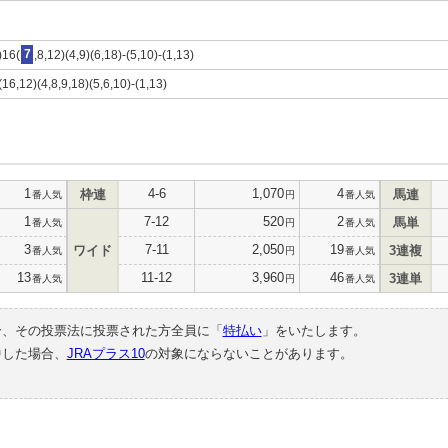
)16(
7
,8,12)(4,9)(6,18)-(5,10)-(1,13)
(16,12)(4,8,9,18)(5,6,10)-(1,13)
1
4-6
1,070
4
枠連
馬連
番人気
円
番人気
1
7-12
520
2
馬単
番人気
円
番人気
3
7-11
2,050
19
ワイド
3連複
番人気
円
番人気
13
11-12
3,960
46
3連単
番人気
円
番人気
合、その投票法に投票された方全員に「
特払い
」をいたします。
中した場合、
JRAプラス10
の対象にならないことがあります。