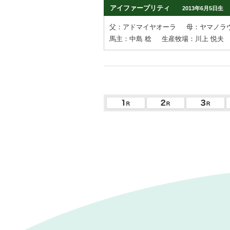
アイファープリティ
2013年6月5日生
父：アドマイヤオーラ
母：ヤマノラ
馬主：中島 稔
生産牧場：川上 悦夫