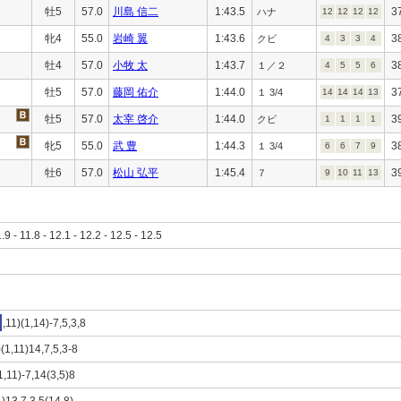
牡5
57.0
川島 信二
1:43.5
3
ハナ
12
12
12
12
牝4
55.0
岩崎 翼
1:43.6
3
クビ
4
3
3
4
牡4
57.0
小牧 太
1:43.7
3
１／２
4
5
5
6
牡5
57.0
藤岡 佑介
1:44.0
3
１ 3/4
14
14
14
13
牡5
57.0
太宰 啓介
1:44.0
3
クビ
1
1
1
1
牝5
55.0
武 豊
1:44.3
3
１ 3/4
6
6
7
9
牡6
57.0
松山 弘平
1:45.4
3
７
9
10
11
13
1.9 - 11.8 - 12.1 - 12.2 - 12.5 - 12.5
,11)(1,14)-7,5,3,8
)(1,11)14,7,5,3-8
1,11)-7,14(3,5)8
1)13,7,3,5(14,8)