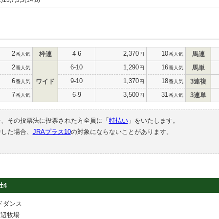
2
4-6
2,370
10
枠連
馬連
番人気
円
番人気
2
6-10
1,290
16
馬単
番人気
円
番人気
6
9-10
1,370
18
ワイド
3連複
番人気
円
番人気
7
6-9
3,500
31
3連単
番人気
円
番人気
合、その投票法に投票された方全員に「
特払い
」をいたします。
中した場合、
JRAプラス10
の対象にならないことがあります。
牡4
ドダンス
河辺牧場