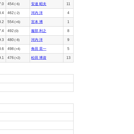
7.0
454
安達 昭夫
11
(-6)
8.4
462
河内 洋
4
(-2)
8.2
554
宮本 博
1
(+6)
7.4
492
服部 利之
8
(0)
9.3
480
河内 洋
9
(-8)
8.6
498
角田 晃一
5
(+4)
9.1
476
松田 博資
13
(+2)