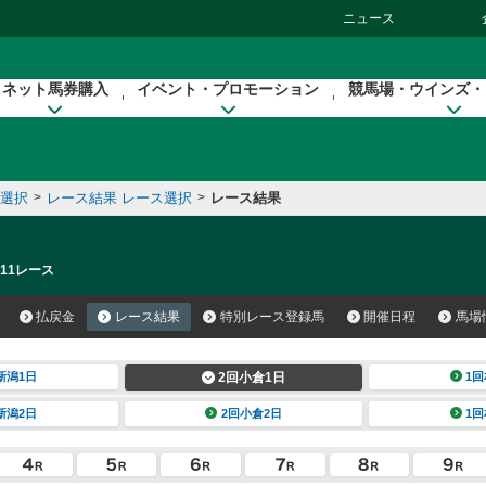
ニュース
ネット馬券購入
イベント・プロモーション
競馬場・ウインズ・
催選択
>
レース結果 レース選択
>
レース結果
 11レース
払戻金
レース結果
特別レース登録馬
開催日程
馬場
新潟1日
2回小倉1日
1回
新潟2日
2回小倉2日
1回