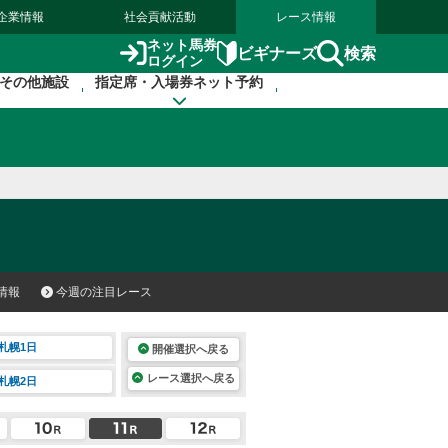
企業情報
社会貢献活動
レース情報
ネット馬券
検索
ビギナーズ
ログイン
その他施設
指定席・入場券ネット予約
情報
今週の注目レース
札幌1日
開催選択へ戻る
レース選択へ戻る
札幌2日