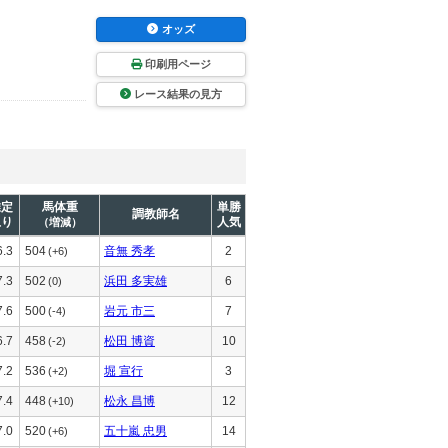
オッズ
印刷用ページ
レース結果の見方
推定
馬体重
単勝
調教師名
上り
人気
（増減）
6.3
504
音無 秀孝
2
(+6)
7.3
502
浜田 多実雄
6
(0)
7.6
500
岩元 市三
7
(-4)
6.7
458
松田 博資
10
(-2)
7.2
536
堀 宣行
3
(+2)
7.4
448
松永 昌博
12
(+10)
7.0
520
五十嵐 忠男
14
(+6)