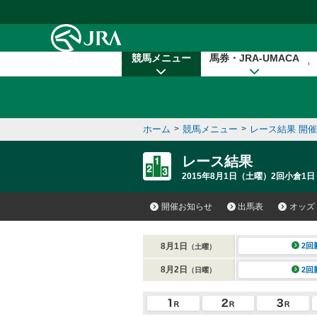
本文へ移動する
競馬メニュー
馬券・JRA-UMACA
ホーム
>
競馬メニュー
>
レース結果 開
レース結果
2015年8月1日（土曜）2回小倉1日
開催お知らせ
出馬表
オッズ
8月1日
2回
（土曜）
8月2日
2回
（日曜）