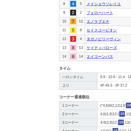
8
5
メイショウソレイユ
9
2
フォローハート
10
12
エノラブエナ
11
8
セイスコーピオン
12
4
タガノビリーヴィン
13
13
ケイティバローズ
14
14
エイコーンパス
タイム
ハロンタイム
6.9 - 10.6 - 11.4 - 1
上り
4F 49.3 - 3F 37.2
コーナー通過順位
1コーナー
(*4,6)9(2,12)13(
10
2コーナー
4,6(2,9)12-(
10
,13
3コーナー
4-6(2,9)12,
10
,13(
4コーナー
4,6,9(2,
10
)12(1,1