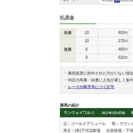
払戻金
10
400
単勝
円
10
170
円
6
460
複勝
円
9
520
円
・
勝馬投票に的中された方がいない場
・
特定の馬番・組番に人気が著しく集
・
レースや騎手等につく記号
勝馬の紹介
ランウェイワルツ
2011年3月4日生
父：ゴールドアリュール
母：ラウン
馬主：(有)下河辺牧場
生産牧場：下