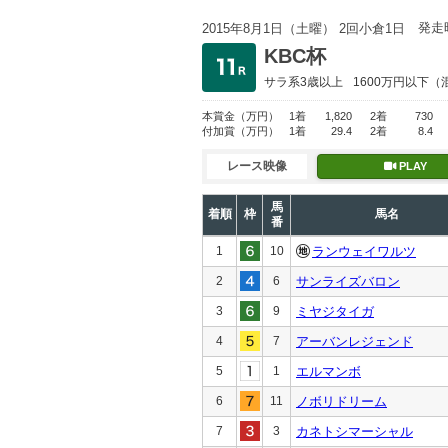
発走
2015年8月1日（土曜） 2回小倉1日
KBC杯
サラ系3歳以上
1600万円以下
（
本賞金
（万円）
1着
1,820
2着
730
付加賞
（万円）
1着
29.4
2着
8.4
レース映像
PLAY
馬
着順
枠
馬名
番
1
10
ランウェイワルツ
2
6
サンライズバロン
3
9
ミヤジタイガ
4
7
アーバンレジェンド
5
1
エルマンボ
6
11
ノボリドリーム
7
3
カネトシマーシャル