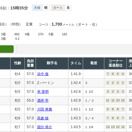
15時35分
時刻：
天候
晴
ダート
良
1,700
混合）（特指）
定量
（ダート・右）
コース：
メートル
3着
460
4着
270
5着
182
3着
4.2
負担
コーナー
性齢
騎手名
タイム
着差
重量
通過順位
牡4
57.0
浜中 俊
1:41.9
3
7
6
6
4
牡5
57.0
Z.パートン
1:42.4
3
３
2
2
2
2
牡5
57.0
幸 英明
1:42.8
3
２ 1/2
3
3
3
3
牝5
55.0
酒井 学
1:42.9
3
１／２
11
11
10
10
牡5
57.0
川田 将雅
1:43.1
3
１ 1/2
9
8
8
7
牡6
57.0
高倉 稜
1:43.3
3
３／４
7
8
8
7
牡7
57.0
国分 恭介
1:43.5
3
１ 1/4
13
13
12
11