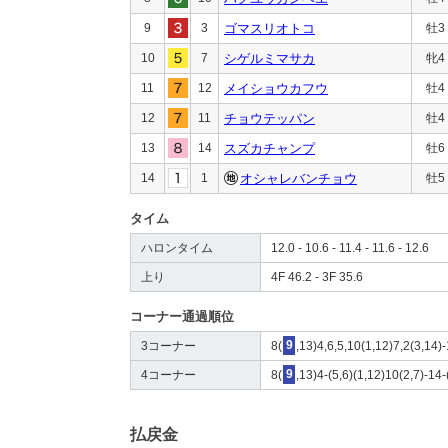
9
3
ゴマスリオトコ
牡3
10
7
シゲルミマサカ
牝4
11
12
メイショウカフウ
牡4
12
11
チョウテッパン
牡4
13
14
スズカチャンプ
牡6
14
1
オシャレバンチョウ
牡5
タイム
ハロンタイム
12.0 - 10.6 - 11.4 - 11.6 - 12.6
上り
4F 46.2 - 3F 35.6
コーナー通過順位
3コーナー
8(
9
,13)4,6,5,10(1,12)7,2(3,14)
4コーナー
8(
9
,13)4-(5,6)(1,12)10(2,7)-14-
払戻金