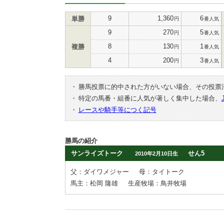
9
1,360
6
単勝
円
番人気
9
270
5
円
番人気
8
130
1
複勝
円
番人気
4
200
3
円
番人気
・
勝馬投票に的中された方がいない場合、その投票
・
特定の馬番・組番に人気が著しく集中した場合、
・
レースや騎手等につく記号
勝馬の紹介
サンライズトーク
せん5
2010年2月10日生
父：ダイワメジャー
母：タイトーク
馬主：松岡 隆雄
生産牧場：鳥井牧場