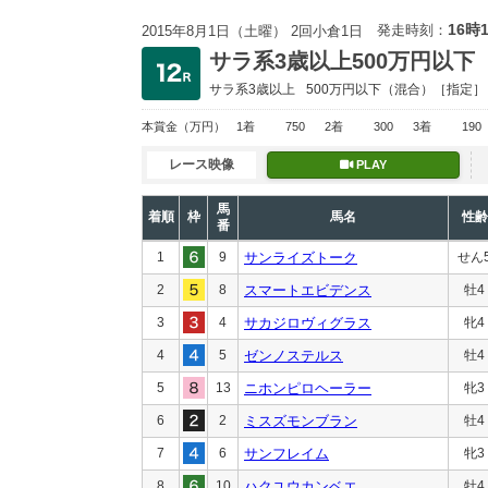
16時
発走時刻：
2015年8月1日（土曜） 2回小倉1日
サラ系3歳以上500万円以下
サラ系3歳以上
500万円以下
（混合）［指定］
本賞金
（万円）
1着
750
2着
300
3着
190
レース映像
PLAY
馬
着順
枠
馬名
性齢
番
1
9
サンライズトーク
せん
2
8
スマートエビデンス
牡4
3
4
サカジロヴィグラス
牝4
4
5
ゼンノステルス
牡4
5
13
ニホンピロヘーラー
牝3
6
2
ミスズモンブラン
牡4
7
6
サンフレイム
牝3
8
10
ハクユウカンベエ
牡4