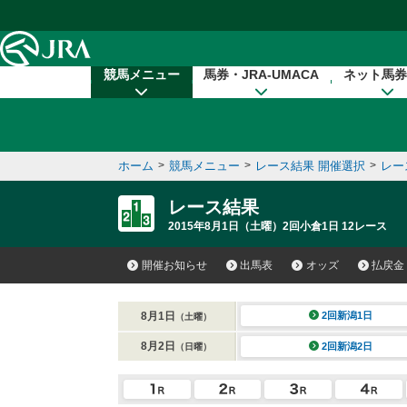
本文へ移動する
競馬メニュー
馬券・JRA-UMACA
ネット馬券
ホーム
>
競馬メニュー
>
レース結果 開催選択
>
レー
レース結果
2015年8月1日（土曜）2回小倉1日 12レース
開催お知らせ
出馬表
オッズ
払戻金
8月1日
2回新潟1日
（土曜）
8月2日
2回新潟2日
（日曜）