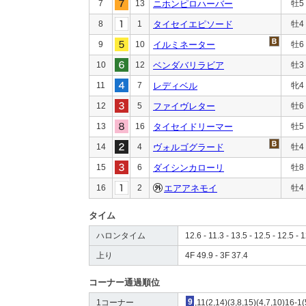
7
13
ニホンピロハーバー
牡5
8
1
タイセイエピソード
牡4
9
10
イルミネーター
牡6
10
12
ベンダバリラビア
牡3
11
7
レディベル
牝4
12
5
ファイヴレター
牡6
13
16
タイセイドリーマー
牡5
14
4
ヴォルゴグラード
牡4
15
6
ダイシンカローリ
牡8
16
2
エアアネモイ
牡4
タイム
ハロンタイム
12.6 - 11.3 - 13.5 - 12.5 - 12.5 - 1
上り
4F 49.9 - 3F 37.4
コーナー通過順位
1コーナー
9
,11(2,14)(3,8,15)(4,7,10)16-1