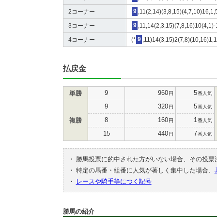
2コーナー
9
,11(2,14)(3,8,15)(4,7,10)16,1,
3コーナー
9
,11,14(2,3,15)(7,8,16)10(4,1)-
4コーナー
(*
9
,11)14(3,15)2(7,8)(10,16)1,
払戻金
9
960
5
単勝
円
番人気
9
320
5
円
番人気
8
160
1
複勝
円
番人気
15
440
7
円
番人気
・
勝馬投票に的中された方がいない場合、その投票
・
特定の馬番・組番に人気が著しく集中した場合、
・
レースや騎手等につく記号
勝馬の紹介