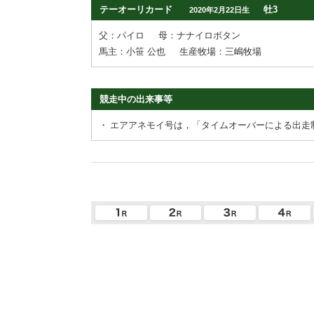
テーオーリカード
牡3
2020年2月22日生
父：パイロ
母：ナナイロボタン
馬主：小笹 公也
生産牧場：三嶋牧場
競走中の出来事等
・
エアアネモイ号は，「タイムオーバーによる出走