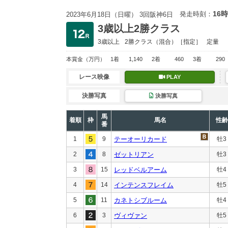
16時
発走時刻：
2023年6月18日（日曜） 3回阪神6日
3歳以上2勝クラス
3歳以上
2勝クラス
（混合）［指定］
定量
本賞金
（万円）
1着
1,140
2着
460
3着
290
レース映像
PLAY
決勝写真
決勝写真
馬
着順
枠
馬名
性齢
番
1
9
テーオーリカード
牡3
2
8
ゼットリアン
牡3
3
15
レッドベルアーム
牡4
4
14
インテンスフレイム
牡5
5
11
カネトシブルーム
牡4
6
3
ヴィヴァン
牡5