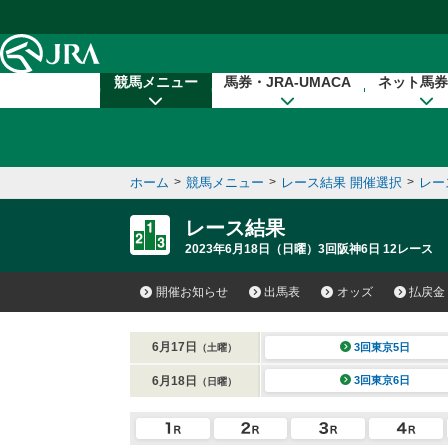
本文へ移動する
競馬メニュー
馬券・JRA-UMACA
ネット馬券
ホーム
>
競馬メニュー
>
レース結果 開催選択
>
レー
レース結果
2023年6月18日（日曜）3回阪神6日 12レース
開催お知らせ
出馬表
オッズ
払戻金
6月17日
3回東京5日
（土曜）
6月18日
3回東京6日
（日曜）