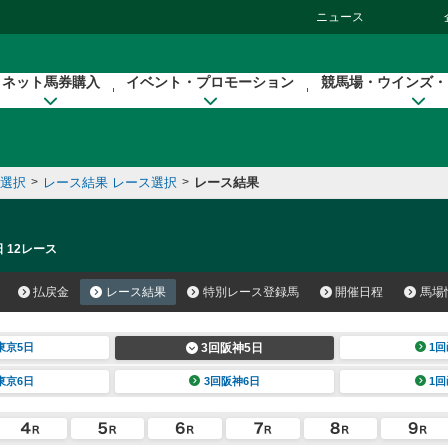
ニュース
ネット馬券購入
イベント・プロモーション
競馬場・ウインズ・
催選択
>
レース結果 レース選択
>
レース結果
 12レース
払戻金
レース結果
特別レース登録馬
開催日程
馬場
東京5日
3回阪神5日
1回
東京6日
3回阪神6日
1回