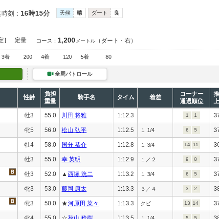
16時15分
走時刻：
天候
晴
ダート
良
1,200
定］
定量
（ダート・右）
コース：
メートル
3着
200
4着
120
5着
80
全周パトロール
負担
コーナー
性齢
騎手名
タイム
着差
重量
通過順位
牡3
55.0
川田 将雅
1:12.3
3
1
1
牝5
56.0
松山 弘平
1:12.5
3
１ 1/4
6
5
牡4
58.0
国分 恭介
1:12.8
3
１ 3/4
14
11
牡3
55.0
幸 英明
1:12.9
3
１／２
9
8
牡3
52.0
▲
西塚 洸二
1:13.2
3
１ 3/4
6
5
牝3
53.0
藤岡 康太
1:13.3
3
３／４
3
2
牝3
50.0
★
河原田 菜々
1:13.3
3
クビ
13
14
牝4
55.0
☆
秋山 稔樹
1:13.5
3
１ 1/4
5
5