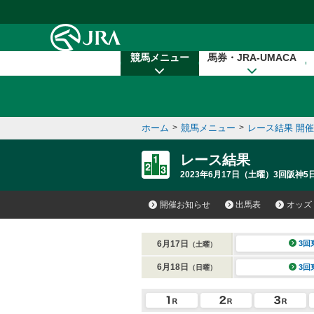
本文へ移動する
競馬メニュー
馬券・JRA-UMACA
ホーム
>
競馬メニュー
>
レース結果 開
レース結果
2023年6月17日（土曜）3回阪神5日
開催お知らせ
出馬表
オッズ
6月17日
3回
（土曜）
6月18日
3回
（日曜）