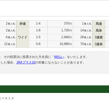
2
1-4
370
1
枠連
馬連
番人気
円
番人気
2
1-8
1,720
14
馬単
番人気
円
番人気
6
1-5
2,940
28
ワイド
3連複
番人気
円
番人気
12
5-8
10,880
70
3連単
番人気
円
番人気
合、その投票法に投票された方全員に「
特払い
」をいたします。
中した場合、
JRAプラス10
の対象にならないことがあります。
ニースミス
司