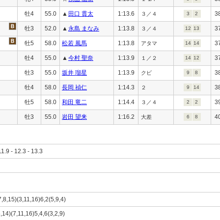
牡4
55.0
▲
田口 貫太
1:13.6
3
３／４
3
2
牡3
52.0
▲
永島 まなみ
1:13.8
3
３／４
12
13
牡5
58.0
松若 風馬
1:13.8
3
アタマ
14
14
牡4
55.0
▲
今村 聖奈
1:13.9
3
１／２
14
12
牡3
55.0
坂井 瑠星
1:13.9
3
クビ
9
8
牡4
58.0
長岡 禎仁
1:14.3
3
２
9
14
牡5
58.0
和田 竜二
1:14.4
3
３／４
2
2
牡3
55.0
岩田 望来
1:16.2
4
大差
6
8
11.9 - 12.3 - 13.3
,8,15)(3,11,16)6,2(5,9,4)
,14)(7,11,16)5,4,6(3,2,9)