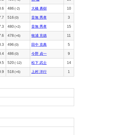
8.6
486
大橋 勇樹
10
(-2)
7.7
516
音無 秀孝
3
(0)
7.3
480
音無 秀孝
15
(+2)
7.6
478
牧浦 充徳
11
(+6)
8.3
496
田中 克典
5
(0)
8.4
486
今野 貞一
9
(0)
9.5
520
松下 武士
14
(-12)
0.9
518
上村 洋行
1
(+6)