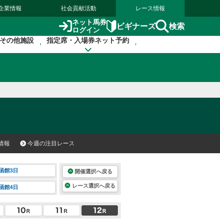
企業情報
社会貢献活動
レース情報
ネット馬券
検索
ビギナーズ
ログイン
その他施設
指定席・入場券ネット予約
情報
今週の注目レース
函館3日
開催選択へ戻る
レース選択へ戻る
函館4日