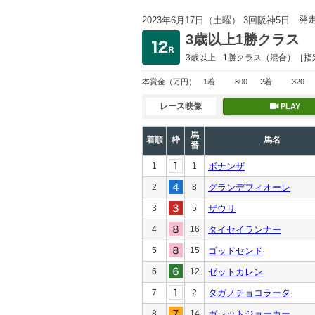
発
2023年6月17日（土曜） 3回阪神5日
3歳以上1勝クラス
3歳以上
1勝クラス
（混合）［指
本賞金
（万円）
1着
800
2着
320
レース映像
PLAY
馬
着順
枠
馬名
番
1
1
ボナンザ
2
8
グランデフィオーレ
3
5
ザウリ
4
16
タイセイランナー
5
15
ゴッドセンド
6
12
ゼットカレン
7
2
タガノチョコラータ
8
14
ガレットジョーカー