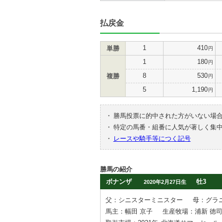
払戻金
1
410
単勝
円
1
180
円
8
530
複勝
円
5
1,190
円
・
勝馬投票に的中された方がいない場
・
特定の馬番・組番に人気が著しく集
・
レースや騎手等につく記号
勝馬の紹介
ボナンザ
牡3
2020年2月27日生
父：シニスターミニスター
母：グラ
馬主：幅田 京子
生産牧場：浦新 徳