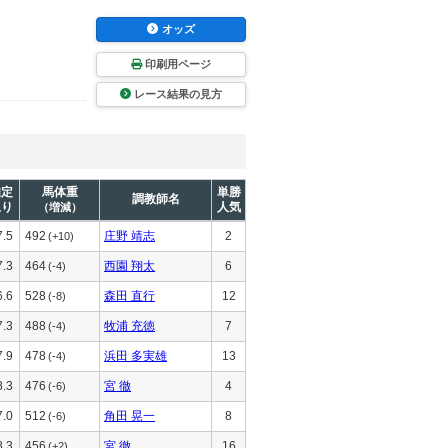
オッズ
印刷用ページ
レース結果の見方
推定
馬体重
単勝
調教師名
上り
人気
（増減）
7.5
492
庄野 靖志
2
(+10)
7.3
464
西園 翔太
6
(-4)
6.6
528
森田 直行
12
(-8)
7.3
488
牧浦 充徳
7
(-4)
7.9
478
浜田 多実雄
13
(-4)
8.3
476
宮 徹
4
(-6)
7.0
512
角田 晃一
8
(-6)
8.3
456
宮 徹
16
(+2)