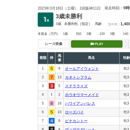
9時
発走時刻：
2023年3月18日（土曜） 1回阪神11日
3歳未勝利
1,40
3歳
未勝利
牝［指定］
馬齢
コース：
本賞金
（万円）
1着
550
2着
220
3着
140
レース映像
PLAY
馬
着順
枠
馬名
性齢
番
1
9
オールアイウォント
牝3
2
13
カネトシフラム
牝3
3
5
ステラライズ
牝3
4
2
ホウオウマーメイド
牝3
5
16
ハワイアンパレス
牝3
6
10
ローズパイ
牝3
7
8
ビナカントー
牝3
8
4
ヴィヴラガレット
牝3