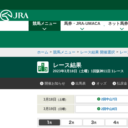
本文へ移動する
競馬メニュー
馬券・JRA-UMACA
ネット馬券
ホーム
>
競馬メニュー
>
レース結果 開催選択
>
レー
レース結果
2023年3月18日（土曜）1回阪神11日 1レース
開催お知らせ
出馬表
オッズ
払戻金
3月18日
2回中山7日
（土曜）
3月19日
2回中山8日
（日曜）