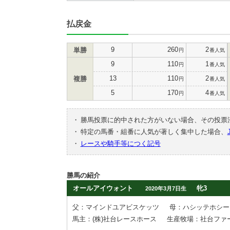
払戻金
9
260
2
単勝
円
番人気
9
110
1
円
番人気
13
110
2
複勝
円
番人気
5
170
4
円
番人気
・
勝馬投票に的中された方がいない場合、その投票
・
特定の馬番・組番に人気が著しく集中した場合、
・
レースや騎手等につく記号
勝馬の紹介
オールアイウォント
牝3
2020年3月7日生
父：マインドユアビスケッツ
母：ハシッテホシー
馬主：(株)社台レースホース
生産牧場：社台ファ