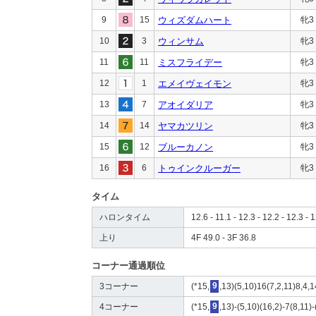
9
15
ウィズダムハート
牝3
10
3
ウィンサム
牝3
11
11
ミスフライデー
牝3
12
1
エメイヴェイモン
牝3
13
7
アオイダリア
牝3
14
14
ヤマカツリン
牝3
15
12
ブルーカノン
牝3
16
6
トゥインクルーガー
牝3
タイム
ハロンタイム
12.6 - 11.1 - 12.3 - 12.2 - 12.3 - 
上り
4F 49.0 - 3F 36.8
コーナー通過順位
3コーナー
(*15,
9
,13)(5,10)16(7,2,11)8,4,1
4コーナー
(*15,
9
,13)-(5,10)(16,2)-7(8,11)