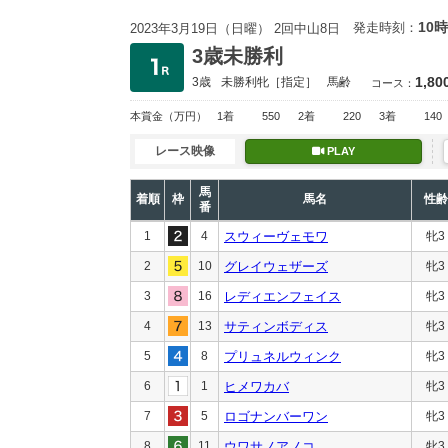
10時
発走時刻：
2023年3月19日（日曜） 2回中山8日
3歳未勝利
1,80
3歳
未勝利
牝［指定］
馬齢
コース：
本賞金
（万円）
1着
550
2着
220
3着
140
レース映像
PLAY
馬
着順
枠
馬名
性齢
番
1
4
スウィーヴェモワ
牝3
2
10
グレイウェザーズ
牝3
3
16
レディエンフェイス
牝3
4
13
サティンボディス
牝3
5
8
プリュネルウィンク
牝3
6
1
ヒメワカバ
牝3
7
5
ロゴナンバーワン
牝3
8
11
ウワサノアノコ
牝3