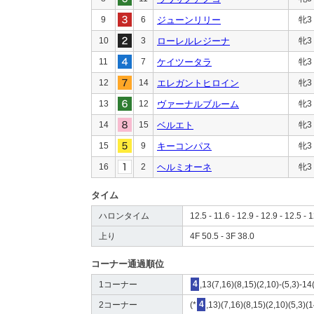
9
6
ジューンリリー
牝3
10
3
ローレルレジーナ
牝3
11
7
ケイツータラ
牝3
12
14
エレガントヒロイン
牝3
13
12
ヴァーナルブルーム
牝3
14
15
ベルエト
牝3
15
9
キーコンパス
牝3
16
2
ヘルミオーネ
牝3
タイム
ハロンタイム
12.5 - 11.6 - 12.9 - 12.9 - 12.5 - 1
上り
4F 50.5 - 3F 38.0
コーナー通過順位
1コーナー
4
,13(7,16)(8,15)(2,10)-(5,3)-14
2コーナー
(*
4
,13)(7,16)(8,15)(2,10)(5,3)(