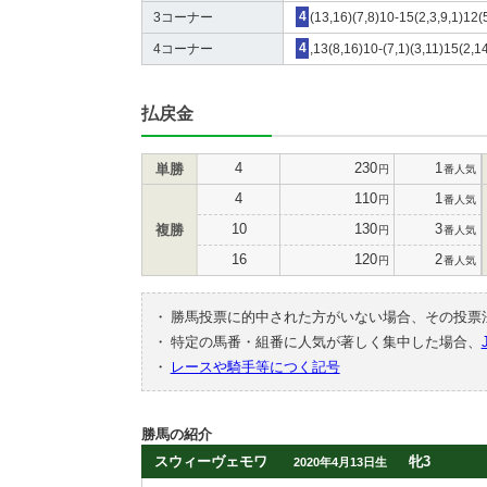
3コーナー
4
(13,16)(7,8)10-15(2,3,9,1)12(
4コーナー
4
,13(8,16)10-(7,1)(3,11)15(2,1
払戻金
4
230
1
単勝
円
番人気
4
110
1
円
番人気
10
130
3
複勝
円
番人気
16
120
2
円
番人気
・
勝馬投票に的中された方がいない場合、その投票
・
特定の馬番・組番に人気が著しく集中した場合、
・
レースや騎手等につく記号
勝馬の紹介
スウィーヴェモワ
牝3
2020年4月13日生