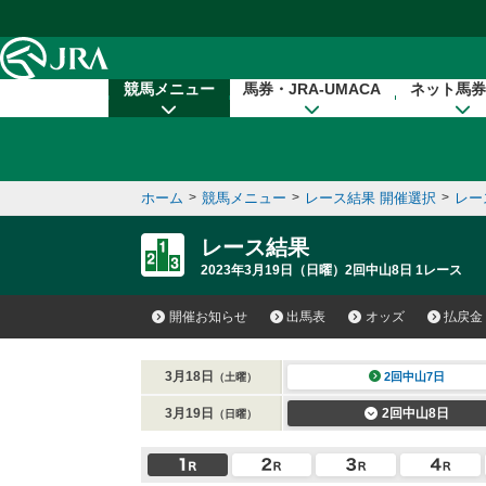
本文へ移動する
競馬メニュー
馬券・JRA-UMACA
ネット馬券
ホーム
>
競馬メニュー
>
レース結果 開催選択
>
レー
レース結果
2023年3月19日（日曜）2回中山8日 1レース
開催お知らせ
出馬表
オッズ
払戻金
3月18日
2回中山7日
（土曜）
3月19日
2回中山8日
（日曜）