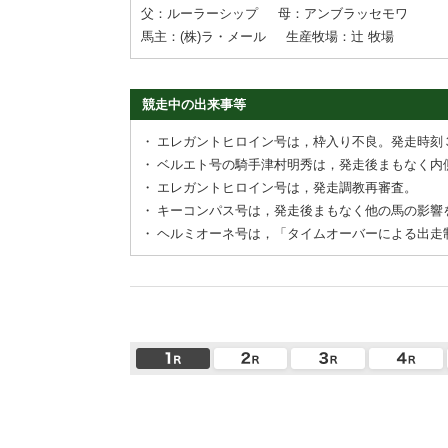
父：ルーラーシップ
母：アンブラッセモワ
馬主：(株)ラ・メール
生産牧場：辻 牧場
競走中の出来事等
・
エレガントヒロイン号は，枠入り不良。発走時刻
・
ベルエト号の騎手津村明秀は，発走後まもなく内
・
エレガントヒロイン号は，発走調教再審査。
・
キーコンパス号は，発走後まもなく他の馬の影響
・
ヘルミオーネ号は，「タイムオーバーによる出走