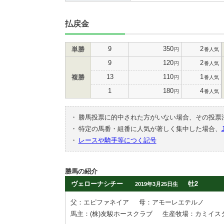
払戻金
9
350
2
単勝
円
番人気
9
120
2
円
番人気
13
110
1
複勝
円
番人気
1
180
4
円
番人気
・
勝馬投票に的中された方がいない場合、その投票
・
特定の馬番・組番に人気が著しく集中した場合、
・
レースや騎手等につく記号
勝馬の紹介
ヴェローナシチー
牡2
2019年3月25日生
父：エピファネイア
母：アモーレエテルノ
馬主：(株)友駿ホースクラブ
生産牧場：カミイス