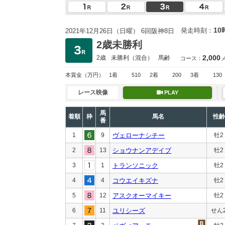
10
発走時刻：
2021年12月26日（日曜） 6回阪神8日
2歳未勝利
2,000
2歳
未勝利
（混合）
馬齢
コース：
本賞金
（万円）
1着
510
2着
200
3着
130
レース映像
PLAY
馬
着順
枠
馬名
性齢
番
1
9
ヴェローナシチー
牡2
2
13
ショウナンアデイブ
牡2
3
1
トランソニック
牡2
4
4
コウエイキズナ
牡2
5
12
アスクオーマイキー
牡2
6
11
ユリシーズ
せん