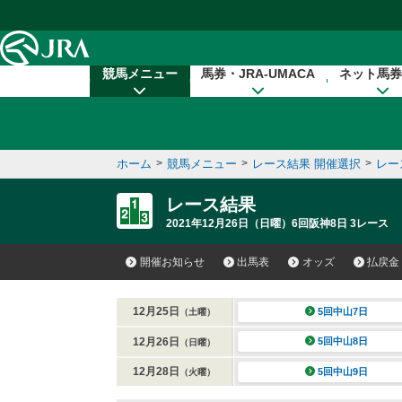
本文へ移動する
競馬メニュー
馬券・JRA-UMACA
ネット馬券
ホーム
>
競馬メニュー
>
レース結果 開催選択
>
レー
レース結果
2021年12月26日（日曜）6回阪神8日 3レース
開催お知らせ
出馬表
オッズ
払戻金
12月25日
5回中山7日
（土曜）
12月26日
5回中山8日
（日曜）
12月28日
5回中山9日
（火曜）