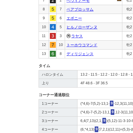
7
2
ベヴィアーモ
牡2
8
7
ペアブロッサム
牝2
9
6
エボニー
牝2
10
5
ヒルノローザンヌ
牝2
11
3
ラヤス
牡2
12
10
トーホウコマンド
牡2
13
8
ディリジェンス
牝2
タイム
ハロンタイム
13.2 - 11.5 - 12.2 - 12.0 - 12.8 - 1
上り
4F 48.6 - 3F 36.5
コーナー通過順位
1コーナー
(*4,6)-7(5,2)-13,1-
9
-12,3(11,10
2コーナー
(*4,6)-7-(5,2)-13,1,
9
,12-3(11,1
3コーナー
6,4(7,13)(2,1,
9
)(5,12)-11-3-10-
4コーナー
(6,*4,13)
9
(7,2,1)(12,11)=(5,3)-(