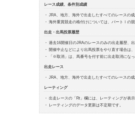
レース成績、条件別成績
・
JRA、地方、海外で出走したすべてのレースの
・
海外重賞競走の格付けについては、パートⅠの競
出走・出馬投票履歴
・
過去16開催日のJRAのレースのみの出走履歴、
・
開催中止などにより出馬投票をやり直す場合は、
・
「※取消」は、馬番号を付す前に出走取消になっ
出走レース
・
JRA、地方、海外で出走したすべてのレースの
レーティング
・
出走レースの「Rt」欄には、レーティングが表
・
レーティングのデータ更新は不定期です。