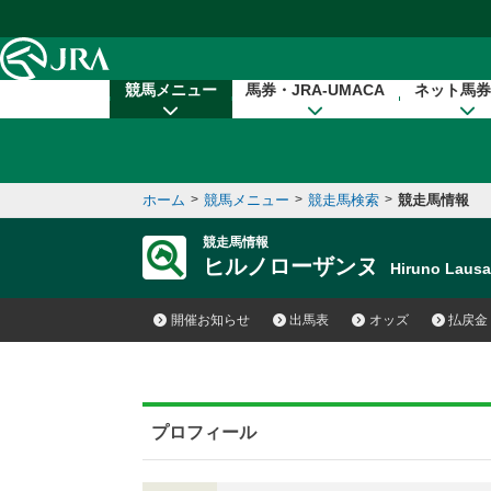
本文へ移動する
競馬メニュー
馬券・JRA-UMACA
ネット馬券
ホーム
>
競馬メニュー
>
競走馬検索
>
競走馬情報
競走馬情報
ヒルノローザンヌ
Hiruno Lau
開催お知らせ
出馬表
オッズ
払戻金
プロフィール