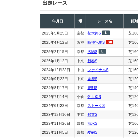
出走レース
年月日
場
レース名
距
2025年5月25日
京都
都大路S
芝18
2025年4月12日
阪神
阪神牝馬S
芝16
2025年2月15日
京都
洛陽S
芝16
2025年1月12日
中京
新春S
芝16
2024年12月28日
中山
ファイナルS
芝16
2024年9月22日
中京
志摩S
芝12
2024年8月17日
中京
豊明S
芝14
2024年7月14日
小倉
佐世保S
芝12
2024年6月22日
京都
ストークS
芝14
2023年12月10日
中京
知立S
芝12
2023年11月26日
京都
清水S
芝16
2023年11月5日
京都
醍醐S
芝12