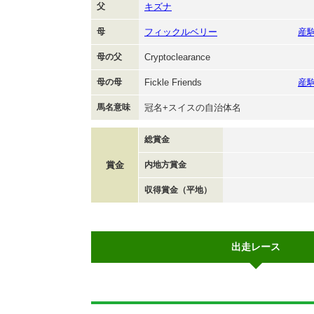
父
キズナ
母
フィックルベリー
産
母の父
Cryptoclearance
母の母
Fickle Friends
産
馬名意味
冠名+スイスの自治体名
総賞金
賞金
内地方賞金
収得賞金（平地）
出走レース