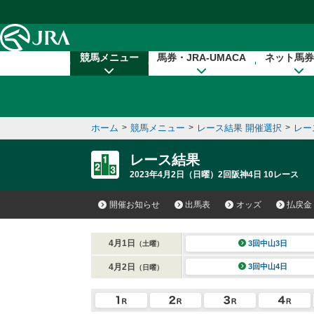
本文へ移動する
競馬メニュー
馬券・JRA-UMACA
ネット馬券
ホーム
>
競馬メニュー
>
レース結果 開催選択
>
レー
レース結果
2023年4月2日（日曜）2回阪神4日 10レース
開催お知らせ
出馬表
オッズ
払戻金
4月1日
3回中山3日
（土曜）
4月2日
3回中山4日
（日曜）