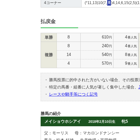
4コーナー
(*11,13)10(7,
8
)4,14,6,15(2,5)(1
払戻金
8
610
4
単勝
円
番人気
8
240
4
円
番人気
14
540
8
複勝
円
番人気
4
570
9
円
番人気
・
勝馬投票に的中された方がいない場合、その投票
・
特定の馬番・組番に人気が著しく集中した場合、
・
レースや騎手等につく記号
勝馬の紹介
メイショウホシアイ
牝5
2018年2月10日生
父：モーリス
母：マカロンドナンシー