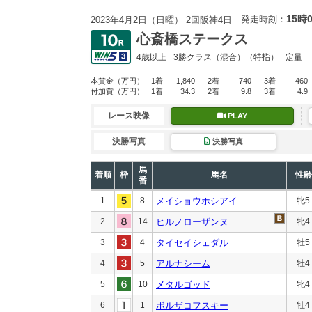
15時
発走時刻：
2023年4月2日（日曜） 2回阪神4日
心斎橋ステークス
4歳以上
3勝クラス
（混合）（特指）
定量
本賞金
（万円）
1着
1,840
2着
740
3着
460
付加賞
（万円）
1着
34.3
2着
9.8
3着
4.9
レース映像
PLAY
決勝写真
決勝写真
馬
着順
枠
馬名
性齢
番
1
8
メイショウホシアイ
牝5
2
14
ヒルノローザンヌ
牝4
3
4
タイセイシェダル
牡5
4
5
アルナシーム
牡4
5
10
メタルゴッド
牝4
6
1
ボルザコフスキー
牡4