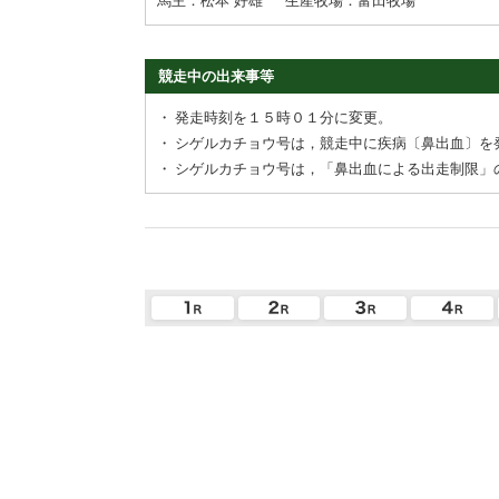
馬主：松本 好雄
生産牧場：富田牧場
競走中の出来事等
・
発走時刻を１５時０１分に変更。
・
シゲルカチョウ号は，競走中に疾病〔鼻出血〕を
・
シゲルカチョウ号は，「鼻出血による出走制限」