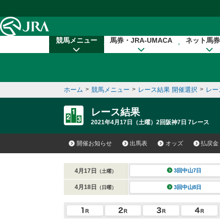
本文へ移動する
競馬メニュー
馬券・JRA-UMACA
ネット馬券
ホーム
>
競馬メニュー
>
レース結果 開催選択
>
レー
レース結果
2021年4月17日（土曜）2回阪神7日 7レース
開催お知らせ
出馬表
オッズ
払戻金
4月17日
3回中山7日
（土曜）
4月18日
3回中山8日
（日曜）