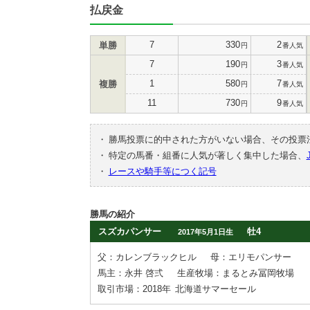
払戻金
7
330
2
単勝
円
番人気
7
190
3
円
番人気
1
580
7
複勝
円
番人気
11
730
9
円
番人気
・
勝馬投票に的中された方がいない場合、その投票
・
特定の馬番・組番に人気が著しく集中した場合、
・
レースや騎手等につく記号
勝馬の紹介
スズカパンサー
牡4
2017年5月1日生
父：カレンブラックヒル
母：エリモパンサー
馬主：永井 啓弍
生産牧場：まるとみ冨岡牧場
取引市場：2018年
北海道サマーセール