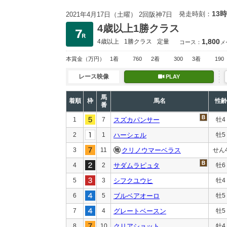
13時
発走時刻：
2021年4月17日（土曜） 2回阪神7日
4歳以上1勝クラス
1,800
4歳以上
1勝クラス
定量
コース：
メ
本賞金
（万円）
1着
760
2着
300
3着
190
レース映像
PLAY
馬
着順
枠
馬名
性齢
番
1
7
スズカパンサー
牡4
2
1
ハーシェル
牡5
3
11
クリノウマーベラス
せん
4
2
サダムラピュタ
牡6
5
3
シフクユウヒ
牡4
6
5
ブルベアオーロ
牡5
7
4
グレートベースン
牡5
8
10
クリアショット
牡4