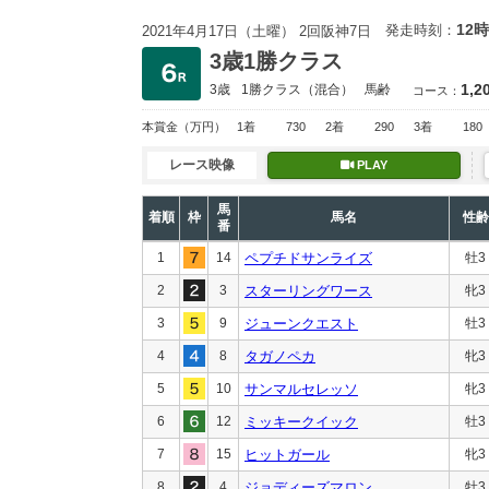
12時
発走時刻：
2021年4月17日（土曜） 2回阪神7日
3歳1勝クラス
1,2
3歳
1勝クラス
（混合）
馬齢
コース：
本賞金
（万円）
1着
730
2着
290
3着
180
レース映像
PLAY
馬
着順
枠
馬名
性齢
番
1
14
ペプチドサンライズ
牡3
2
3
スターリングワース
牝3
3
9
ジューンクエスト
牡3
4
8
タガノペカ
牝3
5
10
サンマルセレッソ
牝3
6
12
ミッキークイック
牡3
7
15
ヒットガール
牝3
8
4
ジョディーズマロン
牡3