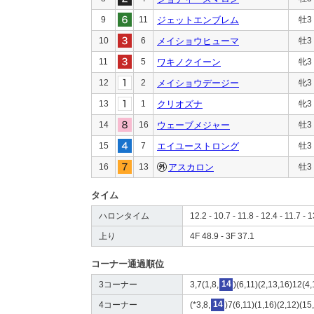
9
11
ジェットエンブレム
牡3
10
6
メイショウヒューマ
牡3
11
5
ワキノクイーン
牝3
12
2
メイショウデージー
牝3
13
1
クリオズナ
牝3
14
16
ウェーブメジャー
牡3
15
7
エイユーストロング
牡3
16
13
アスカロン
牡3
タイム
ハロンタイム
12.2 - 10.7 - 11.8 - 12.4 - 11.7 - 
上り
4F 48.9 - 3F 37.1
コーナー通過順位
3コーナー
3,7(1,8,
14
)(6,11)(2,13,16)12(4
4コーナー
(*3,8,
14
)7(6,11)(1,16)(2,12)(15