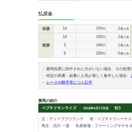
払戻金
14
370
2
単勝
円
番人気
14
150
2
円
番人気
3
140
1
複勝
円
番人気
9
250
5
円
番人気
・
勝馬投票に的中された方がいない場合、その投票
・
特定の馬番・組番に人気が著しく集中した場合、
・
レースや騎手等につく記号
勝馬の紹介
ペプチドサンライズ
牡3
2018年4月17日生
父：ディープブリランテ
母：ペプチドヴィーナス
馬主：沼川 一彦
生産牧場：ファーミングヤナキ