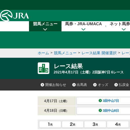
本文へ移動する
競馬メニュー
馬券・JRA-UMACA
ネット馬券
ホーム
>
競馬メニュー
>
レース結果 開催選択
>
レー
レース結果
2021年4月17日（土曜）2回阪神7日 6レース
開催お知らせ
出馬表
オッズ
払戻金
4月17日
3回中山7日
（土曜）
4月18日
3回中山8日
（日曜）