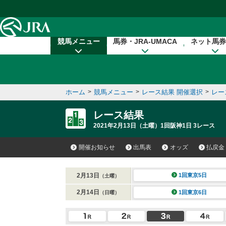
本文へ移動する
競馬メニュー
馬券・JRA-UMACA
ネット馬券
ホーム
>
競馬メニュー
>
レース結果 開催選択
>
レー
レース結果
2021年2月13日（土曜）1回阪神1日 3レース
開催お知らせ
出馬表
オッズ
払戻金
2月13日
1回東京5日
（土曜）
2月14日
1回東京6日
（日曜）