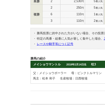
2
2,530
5
単勝
円
番人気
2
250
5
円
番人気
6
110
1
複勝
円
番人気
3
110
2
円
番人気
・
勝馬投票に的中された方がいない場合、その投票
・
特定の馬番・組番に人気が著しく集中した場合、
・
レースや騎手等につく記号
勝馬の紹介
メイショウマントル
牡3
2018年2月14日生
父：メイショウボーラー
母：ピンクトルマリン
馬主：松本 和子
生産牧場：日西牧場