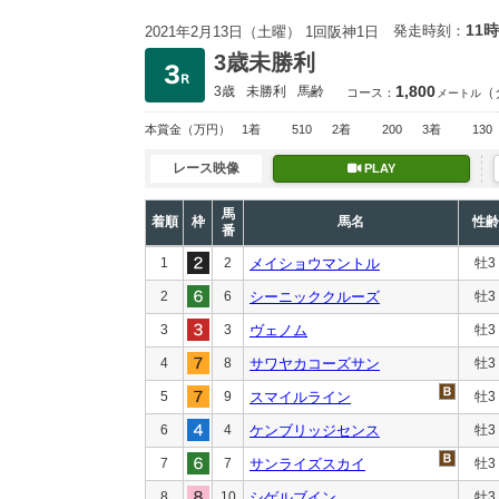
11時
発走時刻：
2021年2月13日（土曜） 1回阪神1日
3歳未勝利
1,800
3歳
未勝利
馬齢
（
コース：
メートル
本賞金
（万円）
1着
510
2着
200
3着
130
レース映像
PLAY
馬
着順
枠
馬名
性齢
番
1
2
メイショウマントル
牡3
2
6
シーニッククルーズ
牡3
3
3
ヴェノム
牡3
4
8
サワヤカコーズサン
牡3
5
9
スマイルライン
牡3
6
4
ケンブリッジセンス
牡3
7
7
サンライズスカイ
牡3
8
10
シゲルブイン
牡3