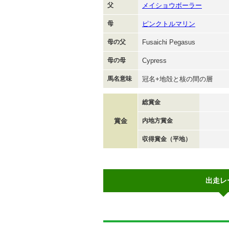
父
メイショウボーラー
母
ピンクトルマリン
母の父
Fusaichi Pegasus
母の母
Cypress
馬名意味
冠名+地殻と核の間の層
総賞金
賞金
内地方賞金
収得賞金（平地）
出走レ