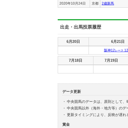
2020年10月24日
京都
2歳新馬
出走・出馬投票履歴
出走・出馬投票履歴
6月20日
6月21日
阪神12
1
レース
出走・出馬投票履歴
7月18日
7月19日
データ更新
・
中央競馬のデータは、原則として、
・
中央競馬以外（海外・地方等）のデ
・
更新タイミングにより、反映が遅れ
賞金