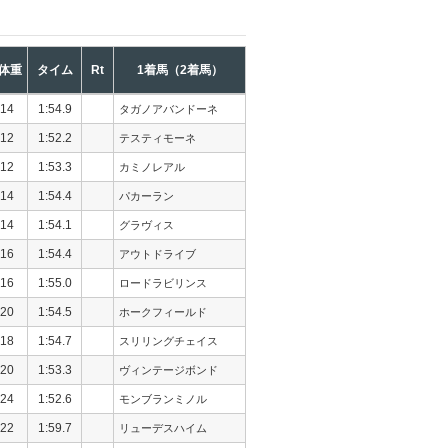
体重
タイム
Rt
1着馬（2着馬）
14
1:54.9
タガノアバンドーネ
12
1:52.2
テスティモーネ
12
1:53.3
カミノレアル
14
1:54.4
パカーラン
14
1:54.1
グラヴィス
16
1:54.4
アウトドライブ
16
1:55.0
ロードラビリンス
20
1:54.5
ホークフィールド
18
1:54.7
スリリングチェイス
20
1:53.3
ヴィンテージボンド
24
1:52.6
モンブランミノル
22
1:59.7
リューデスハイム