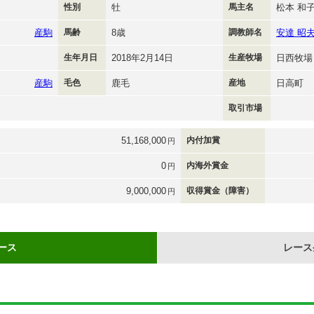
性別
牡
馬主名
松本 和
産駒
馬齢
8歳
調教師名
安達 昭
生年月日
2018年2月14日
生産牧場
日西牧場
産駒
毛色
鹿毛
産地
日高町
取引市場
51,168,000
内付加賞
円
0
内海外賞金
円
9,000,000
収得賞金（障害）
円
ース
レース