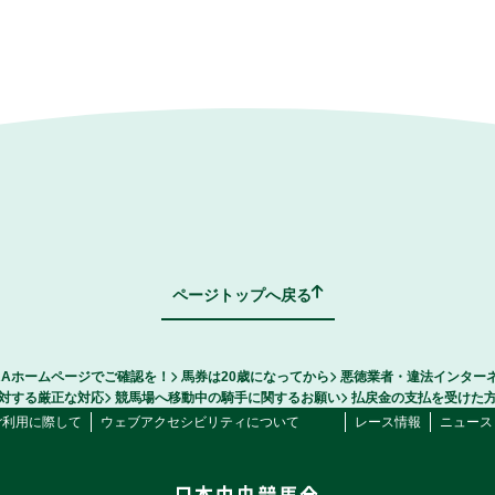
ページトップへ戻る
RAホームページでご確認を！
馬券は20歳になってから
悪徳業者・違法インター
対する厳正な対応
競馬場へ移動中の騎手に関するお願い
払戻金の支払を受けた
ご利用に際して
ウェブアクセシビリティについて
レース情報
ニュース