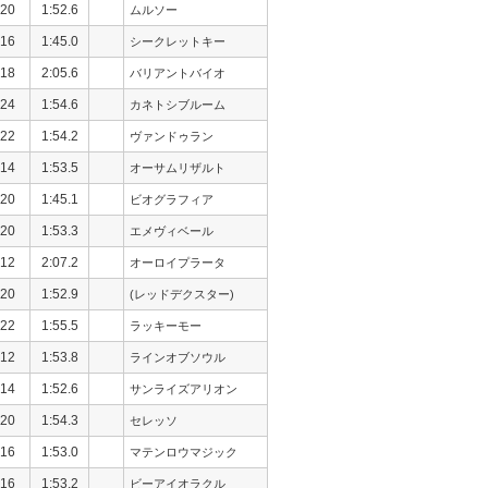
20
1:52.6
ムルソー
16
1:45.0
シークレットキー
18
2:05.6
バリアントバイオ
24
1:54.6
カネトシブルーム
22
1:54.2
ヴァンドゥラン
14
1:53.5
オーサムリザルト
20
1:45.1
ビオグラフィア
20
1:53.3
エメヴィベール
12
2:07.2
オーロイプラータ
20
1:52.9
(レッドデクスター)
22
1:55.5
ラッキーモー
12
1:53.8
ラインオブソウル
14
1:52.6
サンライズアリオン
20
1:54.3
セレッソ
16
1:53.0
マテンロウマジック
16
1:53.2
ビーアイオラクル