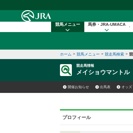
本文へ移動する
競馬メニュー
馬券・JRA-UMACA
ホーム
>
競馬メニュー
>
競走馬検索
>
競
競走馬情報
メイショウマントル
開催お知らせ
出馬表
オッズ
プロフィール