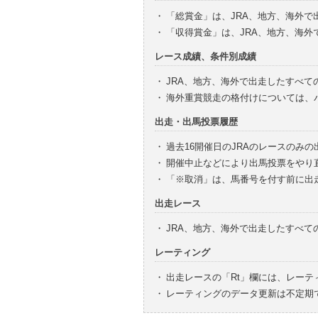
・
「総賞金」は、JRA、地方、海外
・
「収得賞金」は、JRA、地方、海
レース成績、条件別成績
・
JRA、地方、海外で出走したすべて
・
海外重賞競走の格付けについては、
出走・出馬投票履歴
・
過去16開催日のJRAのレースのみ
・
開催中止などにより出馬投票をやり
・
「※取消」は、馬番号を付す前に出
出走レース
・
JRA、地方、海外で出走したすべ
レーティング
・
出走レースの「Rt」欄には、レーテ
・
レーティングのデータ更新は不定期