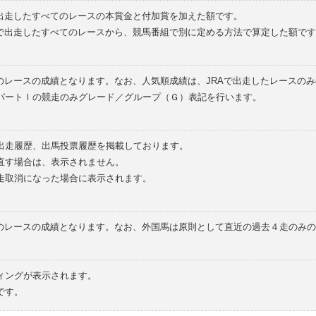
で出走したすべてのレースの本賞金と付加賞を加えた額です。
外で出走したすべてのレースから、競馬番組で別に定める方法で算定した額です
のレースの成績となります。なお、人気順成績は、JRAで出走したレースの
パートⅠの競走のみグレード／グループ（Ｇ）表記を行います。
の出走履歴、出馬投票履歴を掲載しております。
直す場合は、表示されません。
走取消になった場合に表示されます。
てのレースの成績となります。なお、外国馬は原則として直近の過去４走のみ
ィングが表示されます。
です。