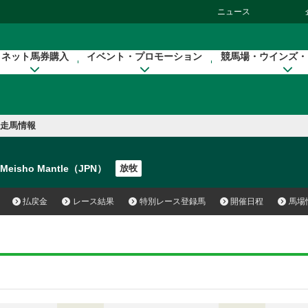
ニュース
ネット馬券購入
イベント・プロモーション
競馬場・ウインズ・
走馬情報
Meisho Mantle（JPN）
放牧
払戻金
レース結果
特別レース登録馬
開催日程
馬場