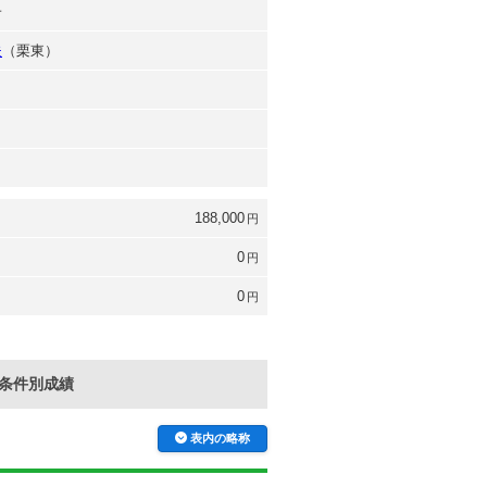
子
夫
（栗東）
188,000
円
0
円
0
円
条件別成績
表内の略称