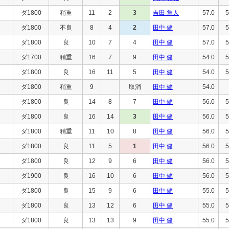
ダ1800
稍重
11
2
3
吉田 隼人
57.0
5
ダ1800
不良
8
4
2
田中 健
57.0
5
ダ1800
良
10
7
4
田中 健
57.0
5
ダ1700
稍重
16
7
9
田中 健
54.0
5
ダ1800
良
16
11
5
田中 健
54.0
5
ダ1800
稍重
9
取消
田中 健
54.0
ダ1800
良
14
8
7
田中 健
56.0
5
ダ1800
良
16
14
3
田中 健
56.0
5
ダ1800
稍重
11
10
8
田中 健
56.0
5
ダ1800
良
11
5
1
田中 健
56.0
5
ダ1800
良
12
9
6
田中 健
56.0
5
ダ1900
良
16
10
6
田中 健
56.0
5
ダ1800
良
15
9
6
田中 健
55.0
5
ダ1800
良
13
12
6
田中 健
55.0
5
ダ1800
良
13
13
9
田中 健
55.0
5