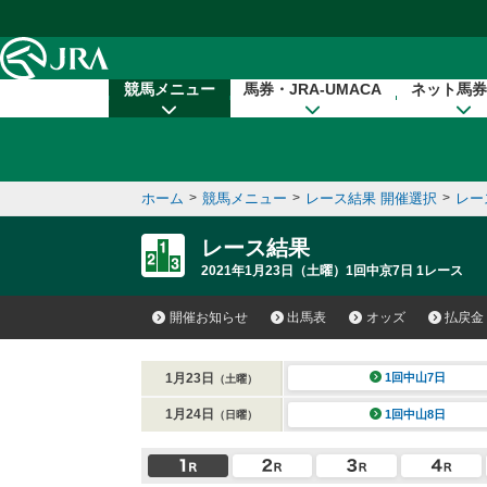
本文へ移動する
競馬メニュー
馬券・JRA-UMACA
ネット馬券
ホーム
>
競馬メニュー
>
レース結果 開催選択
>
レー
レース結果
2021年1月23日（土曜）1回中京7日 1レース
開催お知らせ
出馬表
オッズ
払戻金
1月23日
1回中山7日
（土曜）
1月24日
1回中山8日
（日曜）