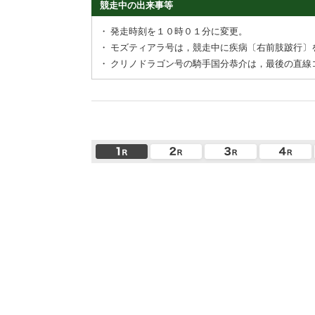
競走中の出来事等
・
発走時刻を１０時０１分に変更。
・
モズティアラ号は，競走中に疾病〔右前肢跛行〕
・
クリノドラゴン号の騎手国分恭介は，最後の直線