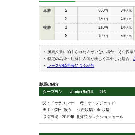
2
850
3
単勝
円
番人気
2
180
4
円
番人気
1
110
1
複勝
円
番人気
8
190
5
円
番人気
・
勝馬投票に的中された方がいない場合、その投票
・
特定の馬番・組番に人気が著しく集中した場合、
・
レースや騎手等につく記号
勝馬の紹介
クープラン
牡3
2018年3月8日生
父：ドゥラメンテ
母：サトノジェイド
馬主：森田 藤治
生産牧場：今 牧場
取引市場：2019年
北海道セレクションセール