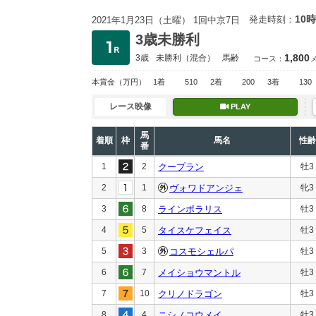
10時
発走時刻：
2021年1月23日（土曜） 1回中京7日
3歳未勝利
1,800
3歳
未勝利
（混合）
馬齢
コース：
本賞金
（万円）
1着
510
2着
200
3着
130
レース映像
PLAY
馬
着順
枠
馬名
性齢
番
1
2
クープラン
牡3
2
1
ヴォワドアンジェ
牝3
3
8
ラインポラリス
牡3
4
5
タイスケフェイス
牡3
5
3
コスモシェルパ
牡3
6
7
メイショウマントル
牡3
7
10
クリノドラゴン
牡3
8
4
ニシノコウメイ
牡3